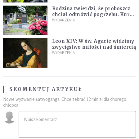
Rodzina twierdzi, że proboszcz
chciał odmówić pogrzebu. Kuria
zapowiada wyjaśnienia
WYDARZENIA
Leon XIV: W św. Agacie widzimy
zwycięstwo miłości nad śmiercią
WYDARZENIA
SKOMENTUJ ARTYKUŁ
Nowe wyzwanie Łatwoganga. Chce zebrać 12 mln zł dla chorego
chłopca