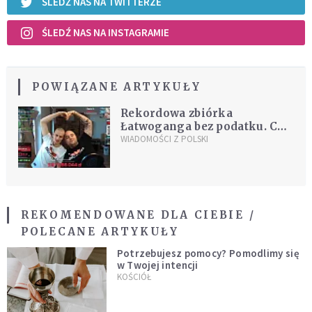
ŚLEDŹ NAS NA TWITTERZE
ŚLEDŹ NAS NA INSTAGRAMIE
POWIĄZANE ARTYKUŁY
Rekordowa zbiórka
Łatwoganga bez podatku. Co z
darczyńcami?
WIADOMOŚCI Z POLSKI
REKOMENDOWANE DLA CIEBIE /
POLECANE ARTYKUŁY
Potrzebujesz pomocy? Pomodlimy się
w Twojej intencji
KOŚCIÓŁ