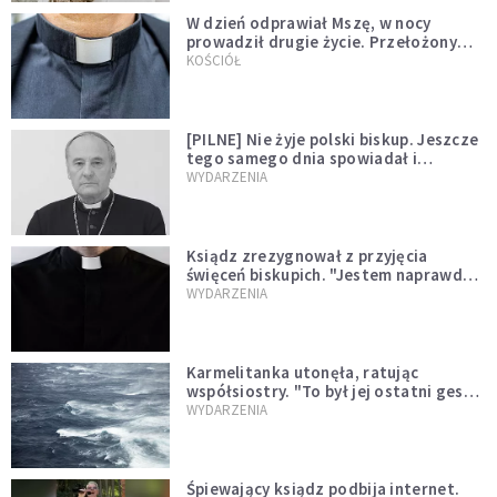
W dzień odprawiał Mszę, w nocy
prowadził drugie życie. Przełożony
kazał mu opuścić zakon
KOŚCIÓŁ
[PILNE] Nie żyje polski biskup. Jeszcze
tego samego dnia spowiadał i
sprawował Mszę świętą
WYDARZENIA
Ksiądz zrezygnował z przyjęcia
święceń biskupich. "Jestem naprawdę
niegodny"
WYDARZENIA
Karmelitanka utonęła, ratując
współsiostry. "To był jej ostatni gest
miłości"
WYDARZENIA
Śpiewający ksiądz podbija internet.