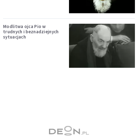
Modlitwa ojca Pio w
trudnych i beznadziejnych
sytuacjach