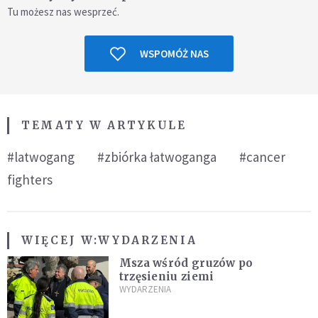
Tu możesz nas wesprzeć.
WSPOMÓŻ NAS
TEMATY W ARTYKULE
#latwogang
#zbiórka łatwoganga
#cancer
fighters
WIĘCEJ W:
WYDARZENIA
Msza wśród gruzów po
trzęsieniu ziemi
WYDARZENIA