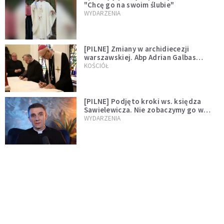
"Chcę go na swoim ślubie"
WYDARZENIA
[PILNE] Zmiany w archidiecezji
warszawskiej. Abp Adrian Galbas
wręczył dekrety nowym proboszczom
KOŚCIÓŁ
[PILNE] Podjęto kroki ws. księdza
Sawielewicza. Nie zobaczymy go w
mediach
WYDARZENIA