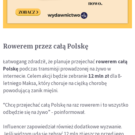
Rowerem przez całą Polskę
Łatwogang zdradził, że planuje przejechać
rowerem całą
Polskę
podczas transmisji prowadzonej na żywo w
internecie. Celem akcji będzie zebranie
12 mln zł
dla 8-
letniego Maksa, który choruje na ciężką chorobę
powodującą zanik mięśni.
“Chcę przejechać całą Polskę na raz rowerem i to wszystko
odbędzie się na żywo” - poinformował.
Influencer zapowiedział również dodatkowe wyzwanie.
Jeśli widzom uda się zebrać 12 mln zł jeszcze przed jego