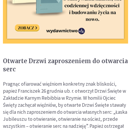
Otwarte Drzwi zaproszeniem do otwarcia
serc
Pragnąc ofiarować więźniom konkretny znak bliskości,
papież Franciszek 26 grudnia ub. r. otworzył Drzwi Święte w
Zakładzie Karnym Rebibbia w Rzymie. W homilii Ojciec
Święty zachęcał więźniów, by otwarte Drzwi Święte stawały
się dla nich zaproszeniem do otwarcia własnych serc: „Łaska
Jubileuszu to otwieranie, otwieranie na oścież, przede
wszystkim – otwieranie serc na nadzieję”. Papież ostrzegał