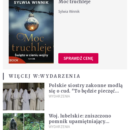
Moc truchleje
Sylwia Winnik
SPRAWDŹ CENĘ
WIĘCEJ W:
WYDARZENIA
Polskie siostry zakonne modlą
się o cud. "To będzie pieczęć
Pana Boga dla naszej wiary"
WYDARZENIA
Woj. lubelskie: zniszczono
pomnik upamiętniający
żołnierzy UPA. Ambasada
WYDARZENIA