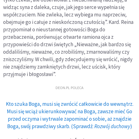
widząc syna z daleka, czuje, jak jego serce wypełnia się
współczuciem. Nie zwleka, lecz wybiega mu naprzeciw,
obejmuje go i całuje z nieskończoną czułością”. Kard. Reina
przypominał o nieustannej gotowości Boga do
przebaczenia, porównując otwarte ramiona ojca z
przypowieści do drzwi świętych „Nieważne, jak bardzo się
oddaliliśmy, nieważne, co zrobiliśmy, zmarnowaliśmy czy
zniszczyliśmy. W chwili, gdy zdecydujemy się wrócić, nigdy
nie znajdziemy zamkniętych drzwi, lecz uścisk, który
przyjmuje i błogosławi”.
DEON.PL POLECA
Kto szuka Boga, musi się zwrócić całkowicie do wewnątrz.
Musi się wciąż ukierunkowywać na Boga, zawsze mieć Go
przed oczyma i wytrwale zapominać o sobie, aż znajdzie
Boga, swój prawdziwy skarb. (Sprawdź:
Rozwój duchowy
)