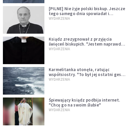
[PILNE] Nie żyje polski biskup. Jeszcze
tego samego dnia spowiadał i
sprawował Mszę świętą
WYDARZENIA
Ksiądz zrezygnował z przyjęcia
święceń biskupich. "Jestem naprawdę
niegodny"
WYDARZENIA
Karmelitanka utonęła, ratując
współsiostry. "To był jej ostatni gest
miłości"
WYDARZENIA
Śpiewający ksiądz podbija internet.
"Chcę go na swoim ślubie"
WYDARZENIA