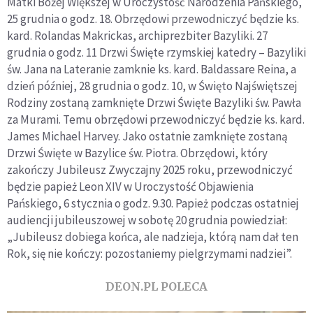
Matki Bożej Większej w Uroczystość Narodzenia Pańskiego,
25 grudnia o godz. 18. Obrzędowi przewodniczyć będzie ks.
kard. Rolandas Makrickas, archiprezbiter Bazyliki. 27
grudnia o godz. 11 Drzwi Święte rzymskiej katedry – Bazyliki
św. Jana na Lateranie zamknie ks. kard. Baldassare Reina, a
dzień później, 28 grudnia o godz. 10, w Święto Najświętszej
Rodziny zostaną zamknięte Drzwi Święte Bazyliki św. Pawła
za Murami. Temu obrzędowi przewodniczyć będzie ks. kard.
James Michael Harvey. Jako ostatnie zamknięte zostaną
Drzwi Święte w Bazylice św. Piotra. Obrzędowi, który
zakończy Jubileusz Zwyczajny 2025 roku, przewodniczyć
będzie papież Leon XIV w Uroczystość Objawienia
Pańskiego, 6 stycznia o godz. 9.30. Papież podczas ostatniej
audiencji jubileuszowej w sobotę 20 grudnia powiedział:
„Jubileusz dobiega końca, ale nadzieja, którą nam dał ten
Rok, się nie kończy: pozostaniemy pielgrzymami nadziei”.
DEON.PL POLECA