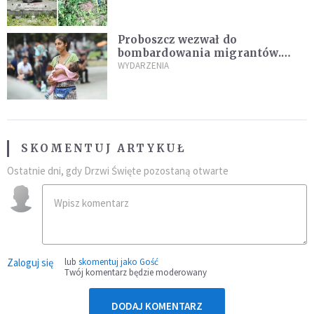
Ukrainy reaguje
Proboszcz wezwał do
bombardowania migrantów.
"Masowy ogień przeciwko
WYDARZENIA
najeźdźcom!"
SKOMENTUJ ARTYKUŁ
Ostatnie dni, gdy Drzwi Święte pozostaną otwarte
Zaloguj się
lub
skomentuj jako Gość
Twój komentarz będzie moderowany
DODAJ KOMENTARZ