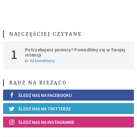
NAJCZĘŚCIEJ CZYTANE
1
Potrzebujesz pomocy? Pomodlimy się w Twojej
intencji
62 komentarzy
BĄDŹ NA BIEŻĄCO
ŚLEDŹ NAS NA FACEBOOKU
ŚLEDŹ NAS NA TWITTERZE
ŚLEDŹ NAS NA INSTAGRAMIE