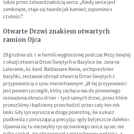
także przez zatwardziałością serca: „Kiedy serce jest
zamknięte, staje się twarde jak kamień; zapomina o
czułości”.
Otwarte Drzwi znakiem otwartych
ramion Ojca
29 grudnia ub. r. w homilii wygłoszonej podczas Mszy świętej
z okazji otwarcia Drzwi Świętych w Bazylice św. Jana na
Lateranie, ks. kard. Baldassare Reina, archiprezbiter
bazyliki, zestawiał obrzęd otwarcia Drzwi Świętych z
przypowieścią o synu marnotrawnym: „W tej przypowieści
jest pewien szczegół, który zachęca nas do ponownego
rozważenia obrazu drzwi – tych samych drzwi, przez które
przeszliśmy i będziemy przechodzić przez cały ten rok
łaski. Gdy syn wyrusza w drogę powrotną, św. Łukasz
podkreśla z poruszającą precyzją: «gdy był jeszcze daleko».
Ujawnia się tu niezwykły rys ojcowskiego serca: ojciec nie
tylko czekał, ale obserwował z niezachwianą nadzieją, a