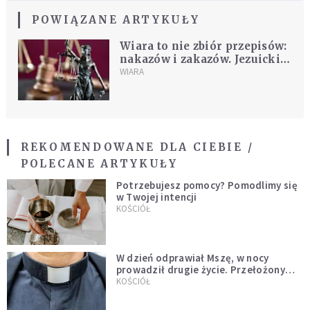
POWIĄZANE ARTYKUŁY
Wiara to nie zbiór przepisów:
nakazów i zakazów. Jezuicki
Przystanek Adwentowy, cz. 7
WIARA
REKOMENDOWANE DLA CIEBIE /
POLECANE ARTYKUŁY
Potrzebujesz pomocy? Pomodlimy się
w Twojej intencji
KOŚCIÓŁ
W dzień odprawiał Mszę, w nocy
prowadził drugie życie. Przełożony
kazał mu opuścić zakon
KOŚCIÓŁ