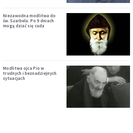
Niezawodna modlitwa do
św. Szarbela. Po 9 dniach
mogą dziać się cuda
Modlitwa ojca Pio w
trudnych i beznadziejnych
sytuacjach