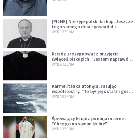
[PILNE] Nie żyje polski biskup. Jeszcze
tego samego dnia spowiadał i
sprawował Mszę świętą
WYDARZENIA
Ksiądz zrezygnował z przyjęcia
święceń biskupich. "Jestem naprawdę
niegodny"
WYDARZENIA
Karmelitanka utonęła, ratując
współsiostry. "To był jej ostatni gest
miłości"
WYDARZENIA
Śpiewający ksiądz podbija internet.
"Chcę go na swoim ślubie"
WYDARZENIA