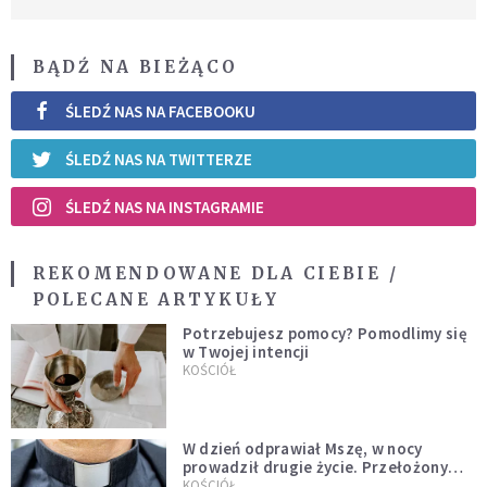
BĄDŹ NA BIEŻĄCO
ŚLEDŹ NAS NA FACEBOOKU
ŚLEDŹ NAS NA TWITTERZE
ŚLEDŹ NAS NA INSTAGRAMIE
REKOMENDOWANE DLA CIEBIE /
POLECANE ARTYKUŁY
Potrzebujesz pomocy? Pomodlimy się
w Twojej intencji
KOŚCIÓŁ
W dzień odprawiał Mszę, w nocy
prowadził drugie życie. Przełożony
kazał mu opuścić zakon
KOŚCIÓŁ