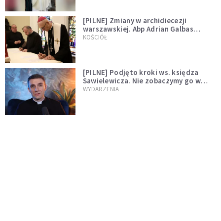
[PILNE] Zmiany w archidiecezji
warszawskiej. Abp Adrian Galbas
wręczył dekrety nowym proboszczom
KOŚCIÓŁ
[PILNE] Podjęto kroki ws. księdza
Sawielewicza. Nie zobaczymy go w
mediach
WYDARZENIA