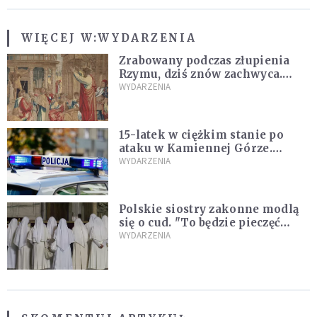
WIĘCEJ W:
WYDARZENIA
Zrabowany podczas złupienia
Rzymu, dziś znów zachwyca.
Wyjątkowy arras w Castel
WYDARZENIA
Gandolfo
15-latek w ciężkim stanie po
ataku w Kamiennej Górze.
Policja zatrzymała dwóch
WYDARZENIA
nastolatków
Polskie siostry zakonne modlą
się o cud. "To będzie pieczęć
Pana Boga dla naszej wiary"
WYDARZENIA