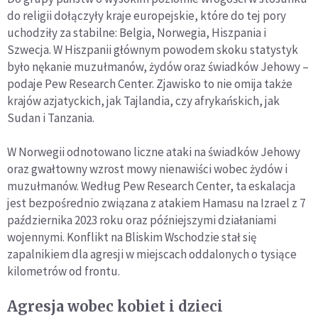
do religii dołączyły kraje europejskie, które do tej pory
uchodziły za stabilne: Belgia, Norwegia, Hiszpania i
Szwecja. W Hiszpanii głównym powodem skoku statystyk
było nękanie muzułmanów, żydów oraz świadków Jehowy –
podaje Pew Research Center. Zjawisko to nie omija także
krajów azjatyckich, jak Tajlandia, czy afrykańskich, jak
Sudan i Tanzania.
W Norwegii odnotowano liczne ataki na świadków Jehowy
oraz gwałtowny wzrost mowy nienawiści wobec żydów i
muzułmanów. Według Pew Research Center, ta eskalacja
jest bezpośrednio związana z atakiem Hamasu na Izrael z 7
października 2023 roku oraz późniejszymi działaniami
wojennymi. Konflikt na Bliskim Wschodzie stał się
zapalnikiem dla agresji w miejscach oddalonych o tysiące
kilometrów od frontu.
Agresja wobec kobiet i dzieci