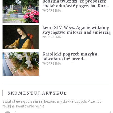
Rodzina twierdzi, że proboszcz
chciał odmówić pogrzebu. Kuria
zapowiada wyjaśnienia
WYDARZENIA
Leon XIV: W św. Agacie widzimy
zwycięstwo miłości nad śmiercią
WYDARZENIA
Katolicki pogrzeb muzyka
odwołano tuż przed
uroczystością. Powodem była
WYDARZENIA
przynależność do masonerii
SKOMENTUJ ARTYKUŁ
Świat staje się coraz mniej bezpieczny dla wierzących. Przemoc
religijna gwałtownie rośnie