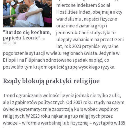
mierzone indeksem Social
Hostilities Index, obejmuje akty
wandalizmu, napaści fizyczne
oraz inne działania grup i
jednostek. Choć statystyki te
"Bardzo cię kocham,
papieżu Leonie".
ulegały wahaniom na przestrzeni
Olga spełniła swoje
KOŚCIÓŁ
lat, rok 2023 przyniósł wyraźne
wielkie marzenie,
pogorszenie sytuacji w wielu regionach świata. Jedynie w
teraz chce zostać
Etiopii i na Filipinach odnotowano spadek napięć, co
świętą
pozwoliło tym krajom opuścić grupę wysokiego ryzyka.
Rządy blokują praktyki religijne
Trend ograniczania wolności płynie jednak nie tylko z ulic,
ale i z gabinetów politycznych. Od 2007 roku rządy na całym
świecie systematycznie zaostrzają kurs wobec wspólnot
religijnych. W 2023 roku nękanie grup religijnych przez
władze – w formie werbalnej lub fizycznej – wystąpiło w 185