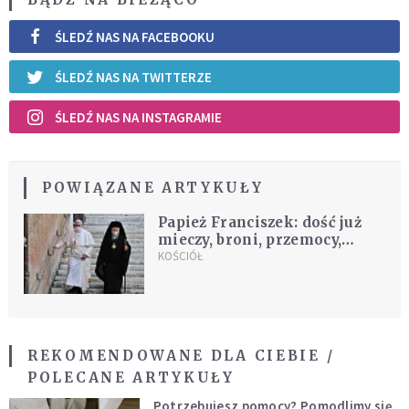
ŚLEDŹ NAS NA FACEBOOKU
ŚLEDŹ NAS NA TWITTERZE
ŚLEDŹ NAS NA INSTAGRAMIE
POWIĄZANE ARTYKUŁY
Papież Franciszek: dość już
mieczy, broni, przemocy,
wojny!
KOŚCIÓŁ
REKOMENDOWANE DLA CIEBIE /
POLECANE ARTYKUŁY
Potrzebujesz pomocy? Pomodlimy się