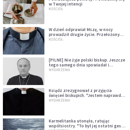
w Twojej intencji
KOŚCIÓŁ
W dzień odprawiał Mszę, w nocy
prowadził drugie życie. Przełożony
kazał mu opuścić zakon
KOŚCIÓŁ
[PILNE] Nie żyje polski biskup. Jeszcze
tego samego dnia spowiadał i
sprawował Mszę świętą
WYDARZENIA
Ksiądz zrezygnował z przyjęcia
święceń biskupich. "Jestem naprawdę
niegodny"
WYDARZENIA
Karmelitanka utonęła, ratując
współsiostry. "To był jej ostatni gest