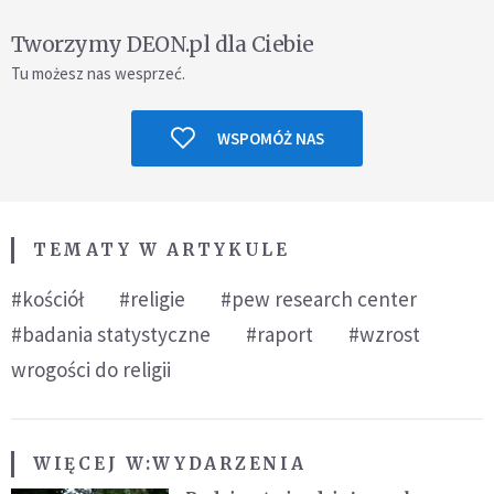
Tworzymy DEON.pl dla Ciebie
Tu możesz nas wesprzeć.
WSPOMÓŻ NAS
TEMATY W ARTYKULE
#kościół
#religie
#pew research center
#badania statystyczne
#raport
#wzrost
wrogości do religii
WIĘCEJ W:
WYDARZENIA