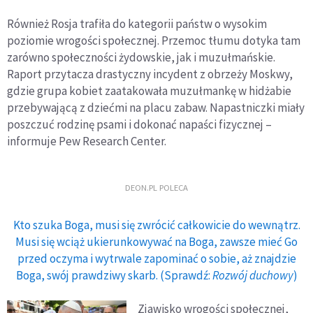
Również Rosja trafiła do kategorii państw o wysokim
poziomie wrogości społecznej. Przemoc tłumu dotyka tam
zarówno społeczności żydowskie, jak i muzułmańskie.
Raport przytacza drastyczny incydent z obrzeży Moskwy,
gdzie grupa kobiet zaatakowała muzułmankę w hidżabie
przebywającą z dziećmi na placu zabaw. Napastniczki miały
poszczuć rodzinę psami i dokonać napaści fizycznej –
informuje Pew Research Center.
DEON.PL POLECA
Kto szuka Boga, musi się zwrócić całkowicie do wewnątrz.
Musi się wciąż ukierunkowywać na Boga, zawsze mieć Go
przed oczyma i wytrwale zapominać o sobie, aż znajdzie
Boga, swój prawdziwy skarb. (Sprawdź:
Rozwój duchowy
)
Zjawisko wrogości społecznej,