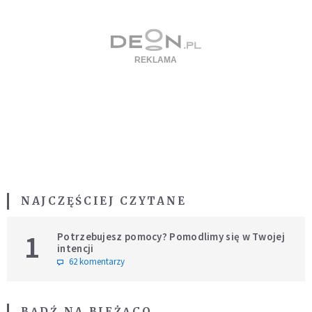
NAJCZĘŚCIEJ CZYTANE
1
Potrzebujesz pomocy? Pomodlimy się w Twojej
intencji
62 komentarzy
BĄDŹ NA BIEŻĄCO