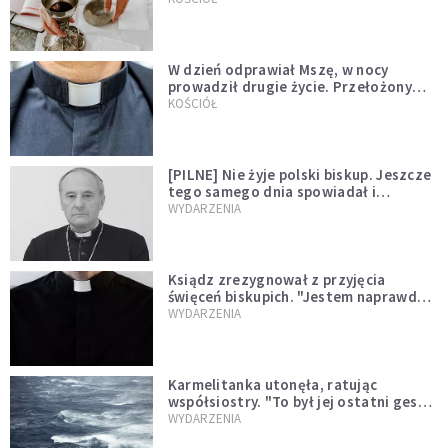
W dzień odprawiał Mszę, w nocy
prowadził drugie życie. Przełożony
kazał mu opuścić zakon
KOŚCIÓŁ
[PILNE] Nie żyje polski biskup. Jeszcze
tego samego dnia spowiadał i
sprawował Mszę świętą
WYDARZENIA
Ksiądz zrezygnował z przyjęcia
święceń biskupich. "Jestem naprawdę
niegodny"
WYDARZENIA
Karmelitanka utonęła, ratując
współsiostry. "To był jej ostatni gest
miłości"
WYDARZENIA