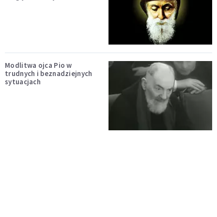
Modlitwa ojca Pio w
trudnych i beznadziejnych
sytuacjach