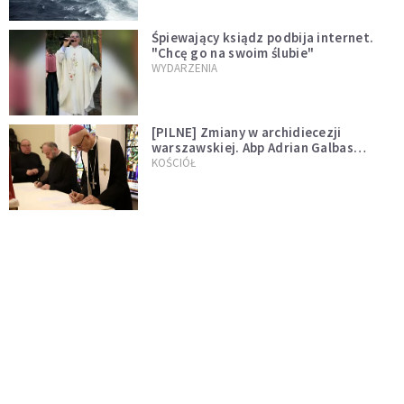
Śpiewający ksiądz podbija internet.
"Chcę go na swoim ślubie"
WYDARZENIA
[PILNE] Zmiany w archidiecezji
warszawskiej. Abp Adrian Galbas
wręczył dekrety nowym proboszczom
KOŚCIÓŁ
[PILNE] Podjęto kroki ws. księdza
Sawielewicza. Nie zobaczymy go w
mediach
WYDARZENIA