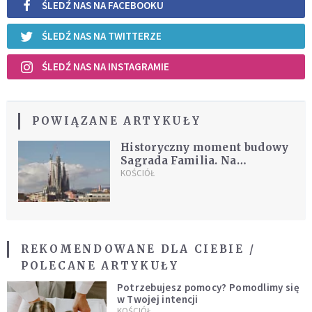
ŚLEDŹ NAS NA FACEBOOKU
ŚLEDŹ NAS NA TWITTERZE
ŚLEDŹ NAS NA INSTAGRAMIE
POWIĄZANE ARTYKUŁY
Historyczny moment budowy
Sagrada Familia. Na
centralnej wieży
KOŚCIÓŁ
zamontowano pierwszy
element krzyża
REKOMENDOWANE DLA CIEBIE /
POLECANE ARTYKUŁY
Potrzebujesz pomocy? Pomodlimy się
w Twojej intencji
KOŚCIÓŁ