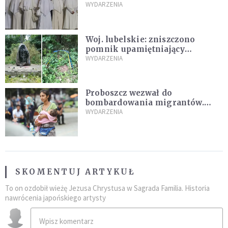
Pana Boga dla naszej wiary"
WYDARZENIA
Woj. lubelskie: zniszczono
pomnik upamiętniający
żołnierzy UPA. Ambasada
WYDARZENIA
Ukrainy reaguje
Proboszcz wezwał do
bombardowania migrantów.
"Masowy ogień przeciwko
WYDARZENIA
najeźdźcom!"
SKOMENTUJ ARTYKUŁ
To on ozdobił wieżę Jezusa Chrystusa w Sagrada Familia. Historia
nawrócenia japońskiego artysty