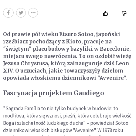
Od prawie pół wieku Etsuro Sotoo, japoński
rzeźbiarz pochodzący z Kioto, pracuje na
"świętym" placu budowy bazyliki w Barcelonie,
miejscu swego nawrócenia. To on ozdobił wieżę
Jezusa Chrystusa, którą zainauguruje dziś Leon
XIV. O uczuciach, jakie towarzyszyły dziełom
opowiada włoskiemu dziennikowi "Avvenire".
Fascynacja projektem Gaudiego
"Sagrada Família to nie tylko budynek w budowie: to
modlitwa, która się wznosi, pieśń, która celebruje wielkość
Boga i szlachetność ludzkiego ducha" – powiedział Sotoo
dziennikowi włoskich biskupów "Avvenire". W 1978 roku