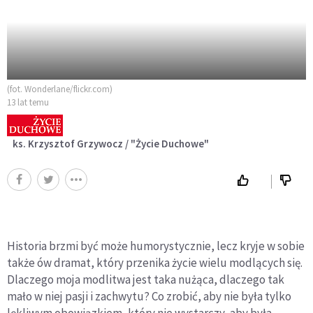
(fot. Wonderlane/flickr.com)
13 lat temu
ks. Krzysztof Grzywocz / "Życie Duchowe"
Historia brzmi być może humorystycznie, lecz kryje w sobie
także ów dramat, który przenika życie wielu modlących się.
Dlaczego moja modlitwa jest taka nużąca, dlaczego tak
mało w niej pasji i zachwytu? Co zrobić, aby nie była tylko
lękliwym obowiązkiem, który nie wystarczy, aby była