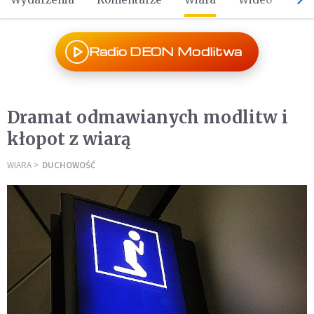
Radio DEON Modlitwa
Dramat odmawianych modlitw i
kłopot z wiarą
WIARA
DUCHOWOŚĆ