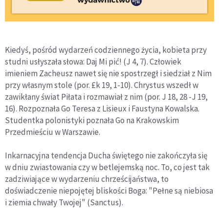
Kiedyś, pośród wydarzeń codziennego życia, kobieta przy
studni usłyszała słowa: Daj Mi pić! (J 4, 7). Człowiek
imieniem Zacheusz nawet się nie spostrzegł i siedział z Nim
przy własnym stole (por. £k 19, 1-10). Chrystus wszedł w
zawikłany świat Piłata i rozmawiał z nim (por. J 18, 28 -J 19,
16). Rozpoznała Go Teresa z Lisieux i Faustyna Kowalska.
Studentka polonistyki poznała Go na Krakowskim
Przedmieściu w Warszawie.
Inkarnacyjna tendencja Ducha świętego nie zakończyła się
w dniu zwiastowania czy w betlejemską noc. To, co jest tak
zadziwiające w wydarzeniu chrześcijaństwa, to
doświadczenie niepojętej bliskości Boga: "Pełne są niebiosa
i ziemia chwały Twojej" (Sanctus).