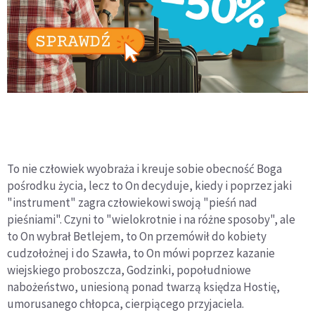
To nie człowiek wyobraża i kreuje sobie obecność Boga
pośrodku życia, lecz to On decyduje, kiedy i poprzez jaki
"instrument" zagra człowiekowi swoją "pieśń nad
pieśniami". Czyni to "wielokrotnie i na różne sposoby", ale
to On wybrał Betlejem, to On przemówił do kobiety
cudzołożnej i do Szawła, to On mówi poprzez kazanie
wiejskiego proboszcza, Godzinki, popołudniowe
nabożeństwo, uniesioną ponad twarzą księdza Hostię,
umorusanego chłopca, cierpiącego przyjaciela.