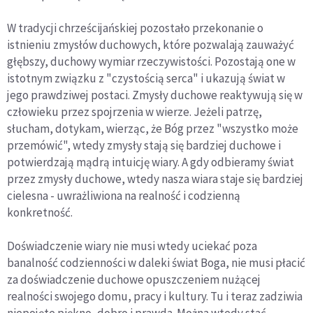
W tradycji chrześcijańskiej pozostało przekonanie o
istnieniu zmysłów duchowych, które pozwalają zauważyć
głębszy, duchowy wymiar rzeczywistości. Pozostają one w
istotnym związku z "czystością serca" i ukazują świat w
jego prawdziwej postaci. Zmysły duchowe reaktywują się w
człowieku przez spojrzenia w wierze. Jeżeli patrzę,
słucham, dotykam, wierząc, że Bóg przez "wszystko może
przemówić", wtedy zmysły stają się bardziej duchowe i
potwierdzają mądrą intuicję wiary. A gdy odbieramy świat
przez zmysły duchowe, wtedy nasza wiara staje się bardziej
cielesna - uwrażliwiona na realność i codzienną
konkretność.
Doświadczenie wiary nie musi wtedy uciekać poza
banalność codzienności w daleki świat Boga, nie musi płacić
za doświadczenie duchowe opuszczeniem nużącej
realności swojego domu, pracy i kultury. Tu i teraz zadziwia
niepojęte piękno, dobro i prawda. Można wtedy stać