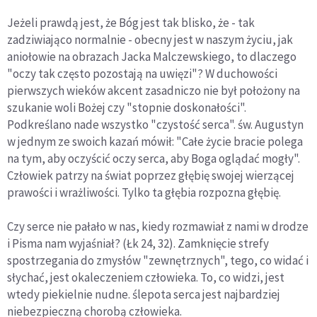
Jeżeli prawdą jest, że Bóg jest tak blisko, że - tak
zadziwiająco normalnie - obecny jest w naszym życiu, jak
aniołowie na obrazach Jacka Malczewskiego, to dlaczego
"oczy tak często pozostają na uwięzi"? W duchowości
pierwszych wieków akcent zasadniczo nie był położony na
szukanie woli Bożej czy "stopnie doskonałości".
Podkreślano nade wszystko "czystość serca". św. Augustyn
w jednym ze swoich kazań mówił: "Całe życie bracie polega
na tym, aby oczyścić oczy serca, aby Boga oglądać mogły".
Człowiek patrzy na świat poprzez głębię swojej wierzącej
prawości i wrażliwości. Tylko ta głębia rozpozna głębię.
Czy serce nie pałało w nas, kiedy rozmawiał z nami w drodze
i Pisma nam wyjaśniał? (Łk 24, 32). Zamknięcie strefy
spostrzegania do zmysłów "zewnętrznych", tego, co widać i
słychać, jest okaleczeniem człowieka. To, co widzi, jest
wtedy piekielnie nudne. ślepota serca jest najbardziej
niebezpieczną chorobą człowieka.