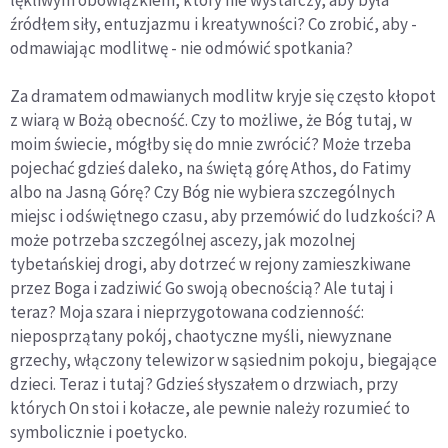
źródłem siły, entuzjazmu i kreatywności? Co zrobić, aby -
odmawiając modlitwę - nie odmówić spotkania?
Za dramatem odmawianych modlitw kryje się często kłopot
z wiarą w Bożą obecność. Czy to możliwe, że Bóg tutaj, w
moim świecie, mógłby się do mnie zwrócić? Może trzeba
pojechać gdzieś daleko, na świętą górę Athos, do Fatimy
albo na Jasną Górę? Czy Bóg nie wybiera szczególnych
miejsc i odświętnego czasu, aby przemówić do ludzkości? A
może potrzeba szczególnej ascezy, jak mozolnej
tybetańskiej drogi, aby dotrzeć w rejony zamieszkiwane
przez Boga i zadziwić Go swoją obecnością? Ale tutaj i
teraz? Moja szara i nieprzygotowana codzienność:
nieposprzątany pokój, chaotyczne myśli, niewyznane
grzechy, włączony telewizor w sąsiednim pokoju, biegające
dzieci. Teraz i tutaj? Gdzieś słyszałem o drzwiach, przy
których On stoi i kołacze, ale pewnie należy rozumieć to
symbolicznie i poetycko.