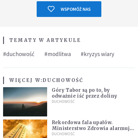
WSPOMÓŻ NAS
TEMATY W ARTYKULE
#duchowość
#modlitwa
#kryzys wiary
WIĘCEJ W:
DUCHOWOŚĆ
Góry Tabor są po to, by
odważnie iść przez doliny
DUCHOWOŚĆ
Rekordowa fala upałów.
Ministerstwo Zdrowia alarmuje
po doświadczeniach z czerwca
DUCHOWOŚĆ