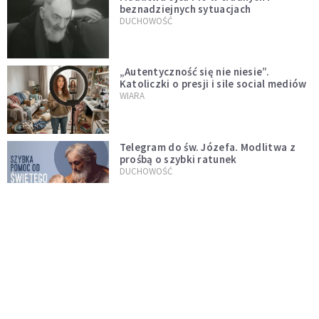
beznadziejnych sytuacjach
DUCHOWOŚĆ
„Autentyczność się nie niesie”.
Katoliczki o presji i sile social mediów
WIARA
Telegram do św. Józefa. Modlitwa z
prośbą o szybki ratunek
DUCHOWOŚĆ
Tę modlitwę Jan Paweł II odmawiał
codziennie aż do śmierci. Podyktował
mu ją ojciec
DUCHOWOŚĆ
Modlitwa do Matki Bożej od spraw
niemożliwych. Odmawiaj ją, gdy