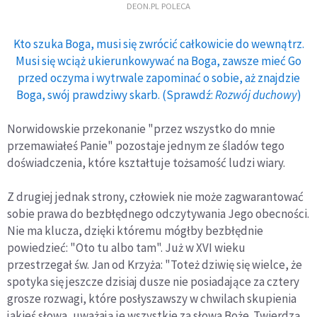
DEON.PL POLECA
Kto szuka Boga, musi się zwrócić całkowicie do wewnątrz.
Musi się wciąż ukierunkowywać na Boga, zawsze mieć Go
przed oczyma i wytrwale zapominać o sobie, aż znajdzie
Boga, swój prawdziwy skarb. (Sprawdź:
Rozwój duchowy
)
Norwidowskie przekonanie "przez wszystko do mnie
przemawiałeś Panie" pozostaje jednym ze śladów tego
doświadczenia, które kształtuje tożsamość ludzi wiary.
Z drugiej jednak strony, człowiek nie może zagwarantować
sobie prawa do bezbłędnego odczytywania Jego obecności.
Nie ma klucza, dzięki któremu mógłby bezbłędnie
powiedzieć: "Oto tu albo tam". Już w XVI wieku
przestrzegał św. Jan od Krzyża: "Toteż dziwię się wielce, że
spotyka się jeszcze dzisiaj dusze nie posiadające za cztery
grosze rozwagi, które posłyszawszy w chwilach skupienia
jakieś słowa, uważają je wszystkie za słowa Boże. Twierdzą,