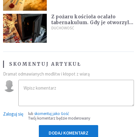
Z pożaru kościoła ocalało
tabernakulum. Gdy je otworzyli,
"zapach świeżego chleba
DUCHOWOŚĆ
zdominował smród spalenizny"
SKOMENTUJ ARTYKUŁ
Dramat odmawianych modlitw i kłopot z wiarą
Zaloguj się
lub
skomentuj jako Gość
Twój komentarz będzie moderowany
DODAJ KOMENTARZ