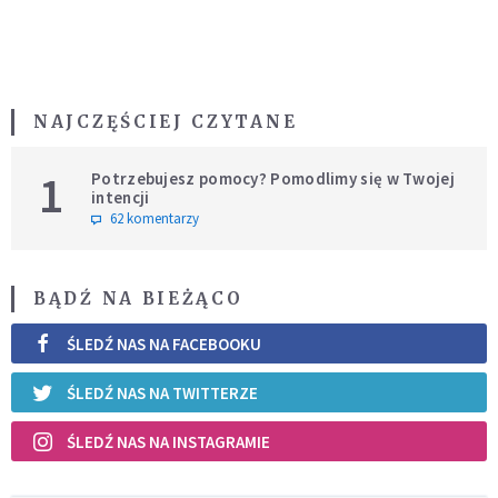
NAJCZĘŚCIEJ CZYTANE
1
Potrzebujesz pomocy? Pomodlimy się w Twojej
intencji
62 komentarzy
BĄDŹ NA BIEŻĄCO
ŚLEDŹ NAS NA FACEBOOKU
ŚLEDŹ NAS NA TWITTERZE
ŚLEDŹ NAS NA INSTAGRAMIE