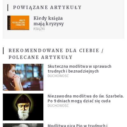
POWIĄZANE ARTYKUŁY
Kiedy księża
mają kryzysy
KSIĄŻKI
REKOMENDOWANE DLA CIEBIE /
POLECANE ARTYKUŁY
Skuteczna modlitwa w sprawach
trudnych i beznadziejnych
DUCHOWOŚĆ
Niezawodna modlitwa do św. Szarbela.
Po 9 dniach mogą dziać się cuda
DUCHOWOŚĆ
Modlitwa ojca Pio w trudnych i