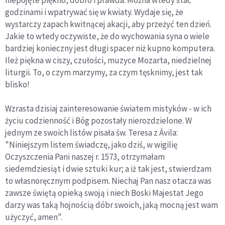
godzinami i wpatrywać się w kwiaty. Wydaje się, że
wystarczy zapach kwitnącej akacji, aby przeżyć ten dzień.
Jakie to wtedy oczywiste, że do wychowania syna o wiele
bardziej konieczny jest długi spacer niż kupno komputera.
Ileż piękna w ciszy, czułości, muzyce Mozarta, niedzielnej
liturgii. To, o czym marzymy, za czym tęsknimy, jest tak
blisko!
Wzrasta dzisiaj zainteresowanie światem mistyków - w ich
życiu codzienność i Bóg pozostały nierozdzielone. W
jednym ze swoich listów pisała św. Teresa z Ávila:
"Niniejszym listem świadczę, jako dziś, w wigilię
Oczyszczenia Pani naszej r. 1573, otrzymałam
siedemdziesiąt i dwie sztuki kur; a iż tak jest, stwierdzam
to własnoręcznym podpisem. Niechaj Pan nasz otacza was
zawsze świętą opieką swoją i niech Boski Majestat Jego
darzy was taką hojnością dóbr swoich, jaką mocną jest wam
użyczyć, amen".