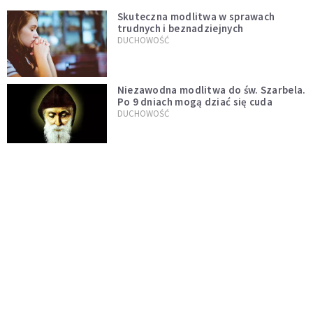
Skuteczna modlitwa w sprawach
trudnych i beznadziejnych
DUCHOWOŚĆ
Niezawodna modlitwa do św. Szarbela.
Po 9 dniach mogą dziać się cuda
DUCHOWOŚĆ
Modlitwa ojca Pio w trudnych i
beznadziejnych sytuacjach
DUCHOWOŚĆ
„Autentyczność się nie niesie”.
Katoliczki o presji i sile social mediów
WIARA
Telegram do św. Józefa. Modlitwa z