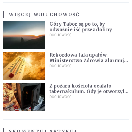
WIĘCEJ W:
DUCHOWOŚĆ
Góry Tabor są po to, by
odważnie iść przez doliny
DUCHOWOŚĆ
Rekordowa fala upałów.
Ministerstwo Zdrowia alarmuje
po doświadczeniach z czerwca
DUCHOWOŚĆ
Z pożaru kościoła ocalało
tabernakulum. Gdy je otworzyli,
"zapach świeżego chleba
DUCHOWOŚĆ
zdominował smród spalenizny"
SKOMENTUJ ARTYKUŁ