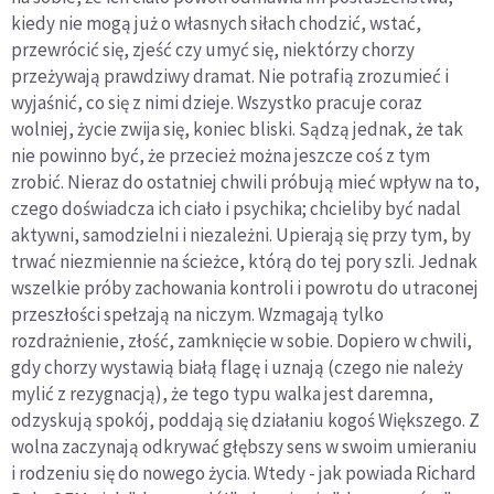
kiedy nie mogą już o własnych siłach chodzić, wstać,
przewrócić się, zjeść czy umyć się, niektórzy chorzy
przeżywają prawdziwy dramat. Nie potrafią zrozumieć i
wyjaśnić, co się z nimi dzieje. Wszystko pracuje coraz
wolniej, życie zwija się, koniec bliski. Sądzą jednak, że tak
nie powinno być, że przecież można jeszcze coś z tym
zrobić. Nieraz do ostatniej chwili próbują mieć wpływ na to,
czego doświadcza ich ciało i psychika; chcieliby być nadal
aktywni, samodzielni i niezależni. Upierają się przy tym, by
trwać niezmiennie na ścieżce, którą do tej pory szli. Jednak
wszelkie próby zachowania kontroli i powrotu do utraconej
przeszłości spełzają na niczym. Wzmagają tylko
rozdrażnienie, złość, zamknięcie w sobie. Dopiero w chwili,
gdy chorzy wystawią białą flagę i uznają (czego nie należy
mylić z rezygnacją), że tego typu walka jest daremna,
odzyskują spokój, poddają się działaniu kogoś Większego. Z
wolna zaczynają odkrywać głębszy sens w swoim umieraniu
i rodzeniu się do nowego życia. Wtedy - jak powiada Richard