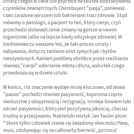
utratę czegoś w ciele lub psychice na skutek oddziaływania
czynników zewnętrznych. Choroba jest "pasją", ponieważ
ciało zarażone wirusem lub bakteriami traci zdrowie. Stąd
mówimy o patologii, a pacjent to ten, który cierpi, czyli
przechodzi doświadczenie zmiany na gorsze w swoim
organizmie (albo na lepsze kiedy odzyskuje zdrowie). W
średniowieczu uważano też, że taki proces utraty i
nabywania, dotyczy zarówno istot żywych jak i bytów
nieożywionych. Kamień poddany obróbce przez rzeźbiarza
również "cierpi" uderzenie młota i dłuta, wskutek czego
przeobraża się w dzieło sztuki.
W końcu, i to znaczenie wydaje mi się kluczowe, od słowa
"passio" pochodzi również pasywność, kojarzona często
niesłusznie z obojętnością i rezygnacją. Istnieje bowiem taki
odcień pasywności, który jest pozytywną jakością, chociaż
trudną w przeżywaniu. Nadreński mistyk Jan Tauler pisze:
"Skoro tylko człowiek stanie się świadomy obecności Pana,
musi, zdobywając się na całkowitą bierność, porzucić