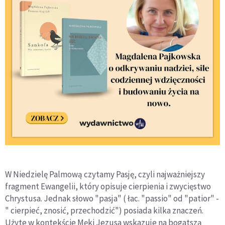
W Niedzielę Palmową czytamy Pasję, czyli najważniejszy
fragment Ewangelii, który opisuje cierpienia i zwycięstwo
Chrystusa. Jednak słowo "pasja" ( łac. "passio" od "patior" -
" cierpieć, znosić, przechodzić") posiada kilka znaczeń.
Użyte w kontekście Męki Jezusa wskazuje na bogatszą