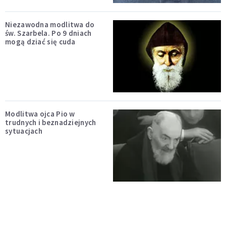
Niezawodna modlitwa do
św. Szarbela. Po 9 dniach
mogą dziać się cuda
Modlitwa ojca Pio w
trudnych i beznadziejnych
sytuacjach