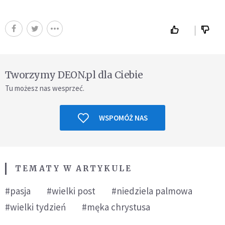
Tworzymy DEON.pl dla Ciebie
Tu możesz nas wesprzeć.
WSPOMÓŻ NAS
TEMATY W ARTYKULE
#pasja
#wielki post
#niedziela palmowa
#wielki tydzień
#męka chrystusa