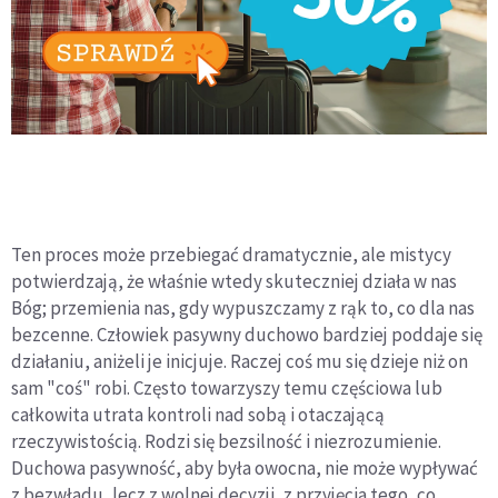
Ten proces może przebiegać dramatycznie, ale mistycy
potwierdzają, że właśnie wtedy skuteczniej działa w nas
Bóg; przemienia nas, gdy wypuszczamy z rąk to, co dla nas
bezcenne. Człowiek pasywny duchowo bardziej poddaje się
działaniu, aniżeli je inicjuje. Raczej coś mu się dzieje niż on
sam "coś" robi. Często towarzyszy temu częściowa lub
całkowita utrata kontroli nad sobą i otaczającą
rzeczywistością. Rodzi się bezsilność i niezrozumienie.
Duchowa pasywność, aby była owocna, nie może wypływać
z bezwładu, lecz z wolnej decyzji, z przyjęcia tego, co