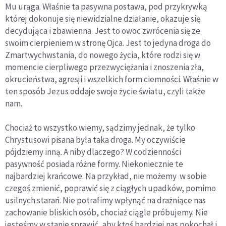
Mu urąga. Właśnie ta pasywna postawa, pod przykrywką
której dokonuje się niewidzialne działanie, okazuje się
decydująca i zbawienna. Jest to owoc zwrócenia się ze
swoim cierpieniem w stronę Ojca. Jest to jedyna droga do
Zmartwychwstania, do nowego życia, które rodzi się w
momencie cierpliwego przezwyciężania i znoszenia zła,
okrucieństwa, agresji i wszelkich form ciemności. Właśnie w
ten sposób Jezus oddaje swoje życie światu, czyli także
nam.
Chociaż to wszystko wiemy, sądzimy jednak, że tylko
Chrystusowi pisana była taka droga. My oczywiście
pójdziemy inną. A niby dlaczego? W codzienności
pasywność posiada różne formy. Niekoniecznie te
najbardziej krańcowe. Na przykład, nie możemy w sobie
czegoś zmienić, poprawić się z ciągłych upadków, pomimo
usilnych starań. Nie potrafimy wpłynąć na drażniące nas
zachowanie bliskich osób, chociaż ciągle próbujemy. Nie
jesteśmy w stanie sprawić, aby ktoś bardziej nas pokochał i