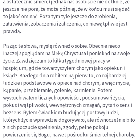
a ostatecznie śmierć) jednak nas osobiście nie dotknie, że
jeszcze nie pora, że może później, że w końcu musi się dać
to jakoś ominąć. Poza tym tyle jeszcze do zrobienia,
załatwienia, zobaczenia i zaliczenia, co niewątpliwie jest
prawdą.
Pisząc te słowa, myślę również o sobie. Obecnie nieco
inaczej spoglądam na Mękę Chrystusa i poniekąd na swoje
życie. Zawdzięczam to kilkutygodniowej pracy w
hospicjum, gdzie towarzyszyłem chorym jako opiekun i
ksiądz. Każdego dnia robiłem najpierw to, co najbardziej
ludzkie i podstawowe w opiece nad chorym, a więc mycie,
kąpanie, przebieranie, golenie, karmienie. Potem
wysłuchiwałem licznych opowieści, podsumowań życia,
pokus i wątpliwości, wewnętrznych zmagań, pytań o sens i
bezsens. Byłem świadkiem budującej postawy ludzi,
których życie wprawdzie dogorywało, ale równocześnie biło
z nich poczucie spełnienia, zgody, pełne pokoju
powierzenie się Bogu, nawet pośrodku śmiertelnej choroby.