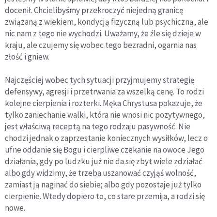
docenił. Chcielibyśmy przekroczyć niejedną granicę
związaną z wiekiem, kondycją fizyczną lub psychiczną, ale
nic nam z tego nie wychodzi. Uważamy, że źle się dzieje w
kraju, ale czujemy się wobec tego bezradni, ogarnia nas
złość i gniew.
Najczęściej wobec tych sytuacji przyjmujemy strategię
defensywy, agresji i przetrwania za wszelką cenę. To rodzi
kolejne cierpienia i rozterki. Męka Chrystusa pokazuje, że
tylko zaniechanie walki, która nie wnosi nic pozytywnego,
jest właściwą receptą na tego rodzaju pasywność. Nie
chodzi jednak o zaprzestanie koniecznych wysiłków, lecz o
ufne oddanie się Bogu i cierpliwe czekanie na owoce Jego
działania, gdy po ludzku już nie da się zbyt wiele zdziałać
albo gdy widzimy, że trzeba uszanować czyjąś wolność,
zamiast ją naginać do siebie; albo gdy pozostaje już tylko
cierpienie. Wtedy dopiero to, co stare przemija, a rodzi się
nowe.