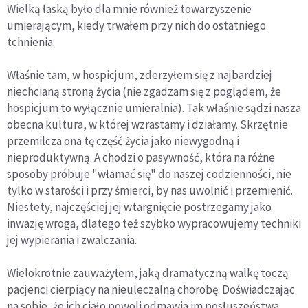
Wielką łaską było dla mnie również towarzyszenie
umierającym, kiedy trwałem przy nich do ostatniego
tchnienia.
Właśnie tam, w hospicjum, zderzyłem się z najbardziej
niechcianą stroną życia (nie zgadzam się z poglądem, że
hospicjum to wyłącznie umieralnia). Tak właśnie sądzi nasza
obecna kultura, w której wzrastamy i działamy. Skrzętnie
przemilcza ona tę część życia jako niewygodną i
nieproduktywną. A chodzi o pasywność, która na różne
sposoby próbuje "włamać się" do naszej codzienności, nie
tylko w starości i przy śmierci, by nas uwolnić i przemienić.
Niestety, najczęściej jej wtargnięcie postrzegamy jako
inwazję wroga, dlatego też szybko wypracowujemy techniki
jej wypierania i zwalczania.
Wielokrotnie zauważyłem, jaką dramatyczną walkę toczą
pacjenci cierpiący na nieuleczalną chorobę. Doświadczając
na sobie, że ich ciało powoli odmawia im posłuszeństwa,