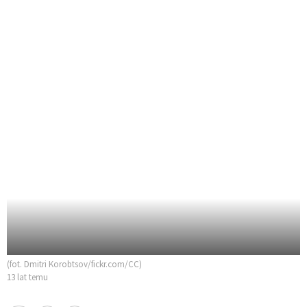
(fot. Dmitri Korobtsov/fickr.com/CC)
13 lat temu