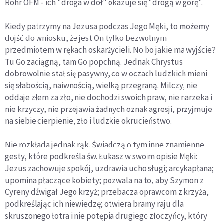
Rohr OFM - ich "droga w dół" okazuje się "drogą w górę".
Kiedy patrzymy na Jezusa podczas Jego Męki, to możemy
dojść do wniosku, że jest On tylko bezwolnym
przedmiotem w rękach oskarżycieli. No bo jakie ma wyjście?
Tu Go zaciągną, tam Go popchną. Jednak Chrystus
dobrowolnie stał się pasywny, co w oczach ludzkich mieni
się słabością, naiwnością, wielką przegraną. Milczy, nie
oddaje złem za zło, nie dochodzi swoich praw, nie narzeka i
nie krzyczy, nie przejawia żadnych oznak agresji, przyjmuje
na siebie cierpienie, zło i ludzkie okrucieństwo.
Nie rozkłada jednak rąk. Świadczą o tym inne znamienne
gesty, które podkreśla św. Łukasz w swoim opisie Męki:
Jezus zachowuje spokój, uzdrawia ucho sługi; arcykapłana;
upomina płaczące kobiety; pozwala na to, aby Szymon z
Cyreny dźwigał Jego krzyż; przebacza oprawcom z krzyża,
podkreślając ich niewiedzę; otwiera bramy raju dla
skruszonego łotra i nie potępia drugiego złoczyńcy, który