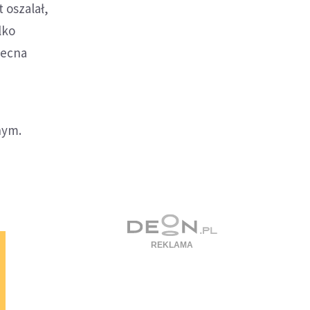
 oszalał,
lko
becna
nym.