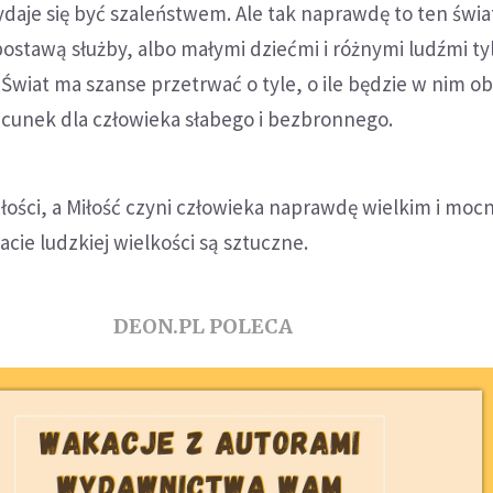
daje się być szaleństwem. Ale tak naprawdę to ten świat
postawą służby, albo małymi dziećmi i różnymi ludźmi ty
i. Świat ma szanse przetrwać o tyle, o ile będzie w nim o
acunek dla człowieka słabego i bezbronnego.
iłości, a Miłość czyni człowieka naprawdę wielkim i moc
acie ludzkiej wielkości są sztuczne.
DEON.PL POLECA