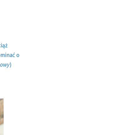
ciąż
ominać o
howy
)