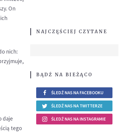
szy. On
nich
NAJCZĘŚCIEJ CZYTANE
do nich:
przyjmuje,
BĄDŹ NA BIEŻĄCO
ŚLEDŹ NAS NA FACEBOOKU
ŚLEDŹ NAS NA TWITTERZE
o daje
ŚLEDŹ NAS NA INSTAGRAMIE
ością tego