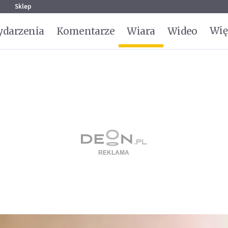
g
Sklep
Wię
darzenia
Komentarze
Wiara
Wideo