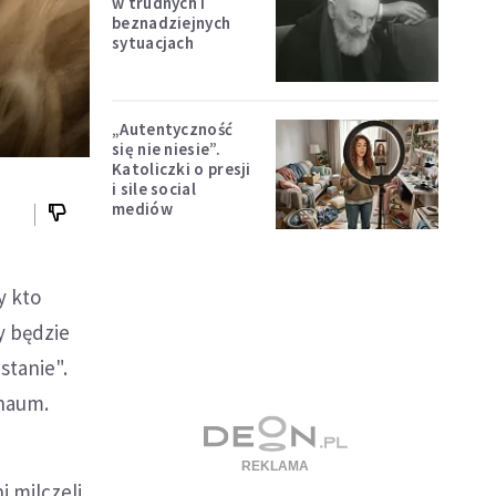
w trudnych i
beznadziejnych
sytuacjach
„Autentyczność
się nie niesie”.
Katoliczki o presji
i sile social
mediów
y kto
y będzie
stanie".
arnaum.
 milczeli,