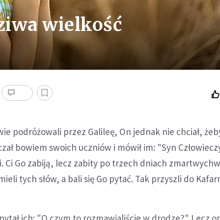
ziwa wielkość
wie podróżowali przez Galileę, On jednak nie chciał, żeb
czał bowiem swoich uczniów i mówił im: "Syn Człowiecz
. Ci Go zabiją, lecz zabity po trzech dniach zmartwychw
ieli tych słów, a bali się Go pytać. Tak przyszli do Kaf
ytał ich: "O czym to rozmawialiście w drodze?" Lecz oni