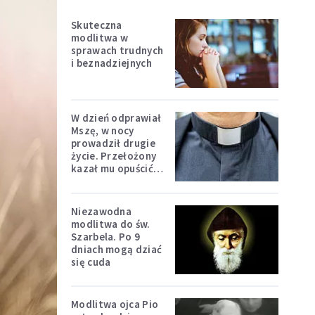
Skuteczna
modlitwa w
sprawach trudnych
i beznadziejnych
W dzień odprawiał
Mszę, w nocy
prowadził drugie
życie. Przełożony
kazał mu opuścić
zakon
Niezawodna
modlitwa do św.
Szarbela. Po 9
dniach mogą dziać
się cuda
Modlitwa ojca Pio