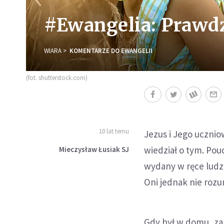
#Ewangelia: Prawd
WIARA
KOMENTARZE DO EWANGELII
(fot. shutterstock.com)
10 lat temu
Jezus i Jego ucznio
wiedział o tym. Pou
Mieczysław Łusiak SJ
wydany w ręce ludzi
Oni jednak nie rozum
Gdy był w domu, zap