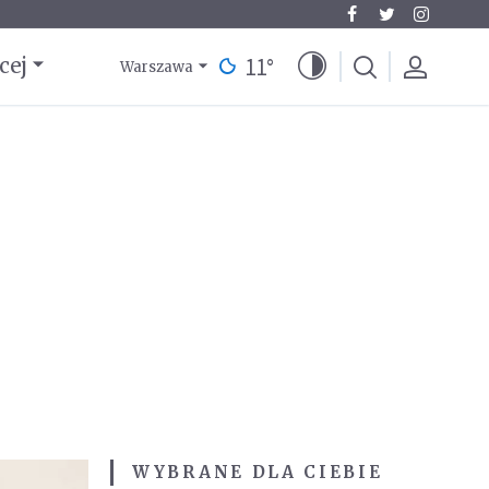
11
°
cej
Warszawa
WYBRANE DLA CIEBIE