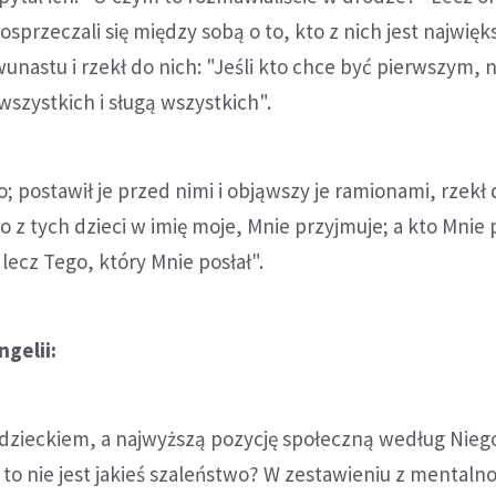
przeczali się między sobą o to, kto z nich jest najwięk
wunastu i rzekł do nich: "Jeśli kto chce być pierwszym, 
wszystkich i sługą wszystkich".
; postawił je przed nimi i objąwszy je ramionami, rzekł 
o z tych dzieci w imię moje, Mnie przyjmuje; a kto Mnie 
lecz Tego, który Mnie posłał".
gelii:
 dzieckiem, a najwyższą pozycję społeczną według Nieg
 to nie jest jakieś szaleństwo? W zestawieniu z mentaln