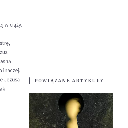
j w ciąży.
a
strę,
ezus
łasną
 inaczej.
e Jezusa
POWIĄZANE ARTYKUŁY
tak