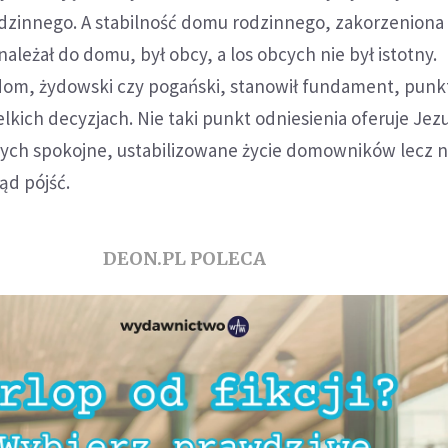
zinnego. A stabilność domu rodzinnego, zakorzeniona w
 należał do domu, był obcy, a los obcych nie był istotny.
om, żydowski czy pogański, stanowił fundament, punk
lkich decyzjach. Nie taki punkt odniesienia oferuje Jezu
ych spokojne, ustabilizowane życie domowników lecz n
ąd pójść.
DEON.PL POLECA