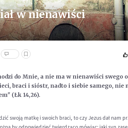
miał w nienawiści
chodzi do Mnie, a nie ma w nienawiści swego o
ieci, braci i sióstr, nadto i siebie samego, nie
m" (Łk 14,26).
zić swoją matkę i swoich braci, to czy Jezus dał nam p
 Można by odpowiedzieć twierdząco mówiąc: jaki syn zas