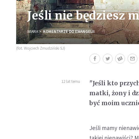
Jeśli nie będziesz 
WIARA
KOMENTARZE DO EWANGELII
(fot. Wojciech Żmudziński SJ)
12 lat temu
"Jeśli kto przy
matki, żony i dz
być moim ucznie
Jeśli mamy nienawid
takiej nienawiści?