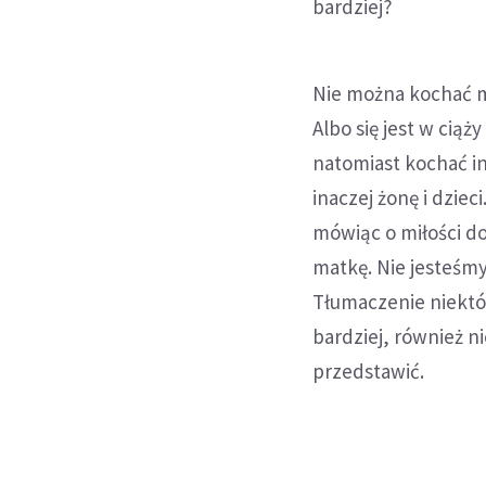
bardziej?
Nie można kochać mn
Albo się jest w ciąży
natomiast kochać ina
inaczej żonę i dziec
mówiąc o miłości do 
matkę. Nie jesteśmy
Tłumaczenie niektó
bardziej, również ni
przedstawić.