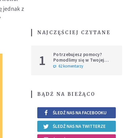
ę jednak z
?
NAJCZĘŚCIEJ CZYTANE
Potrzebujesz pomocy?
1
Pomodlimy się w Twojej
intencji
62 komentarzy
BĄDŹ NA BIEŻĄCO
ŚLEDŹ NAS NA FACEBOOKU
ŚLEDŹ NAS NA TWITTERZE