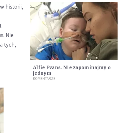
 historii,
t
s. Nie
a tych,
Alfie Evans. Nie zapominajmy o
jednym
KOMENTARZE