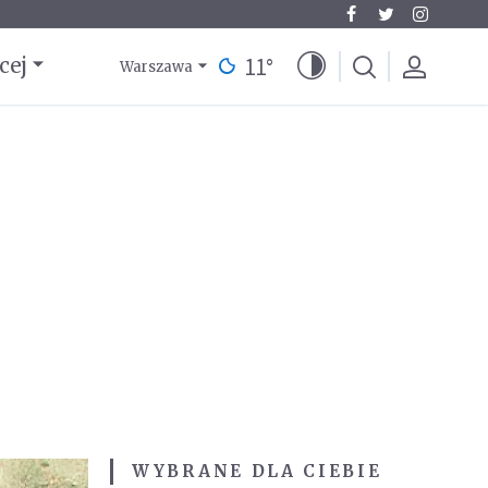
11
°
cej
Warszawa
WYBRANE DLA CIEBIE