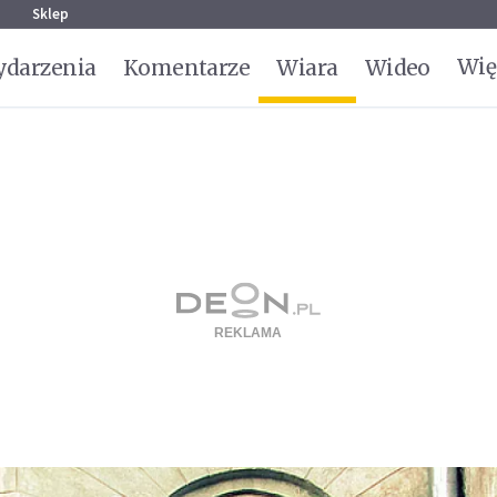
g
Sklep
Wię
darzenia
Komentarze
Wiara
Wideo