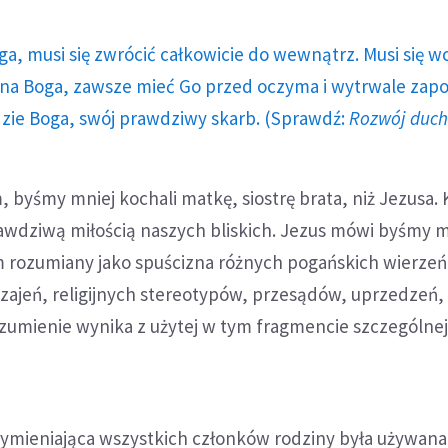
ga, musi się zwrócić całkowicie do wewnątrz. Musi się w
a Boga, zawsze mieć Go przed oczyma i wytrwale zap
dzie Boga, swój prawdziwy skarb. (Sprawdź:
Rozwój duc
 byśmy mniej kochali matkę, siostrę brata, niż Jezusa.
wdziwą miłością naszych bliskich. Jezus mówi byśmy m
m rozumiany jako spuścizna różnych pogańskich wierzeń
zajeń, religijnych stereotypów, przesądów, uprzedzeń,
zumienie wynika z użytej w tym fragmencie szczególnej
wymieniająca wszystkich członków rodziny była używana