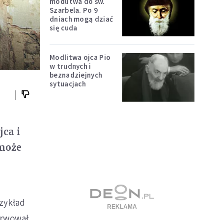
modlitwa do św.
Szarbela. Po 9
dniach mogą dziać
się cuda
Modlitwa ojca Pio
w trudnych i
beznadziejnych
sytuacjach
jca i
 może
rzykład
erwował