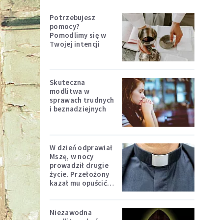
Potrzebujesz
pomocy?
Pomodlimy się w
Twojej intencji
Skuteczna
modlitwa w
sprawach trudnych
i beznadziejnych
W dzień odprawiał
Mszę, w nocy
prowadził drugie
życie. Przełożony
kazał mu opuścić
zakon
Niezawodna