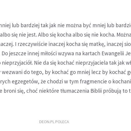
iej lub bardziej tak jak nie można być mniej lub bardzie
 albo się nie jest. Albo się kocha albo się nie kocha. Możn
czej. I rzeczywiście inaczej kocha się matkę, inaczej sio
i. Do jeszcze innej miłości wzywa na kartach Ewangelii J
nieprzyjaciół. Nie da się kochać nieprzyjaciela tak jak w
 wezwani do tego, by kochać go mniej lecz by kochać go
rych egzegetów, że chodzi w tym fragmencie o kochani
e broni się, choć niektóre tłumaczenia Biblii próbują to 
DEON.PL POLECA