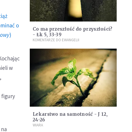
ciąż
ominać o
Co ma przeszłość do przyszłości?
howy
)
- Łk 5, 33-39
KOMENTARZE DO EWANGELII
 Kochając
ieli w
,
 figury
Lekarstwo na samotność - J 12,
24-26
WIARA
 na