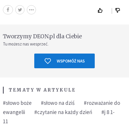
Tworzymy DEON.pl dla Ciebie
Tu możesz nas wesprzeć.
WSPOMÓŻ NAS
TEMATY W ARTYKULE
#słowo boże
#słowo na dziś
#rozważanie do
ewangelii
#czytanie na każdy dzień
#j 8 1-
11