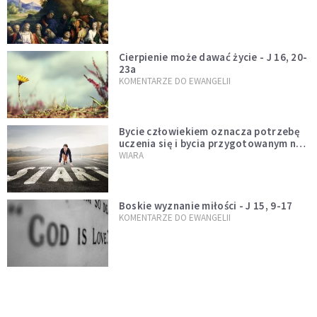
Cierpienie może dawać życie - J 16, 20-
23a
KOMENTARZE DO EWANGELII
Bycie człowiekiem oznacza potrzebę
uczenia się i bycia przygotowanym na
nowość każdej sytuacji
WIARA
Boskie wyznanie miłości - J 15, 9-17
KOMENTARZE DO EWANGELII