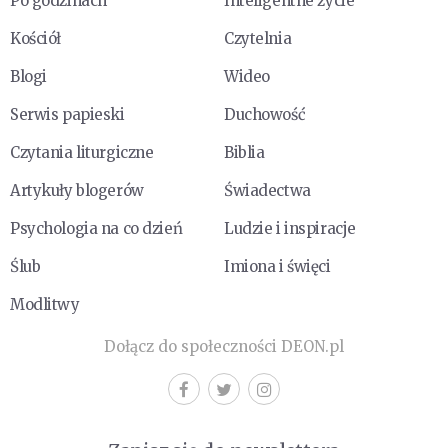
Po godzinach
Inteligentne życie
Kościół
Czytelnia
Blogi
Wideo
Serwis papieski
Duchowość
Czytania liturgiczne
Biblia
Artykuły blogerów
Świadectwa
Psychologia na co dzień
Ludzie i inspiracje
Ślub
Imiona i święci
Modlitwy
Dołącz do społeczności DEON.pl