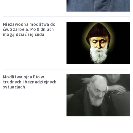
Niezawodna modlitwa do
św. Szarbela. Po 9 dniach
mogą dziać się cuda
Modlitwa ojca Pio w
trudnych i beznadziejnych
sytuacjach