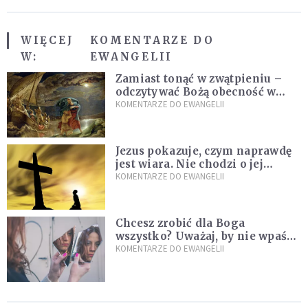
WIĘCEJ
KOMENTARZE DO
W:
EWANGELII
Zamiast tonąć w zwątpieniu –
odczytywać Bożą obecność w
burzach codziennego życia
KOMENTARZE DO EWANGELII
Jezus pokazuje, czym naprawdę
jest wiara. Nie chodzi o jej
wielkość
KOMENTARZE DO EWANGELII
Chcesz zrobić dla Boga
wszystko? Uważaj, by nie wpaść
w groźną pułapkę
KOMENTARZE DO EWANGELII