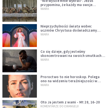
"Nie wyście Mnie wybrali". Jezus
przypomina, że każdy ma swoje
miejsce i swoją misję
WIARA
Nieprzychylności świata wobec
uczniów Chrystusa doświadczamy
wszyscy, również dzisiaj
WIARA
Co się dzieje, gdy jesteśmy
skoncentrowani na swoich smutkach?
Mówi o tym św. Jan
WIARA
Proroctwo to nie horoskop. Polega
ono na widzeniu teraźniejszości w
świetle przeszłości Jezusa
WIARA
Oto Ja jestem z wami - Mt 28, 16-20
KOMENTARZE DO EWANGELII