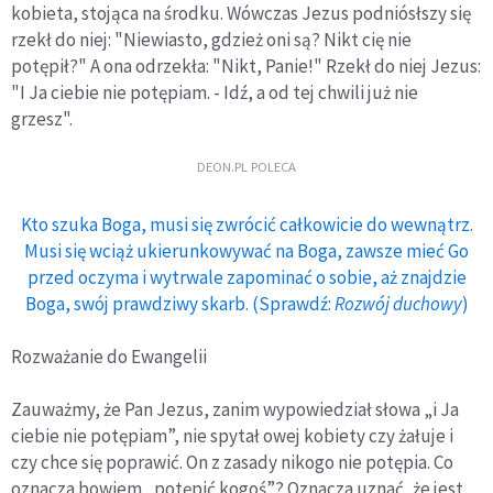
kobieta, stojąca na środku. Wówczas Jezus podniósłszy się
rzekł do niej: "Niewiasto, gdzież oni są? Nikt cię nie
potępił?" A ona odrzekła: "Nikt, Panie!" Rzekł do niej Jezus:
"I Ja ciebie nie potępiam. - Idź, a od tej chwili już nie
grzesz".
DEON.PL POLECA
Kto szuka Boga, musi się zwrócić całkowicie do wewnątrz.
Musi się wciąż ukierunkowywać na Boga, zawsze mieć Go
przed oczyma i wytrwale zapominać o sobie, aż znajdzie
Boga, swój prawdziwy skarb. (Sprawdź:
Rozwój duchowy
)
Rozważanie do Ewangelii
Zauważmy, że Pan Jezus, zanim wypowiedział słowa „i Ja
ciebie nie potępiam”, nie spytał owej kobiety czy żałuje i
czy chce się poprawić. On z zasady nikogo nie potępia. Co
oznacza bowiem „potępić kogoś”? Oznacza uznać, że jest