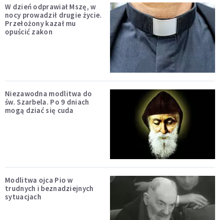
W dzień odprawiał Mszę, w
nocy prowadził drugie życie.
Przełożony kazał mu
opuścić zakon
Niezawodna modlitwa do
św. Szarbela. Po 9 dniach
mogą dziać się cuda
Modlitwa ojca Pio w
trudnych i beznadziejnych
sytuacjach