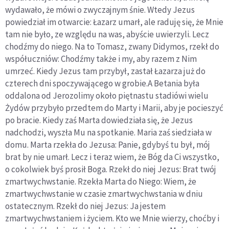
wydawało, że mówi o zwyczajnym śnie. Wtedy Jezus
powiedział im otwarcie: Łazarz umarł, ale raduję się, że Mnie
tam nie było, ze względu na was, abyście uwierzyli. Lecz
chodźmy do niego. Na to Tomasz, zwany Didymos, rzekł do
współuczniów: Chodźmy także i my, aby razem z Nim
umrzeć. Kiedy Jezus tam przybył, zastał Łazarza już do
czterech dni spoczywającego w grobie.A Betania była
oddalona od Jerozolimy około piętnastu stadiówi wielu
Żydów przybyło przedtem do Marty i Marii, aby je pocieszyć
po bracie. Kiedy zaś Marta dowiedziała się, że Jezus
nadchodzi, wyszła Mu na spotkanie. Maria zaś siedziała w
domu. Marta rzekła do Jezusa: Panie, gdybyś tu był, mój
brat by nie umarł. Lecz i teraz wiem, że Bóg da Ci wszystko,
o cokolwiek byś prosił Boga. Rzekł do niej Jezus: Brat twój
zmartwychwstanie. Rzekła Marta do Niego: Wiem, że
zmartwychwstanie w czasie zmartwychwstania w dniu
ostatecznym. Rzekł do niej Jezus: Ja jestem
zmartwychwstaniem i życiem. Kto we Mnie wierzy, choćby i