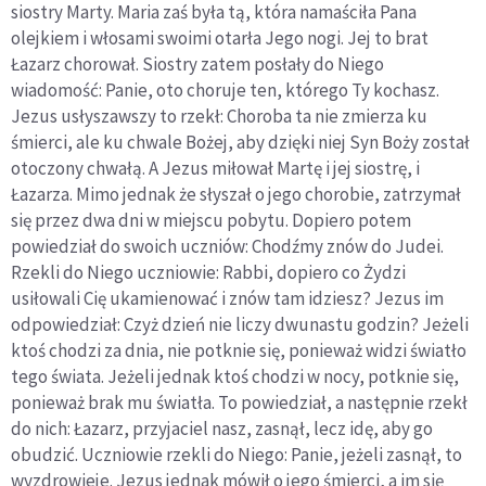
siostry Marty. Maria zaś była tą, która namaściła Pana
olejkiem i włosami swoimi otarła Jego nogi. Jej to brat
Łazarz chorował. Siostry zatem posłały do Niego
wiadomość: Panie, oto choruje ten, którego Ty kochasz.
Jezus usłyszawszy to rzekł: Choroba ta nie zmierza ku
śmierci, ale ku chwale Bożej, aby dzięki niej Syn Boży został
otoczony chwałą. A Jezus miłował Martę i jej siostrę, i
Łazarza. Mimo jednak że słyszał o jego chorobie, zatrzymał
się przez dwa dni w miejscu pobytu. Dopiero potem
powiedział do swoich uczniów: Chodźmy znów do Judei.
Rzekli do Niego uczniowie: Rabbi, dopiero co Żydzi
usiłowali Cię ukamienować i znów tam idziesz? Jezus im
odpowiedział: Czyż dzień nie liczy dwunastu godzin? Jeżeli
ktoś chodzi za dnia, nie potknie się, ponieważ widzi światło
tego świata. Jeżeli jednak ktoś chodzi w nocy, potknie się,
ponieważ brak mu światła. To powiedział, a następnie rzekł
do nich: Łazarz, przyjaciel nasz, zasnął, lecz idę, aby go
obudzić. Uczniowie rzekli do Niego: Panie, jeżeli zasnął, to
wyzdrowieje. Jezus jednak mówił o jego śmierci, a im się