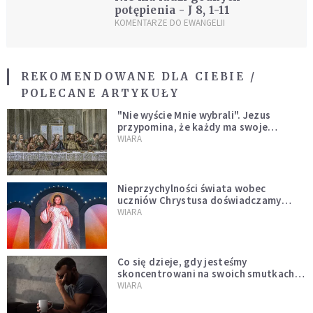
potępienia - J 8, 1-11
KOMENTARZE DO EWANGELII
REKOMENDOWANE DLA CIEBIE /
POLECANE ARTYKUŁY
"Nie wyście Mnie wybrali". Jezus
przypomina, że każdy ma swoje
miejsce i swoją misję
WIARA
Nieprzychylności świata wobec
uczniów Chrystusa doświadczamy
wszyscy, również dzisiaj
WIARA
Co się dzieje, gdy jesteśmy
skoncentrowani na swoich smutkach?
Mówi o tym św. Jan
WIARA