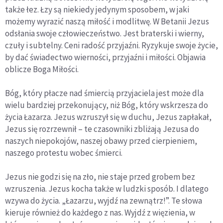
także łez. Łzy są niekiedy jedynym sposobem, w jaki
możemy wyrazić naszą miłość i modlitwę. W Betanii Jezus
odsłania swoje człowieczeństwo. Jest braterski i wierny,
czuły i subtelny. Ceni radość przyjaźni. Ryzykuje swoje życie,
by dać świadectwo wierności, przyjaźni i miłości. Objawia
oblicze Boga Miłości.
Bóg, który płacze nad śmiercią przyjaciela jest może dla
wielu bardziej przekonujący, niż Bóg, który wskrzesza do
życia Łazarza. Jezus wzruszył się w duchu, Jezus zapłakał,
Jezus się rozrzewnił – te czasowniki zbliżają Jezusa do
naszych niepokojów, naszej obawy przed cierpieniem,
naszego protestu wobec śmierci.
Jezus nie godzi się na zło, nie staje przed grobem bez
wzruszenia. Jezus kocha także w ludzki sposób. I dlatego
wzywa do życia. „Łazarzu, wyjdź na zewnątrz!”. Te słowa
kieruje również do każdego z nas. Wyjdź z więzienia, w