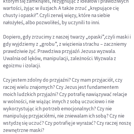
którym się zamknąłeś, rezygnując z ideałów i prawdziwych
wartości, żyjąc w iluzjach. A także zrzuć „krępujące cię
chusty i opaski!”. Czyli zerwij więzy, które na siebie
nałożyłeś, albo pozwoliłeś, by uczynili to inni.
Dopiero, gdy zrzucimy z naszej twarzy „opaski”,czyli maski i
gdy wyjdziemy z „grobu”, z więzienia strachu – zaczniemy
prawdziwie żyć. Prawdziwa przyjaźń Jezusa wyzwala.
Uwalnia od lęków, manipulacji, zależności. Wyzwala z
egoizmu i izolacji.
Czy jestem zdolny do przyjaźni? Czy mam przyjaciół, czy
raczej wielu znajomych? Czy Jezus jest fundamentem
moich ludzkich przyjaźni? Czy potrafię nawiązywać relacje
w wolności, nie wiążąc innych z sobą uczuciowo i nie
wykorzystując ich potrzeb emocjonalnych? Czy nie
manipuluję przyjaciółmi, nie zniewalam ich sobą? Czy nie
wstydzę się uczuć? Czy potrafię je wyrażać? Czy raczej noszę
zewnętrzne maski?