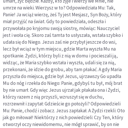
umarł, żyć będzie. Każdy, kto żyje i wierzy we Mnie, nie
umrze na wieki. Wierzysz w to? Odpowiedziała Mu: Tak,
Panie! Ja wciąż wierzę, żeś Ty jest Mesjasz, Syn Boży, który
miał przyjść na świat. Gdy to powiedziała, odeszła i
przywołała po kryjomu swoją siostrę, mówiąc: Nauczyciel
jest i woła cię. Skoro zaś tamta to usłyszała, wstała szybko i
udała się do Niego. Jezus zaś nie przybył jeszcze do wsi,
lecz był wciąż w tym miejscu, gdzie Marta wyszła Mu na
spotkanie. Żydzi, którzy byli z nią w domu i pocieszali ją,
widząc, że Maria szybko wstała i wyszła, udali się za nią,
przekonani, że idzie do grobu, aby tam płakać. A gdy Maria
przyszła do miejsca, gdzie był Jezus, ujrzawszy Go upadła
Mu do nóg i rzekła do Niego: Panie, gdybyś tu był, mój brat
by nie umarł. Gdy więc Jezus ujrzał jak płakała ona i Żydzi,
którzy razem z nią przyszli, wzruszył się w duchu,
rozrzewnił i zapytał: Gdzieście go położyli? Odpowiedzieli
Mu: Panie, chodź i zobacz. Jezus zapłakał. A Żydzi rzekli: Oto
jak go miłował! Niektórzy z nich powiedzieli: Czy Ten, który
otworzył oczy niewidomemu, nie mógł sprawić, by on nie