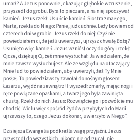
umarł? A Jezus ponownie, okazując głębokie wzruszenie,
przyszedł do grobu. Była to pieczara, a na niej spoczywał
kamień. Jezus rzekł: Usuńcie kamień. Siostra zmarłego,
Marta, rzekła do Niego: Panie, już cuchnie. Leży bowiem od
czterech dni w grobie. Jezus rzekł do niej: Czyż nie
powiedziałem ci, że jeśli uwierzysz, ujrzysz chwałę Bożą?
Usunięto więc kamień. Jezus wzniósł oczy do góry i rzekł:
Ojcze, dziękuję Ci, żeś mnie wysłuchał. Ja wiedziałem, że
mnie zawsze wysłuchujesz. Ale ze względu na otaczający
Mnie lud to powiedziałem, aby uwierzyli, żeś Ty Mnie
posłał. To powiedziawszy zawołał donośnym głosem:
Łazarzu, wyjdź na zewnątrz! I wyszedł zmarły, mając nogi i
ręce powiązane opaskami, a twarz jego była zawinięta
chustą. Rzekł do nich Jezus: Rozwiążcie go i pozwólcie mu
chodzić. Wielu więc spośród Żydów przybyłych do Marii
ujrzawszy to, czego Jezus dokonał, uwierzyło w Niego”.
Dzisiejsza Ewangelia podkreśla wagę przyjaźni. Jezus
przyszedł do wszystkich, nikogo nie odrzucał, nie