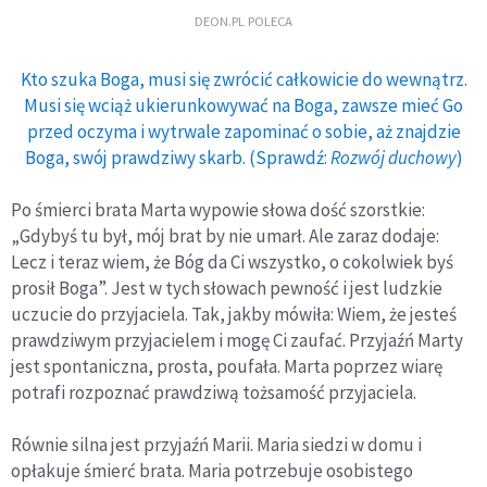
DEON.PL POLECA
Kto szuka Boga, musi się zwrócić całkowicie do wewnątrz.
Musi się wciąż ukierunkowywać na Boga, zawsze mieć Go
przed oczyma i wytrwale zapominać o sobie, aż znajdzie
Boga, swój prawdziwy skarb. (Sprawdź:
Rozwój duchowy
)
Po śmierci brata Marta wypowie słowa dość szorstkie:
„Gdybyś tu był, mój brat by nie umarł. Ale zaraz dodaje:
Lecz i teraz wiem, że Bóg da Ci wszystko, o cokolwiek byś
prosił Boga”. Jest w tych słowach pewność i jest ludzkie
uczucie do przyjaciela. Tak, jakby mówiła: Wiem, że jesteś
prawdziwym przyjacielem i mogę Ci zaufać. Przyjaźń Marty
jest spontaniczna, prosta, poufała. Marta poprzez wiarę
potrafi rozpoznać prawdziwą tożsamość przyjaciela.
Równie silna jest przyjaźń Marii.
Maria siedzi w domu i
opłakuje śmierć brata. Maria potrzebuje osobistego