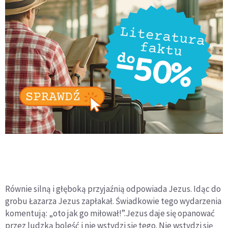
Równie silną i głęboką przyjaźnią odpowiada Jezus. Idąc do
grobu Łazarza Jezus zapłakał. Świadkowie tego wydarzenia
komentują: „oto jak go miłował!”.Jezus daje się opanować
przez ludzką boleść i nie wstydzi się tego. Nie wstydzi się