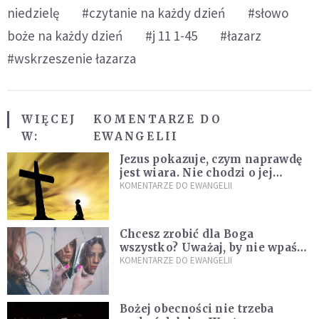
niedzielę
#czytanie na każdy dzień
#słowo
boże na każdy dzień
#j 11 1-45
#łazarz
#wskrzeszenie łazarza
WIĘCEJ
KOMENTARZE DO
W:
EWANGELII
Jezus pokazuje, czym naprawdę
jest wiara. Nie chodzi o jej
wielkość
KOMENTARZE DO EWANGELII
Chcesz zrobić dla Boga
wszystko? Uważaj, by nie wpaść
w groźną pułapkę
KOMENTARZE DO EWANGELII
Bożej obecności nie trzeba