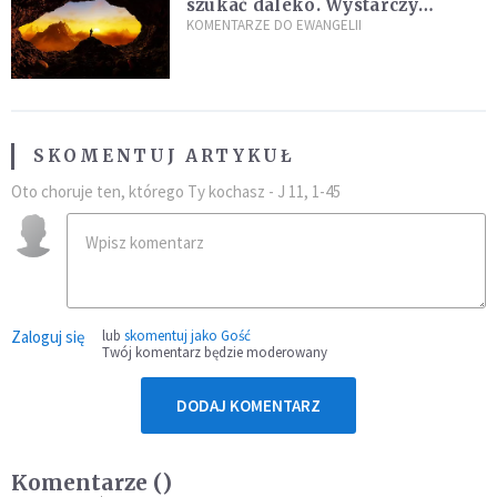
szukać daleko. Wystarczy
nauczyć się słuchać
KOMENTARZE DO EWANGELII
SKOMENTUJ ARTYKUŁ
Oto choruje ten, którego Ty kochasz - J 11, 1-45
Zaloguj się
lub
skomentuj jako Gość
Twój komentarz będzie moderowany
DODAJ KOMENTARZ
Komentarze (
)