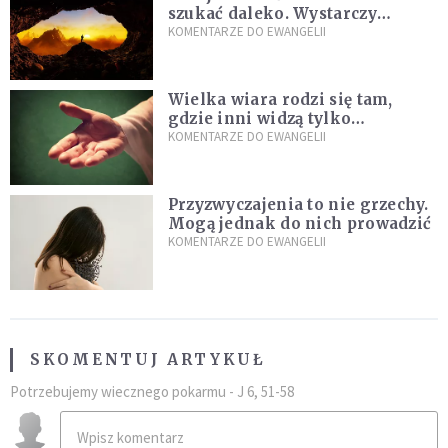
szukać daleko. Wystarczy
nauczyć się słuchać
KOMENTARZE DO EWANGELII
Wielka wiara rodzi się tam,
gdzie inni widzą tylko
przeszkody
KOMENTARZE DO EWANGELII
Przyzwyczajenia to nie grzechy.
Mogą jednak do nich prowadzić
KOMENTARZE DO EWANGELII
SKOMENTUJ ARTYKUŁ
Potrzebujemy wiecznego pokarmu - J 6, 51-58