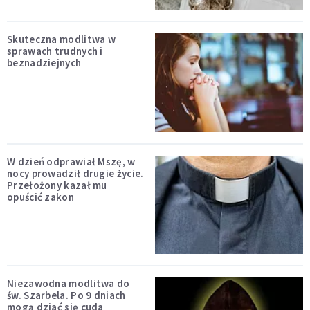
Skuteczna modlitwa w
sprawach trudnych i
beznadziejnych
W dzień odprawiał Mszę, w
nocy prowadził drugie życie.
Przełożony kazał mu
opuścić zakon
Niezawodna modlitwa do
św. Szarbela. Po 9 dniach
mogą dziać się cuda