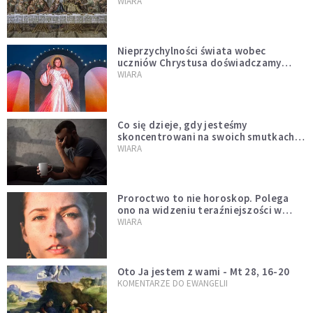
miejsce i swoją misję
WIARA
Nieprzychylności świata wobec
uczniów Chrystusa doświadczamy
wszyscy, również dzisiaj
WIARA
Co się dzieje, gdy jesteśmy
skoncentrowani na swoich smutkach?
Mówi o tym św. Jan
WIARA
Proroctwo to nie horoskop. Polega
ono na widzeniu teraźniejszości w
świetle przeszłości Jezusa
WIARA
Oto Ja jestem z wami - Mt 28, 16-20
KOMENTARZE DO EWANGELII