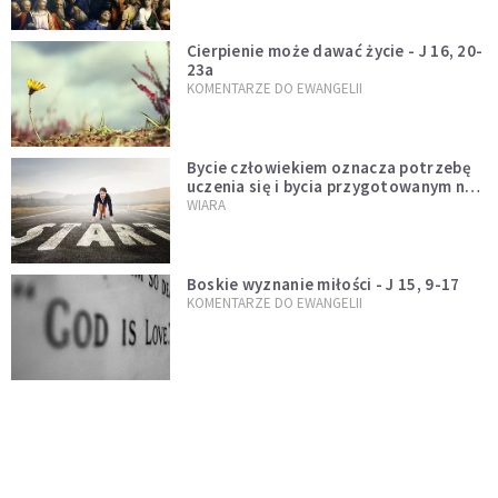
Cierpienie może dawać życie - J 16, 20-
23a
KOMENTARZE DO EWANGELII
Bycie człowiekiem oznacza potrzebę
uczenia się i bycia przygotowanym na
nowość każdej sytuacji
WIARA
Boskie wyznanie miłości - J 15, 9-17
KOMENTARZE DO EWANGELII