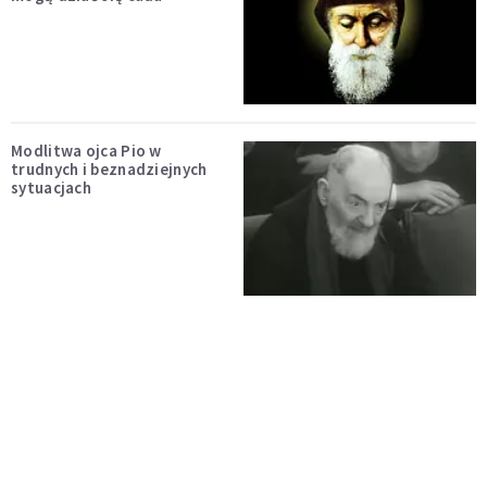
Modlitwa ojca Pio w
trudnych i beznadziejnych
sytuacjach