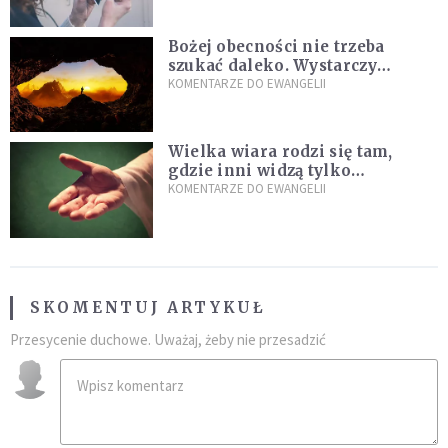
Bożej obecności nie trzeba
szukać daleko. Wystarczy
nauczyć się słuchać
KOMENTARZE DO EWANGELII
Wielka wiara rodzi się tam,
gdzie inni widzą tylko
przeszkody
KOMENTARZE DO EWANGELII
SKOMENTUJ ARTYKUŁ
Przesycenie duchowe. Uważaj, żeby nie przesadzić