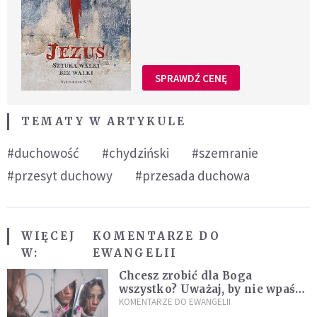
SPRAWDŹ CENĘ
TEMATY W ARTYKULE
#duchowość
#chydziński
#szemranie
#przesyt duchowy
#przesada duchowa
WIĘCEJ
KOMENTARZE DO
W:
EWANGELII
Chcesz zrobić dla Boga
wszystko? Uważaj, by nie wpaść
w groźną pułapkę
KOMENTARZE DO EWANGELII