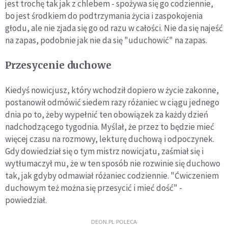
jest trochę tak jak z chlebem - spożywa się go codziennie,
bo jest środkiem do podtrzymania życia i zaspokojenia
głodu, ale nie zjada się go od razu w całości. Nie da się najeść
na zapas, podobnie jak nie da się "uduchowić" na zapas.
Przesycenie duchowe
Kiedyś nowicjusz, który wchodził dopiero w życie zakonne,
postanowił odmówić siedem razy różaniec w ciągu jednego
dnia po to, żeby wypełnić ten obowiązek za każdy dzień
nadchodzącego tygodnia. Myślał, że przez to będzie mieć
więcej czasu na rozmowy, lekturę duchową i odpoczynek.
Gdy dowiedział się o tym mistrz nowicjatu, zaśmiał się i
wytłumaczył mu, że w ten sposób nie rozwinie się duchowo
tak, jak gdyby odmawiał różaniec codziennie. "Ćwiczeniem
duchowym też można się przesycić i mieć dość" -
powiedział.
DEON.PL POLECA