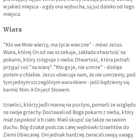
w jakieś miejsca - a gdy ona wybucha, są już daleko od tego
miejsca.
Wiara
"Kto we Mnie wierzy, ma życie wieczne" - mówi Jezus.
Wiara, której On od nas oczekuje, zakłada otwartość na
pokarm, który zstępuje z nieba. Otwartość, która potrafi
przyjąć coś "na wiarę". "Kto go je, nie umrze" - dodaje
potem o chlebie. Jezus obiecuje nam, że nie umrzemy, pod
tym jednym szczególnym warunkiem - jeśli będziemy się
karmić Nim. A On jest Słowem.
Izraelici, którzy jedli mannę na pustyni, pomarli ze względu
na swoje grzechy. Dostawali od Boga pokarm z nieba, który
miał zaspokoić ich ciało. Mieli skupić się także na swoim
duchu. Bóg działał podczas całej wędrówki Izraelitów do
Ziemi Obiecanej. Oni jednak bardziej zwracali swoją uwagę