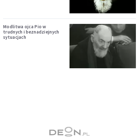
Modlitwa ojca Pio w
trudnych i beznadziejnych
sytuacjach