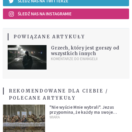
ŚLEDŹ NAS NA TWITTERZE
ŚLEDŹ NAS NA INSTAGRAMIE
POWIĄZANE ARTYKUŁY
Grzech, który jest gorszy od
wszystkich innych
KOMENTARZE DO EWANGELII
REKOMENDOWANE DLA CIEBIE /
POLECANE ARTYKUŁY
"Nie wyście Mnie wybrali". Jezus
przypomina, że każdy ma swoje
miejsce i swoją misję
WIARA