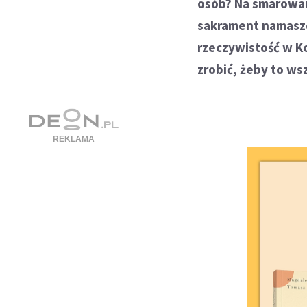
osób? Na smarowani
sakrament namasz
rzeczywistość w Ko
zrobić, żeby to w