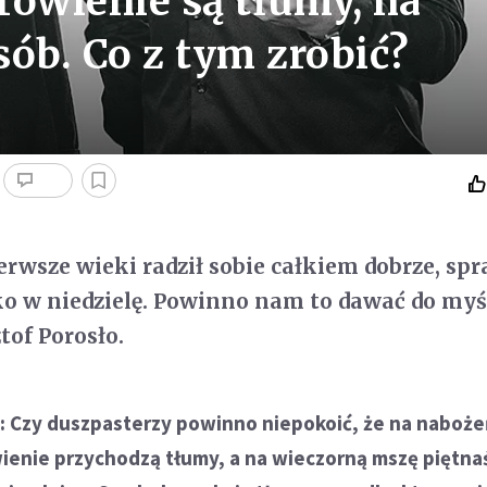
rowienie są tłumy, na
ób. Co z tym zrobić?
ierwsze wieki radził sobie całkiem dobrze, sp
ko w niedzielę. Powinno nam to dawać do myś
tof Porosło.
 Czy duszpasterzy powinno niepokoić, że na naboż
ienie przychodzą tłumy, a na wieczorną mszę piętna