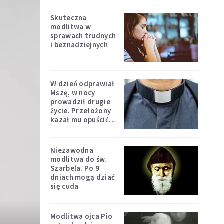
Skuteczna
modlitwa w
sprawach trudnych
i beznadziejnych
W dzień odprawiał
Mszę, w nocy
prowadził drugie
życie. Przełożony
kazał mu opuścić
zakon
Niezawodna
modlitwa do św.
Szarbela. Po 9
dniach mogą dziać
się cuda
Modlitwa ojca Pio