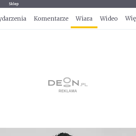
g
Sklep
Wię
darzenia
Komentarze
Wiara
Wideo