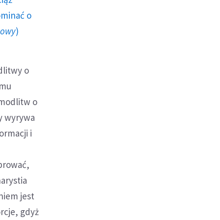
ominać o
howy
)
dlitwy o
emu
 modlitw o
ty wyrywa
ormacji i
ebrować,
arystia
niem jest
rcje, gdyż