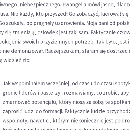
ziwnego, niebezpiecznego. Ewangelia mówi jasno, dlac
usa. Nie każdy, kto przyszedł Go zobaczyć, kierował się
o szukały, bo pragnęły uzdrowienia. Moja pani od polsk
 się zmieniają, człowiek jest taki sam. Faktycznie człow
spokojenia swoich przyziemnych potrzeb. Tak było, jest 
go nie demonizował. Raczej szukam, staram się dostrzec 
 widzieć zło.
Jak wspominałem wcześniej, od czasu do czasu spoty
gronie liderów i pasterzy i rozmawiamy, co zrobić, aby
zmarnować potencjału, który niosą za sobą te spotkani
zaprosić ludzi do formacji. Faktycznie ludzie przycho
wspólnoty, nawet ci, którym niekoniecznie jest po dr
Kościołem instytucjonalnym czy sakramentalnym, w o