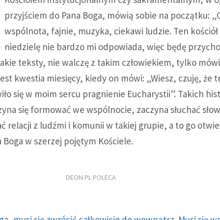
przyjściem do Pana Boga, mówią sobie na początku: „
wspólnota, fajnie, muzyka, ciekawi ludzie. Ten kościół
niedzielę nie bardzo mi odpowiada, więc będę przycho
 takie teksty, nie walczę z takim człowiekiem, tylko mów
jest kwestia miesięcy, kiedy on mówi: „Wiesz, czuję, że t
iło się w moim sercu pragnienie Eucharystii”. Takich his
czyna się formować we wspólnocie, zaczyna słuchać słow
relacji z ludźmi i komunii w takiej grupie, a to go otwie
 Boga w szerzej pojętym Kościele.
DEON.PL POLECA
ga, musi się zwrócić całkowicie do wewnątrz. Musi się w