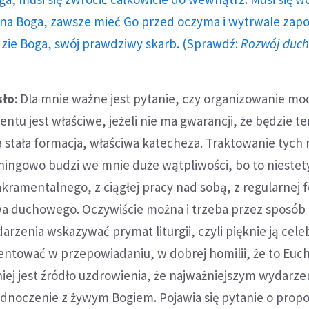
a Boga, zawsze mieć Go przed oczyma i wytrwale zap
dzie Boga, swój prawdziwy skarb. (Sprawdź:
Rozwój duc
sło
: Dla mnie ważne jest pytanie, czy organizowanie mo
entu jest właściwe, jeżeli nie ma gwarancji, że będzie t
 stała formacja, właściwa katecheza. Traktowanie tych
ingowo budzi we mnie duże wątpliwości, bo to nieste
kramentalnego, z ciągłej pracy nad sobą, z regularnej f
wa duchowego. Oczywiście można i trzeba przez sposób
darzenia wskazywać prymat liturgii, czyli pięknie ją cel
ntować w przepowiadaniu, w dobrej homilii, że to Euch
niej jest źródło uzdrowienia, że najważniejszym wydarze
ednoczenie z żywym Bogiem. Pojawia się pytanie o propo