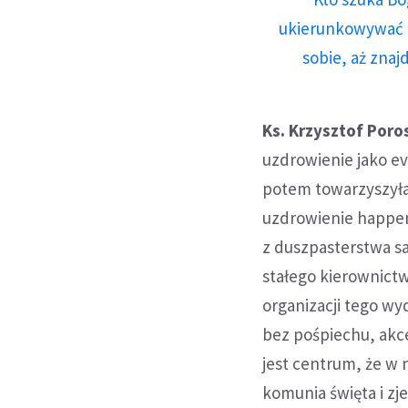
ukierunkowywać n
sobie, aż znaj
Ks. Krzysztof Poro
uzdrowienie jako ev
potem towarzyszyła
uzdrowienie happen
z duszpasterstwa sa
stałego kierownict
organizacji tego wy
bez pośpiechu, akce
jest centrum, że w 
komunia święta i zj