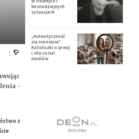
w trudnych i
beznadziejnych
sytuacjach
„Autentyczność
się nie niesie”.
Katoliczki o presji
i sile social
mediów
rawując
lenia -
eństwo z
ście