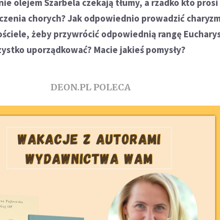
e olejem Szarbela czekają tłumy, a rzadko kto prosi
czenia chorych? Jak odpowiednio prowadzić charyz
ściele, żeby przywrócić odpowiednią rangę Eucharyst
szystko uporządkować? Macie jakieś pomysły?
DEON.PL POLECA