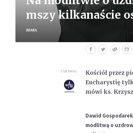
Na modlitwie o uzd
mszy kilkanaście os
WIARA
5 lat temu
Kościół przez p
Eucharystię tyl
mówi ks. Krzysz
Dawid Gospodarek:
modlitwą o uzdrow