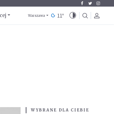
11
°
cej
Warszawa
WYBRANE DLA CIEBIE