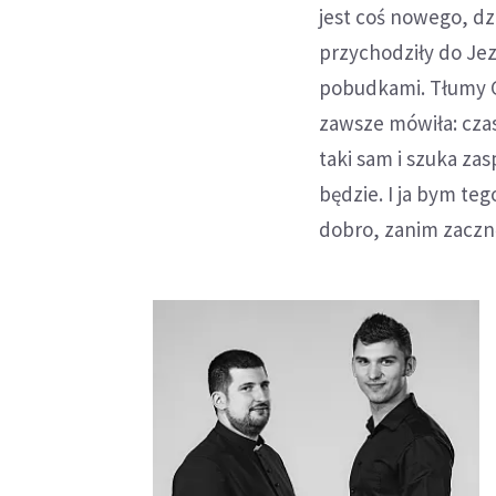
jest coś nowego, d
przychodziły do Jez
pobudkami. Tłumy G
zawsze mówiła: czasy
taki sam i szuka za
będzie. I ja bym te
dobro, zanim zacznę