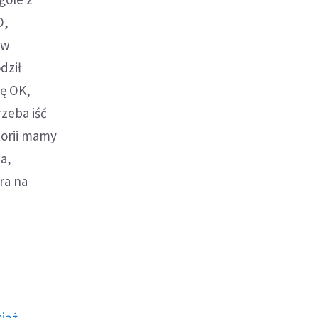
O,
 w
dził
ię OK,
rzeba iść
torii mamy
a,
ra na
ciąż