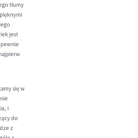
zego tłumy
 pięknymi
iego
iek jest
i pewnie
najpierw
kamy się w
 nie
a, i
dzący do
odze z
góle z