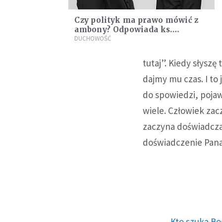
Czy polityk ma prawo mówić z
ambony? Odpowiada ks.
Krzysztof Porosło i Marcin
DUCHOWOŚĆ
Zieliński
tutaj”. Kiedy słyszę
dajmy mu czas. I to 
do spowiedzi, pojaw
wiele. Człowiek za
zaczyna doświadczać 
doświadczenie Pana
Kto szuka Bo