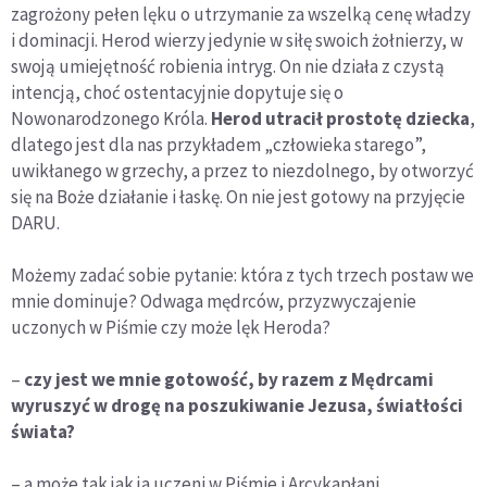
zagrożony pełen lęku o utrzymanie za wszelką cenę władzy
i dominacji. Herod wierzy jedynie w siłę swoich żołnierzy, w
swoją umiejętność robienia intryg. On nie działa z czystą
intencją, choć ostentacyjnie dopytuje się o
Nowonarodzonego Króla.
Herod utracił prostotę dziecka
,
dlatego jest dla nas przykładem „człowieka starego”,
uwikłanego w grzechy, a przez to niezdolnego, by otworzyć
się na Boże działanie i łaskę. On nie jest gotowy na przyjęcie
DARU.
Możemy zadać sobie pytanie: która z tych trzech postaw we
mnie dominuje? Odwaga mędrców, przyzwyczajenie
uczonych w Piśmie czy może lęk Heroda?
–
czy jest we mnie gotowość, by razem z Mędrcami
wyruszyć w drogę na poszukiwanie Jezusa, światłości
świata?
– a może tak jak ja uczeni w Piśmie i Arcykapłani