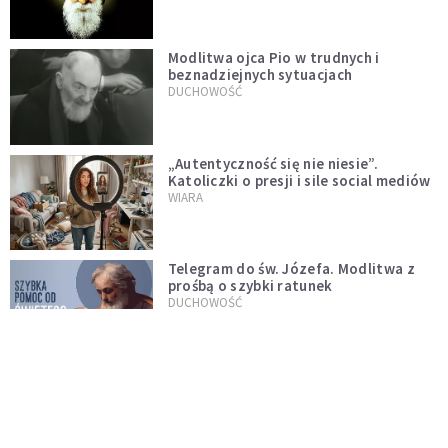
Modlitwa ojca Pio w trudnych i
beznadziejnych sytuacjach
DUCHOWOŚĆ
„Autentyczność się nie niesie”.
Katoliczki o presji i sile social mediów
WIARA
Telegram do św. Józefa. Modlitwa z
prośbą o szybki ratunek
DUCHOWOŚĆ
Tę modlitwę Jan Paweł II odmawiał
codziennie aż do śmierci. Podyktował
mu ją ojciec
DUCHOWOŚĆ