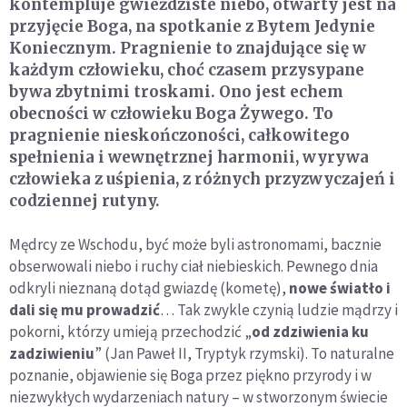
kontempluje gwieździste niebo, otwarty jest na
przyjęcie Boga, na spotkanie z Bytem Jedynie
Koniecznym. Pragnienie to znajdujące się w
każdym człowieku, choć czasem przysypane
bywa zbytnimi troskami. Ono jest echem
obecności w człowieku Boga Żywego. To
pragnienie nieskończoności, całkowitego
spełnienia i wewnętrznej harmonii, wyrywa
człowieka z uśpienia, z różnych przyzwyczajeń i
codziennej rutyny.
Mędrcy ze Wschodu, być może byli astronomami, bacznie
obserwowali niebo i ruchy ciał niebieskich. Pewnego dnia
odkryli nieznaną dotąd gwiazdę (kometę),
nowe światło i
dali się mu prowadzić
… Tak zwykle czynią ludzie mądrzy i
pokorni, którzy umieją przechodzić „
od zdziwienia ku
zadziwieniu
” (Jan Paweł II, Tryptyk rzymski). To naturalne
poznanie, objawienie się Boga przez piękno przyrody i w
niezwykłych wydarzeniach natury – w stworzonym świecie