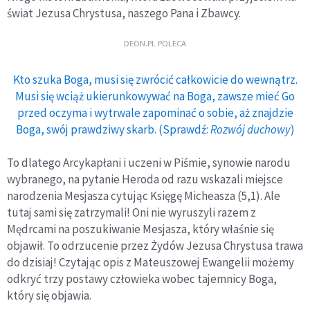
świat Jezusa Chrystusa, naszego Pana i Zbawcy.
DEON.PL POLECA
Kto szuka Boga, musi się zwrócić całkowicie do wewnątrz.
Musi się wciąż ukierunkowywać na Boga, zawsze mieć Go
przed oczyma i wytrwale zapominać o sobie, aż znajdzie
Boga, swój prawdziwy skarb. (Sprawdź:
Rozwój duchowy
)
To dlatego Arcykapłani i uczeni w Piśmie, synowie narodu
wybranego, na pytanie Heroda od razu wskazali miejsce
narodzenia Mesjasza cytując Księgę Micheasza (5,1). Ale
tutaj sami się zatrzymali! Oni nie wyruszyli razem z
Mędrcami na poszukiwanie Mesjasza, który właśnie się
objawił. To odrzucenie przez Żydów Jezusa Chrystusa trawa
do dzisiaj! Czytając opis z Mateuszowej Ewangelii możemy
odkryć trzy postawy człowieka wobec tajemnicy Boga,
który się objawia.