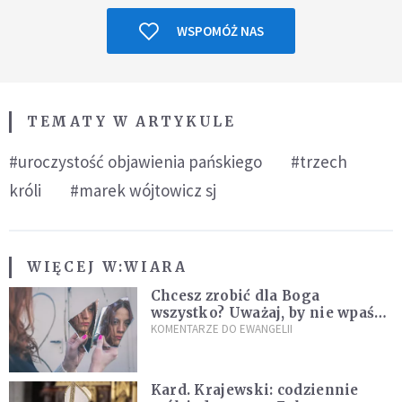
WSPOMÓŻ NAS
TEMATY W ARTYKULE
#uroczystość objawienia pańskiego
#trzech
króli
#marek wójtowicz sj
WIĘCEJ W:
WIARA
Chcesz zrobić dla Boga
wszystko? Uważaj, by nie wpaść
w groźną pułapkę
KOMENTARZE DO EWANGELII
Kard. Krajewski: codziennie