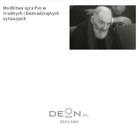
Modlitwa ojca Pio w
trudnych i beznadziejnych
sytuacjach