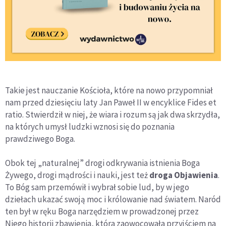
Takie jest nauczanie Kościoła, które na nowo przypomniał
nam przed dziesięciu laty Jan Paweł II w encyklice Fides et
ratio. Stwierdził w niej, że wiara i rozum są jak dwa skrzydła,
na których umysł ludzki wznosi się do poznania
prawdziwego Boga.
Obok tej „naturalnej” drogi odkrywania istnienia Boga
Żywego, drogi mądrości i nauki, jest też
droga Objawienia
.
To Bóg sam przemówił i wybrał sobie lud, by w jego
dziełach ukazać swoją moc i królowanie nad światem. Naród
ten był w ręku Boga narzędziem w prowadzonej przez
Niego historii zbawienia, która zaowocowała przyjściem na