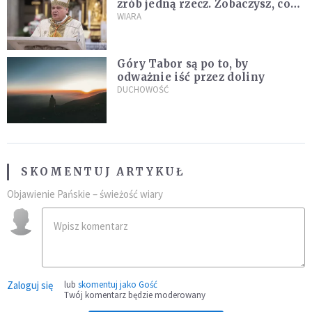
zrób jedną rzecz. Zobaczysz, co
stanie się z twoim życiem
WIARA
Góry Tabor są po to, by
odważnie iść przez doliny
DUCHOWOŚĆ
SKOMENTUJ ARTYKUŁ
Objawienie Pańskie – świeżość wiary
Zaloguj się
lub
skomentuj jako Gość
Twój komentarz będzie moderowany