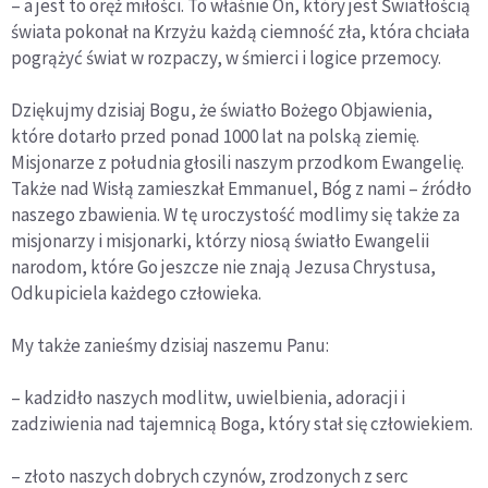
– a jest to oręż miłości. To właśnie On, który jest Światłością
świata pokonał na Krzyżu każdą ciemność zła, która chciała
pogrążyć świat w rozpaczy, w śmierci i logice przemocy.
Dziękujmy dzisiaj Bogu, że światło Bożego Objawienia,
które dotarło przed ponad 1000 lat na polską ziemię.
Misjonarze z południa głosili naszym przodkom Ewangelię.
Także nad Wisłą zamieszkał Emmanuel, Bóg z nami – źródło
naszego zbawienia. W tę uroczystość modlimy się także za
misjonarzy i misjonarki, którzy niosą światło Ewangelii
narodom, które Go jeszcze nie znają Jezusa Chrystusa,
Odkupiciela każdego człowieka.
My także zanieśmy dzisiaj naszemu Panu:
– kadzidło naszych modlitw, uwielbienia, adoracji i
zadziwienia nad tajemnicą Boga, który stał się człowiekiem.
– złoto naszych dobrych czynów, zrodzonych z serc