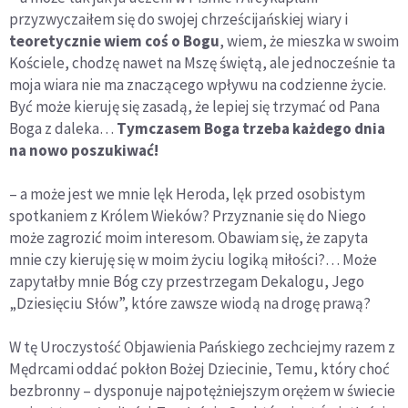
przyzwyczaiłem się do swojej chrześcijańskiej wiary i
teoretycznie wiem coś o Bogu
, wiem, że mieszka w swoim
Kościele, chodzę nawet na Mszę świętą, ale jednocześnie ta
moja wiara nie ma znaczącego wpływu na codzienne życie.
Być może kieruję się zasadą, że lepiej się trzymać od Pana
Boga z daleka…
Tymczasem Boga trzeba każdego dnia
na nowo poszukiwać!
– a może jest we mnie lęk Heroda, lęk przed osobistym
spotkaniem z Królem Wieków? Przyznanie się do Niego
może zagrozić moim interesom. Obawiam się, że zapyta
mnie czy kieruję się w moim życiu logiką miłości?… Może
zapytałby mnie Bóg czy przestrzegam Dekalogu, Jego
„Dziesięciu Słów”, które zawsze wiodą na drogę prawą?
W tę Uroczystość Objawienia Pańskiego zechciejmy razem z
Mędrcami oddać pokłon Bożej Dziecinie, Temu, który choć
bezbronny – dysponuje najpotężniejszym orężem w świecie