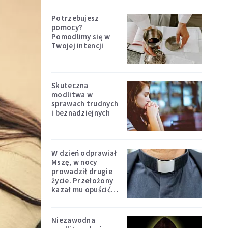
Potrzebujesz
pomocy?
Pomodlimy się w
Twojej intencji
Skuteczna
modlitwa w
sprawach trudnych
i beznadziejnych
W dzień odprawiał
Mszę, w nocy
prowadził drugie
życie. Przełożony
kazał mu opuścić
zakon
Niezawodna