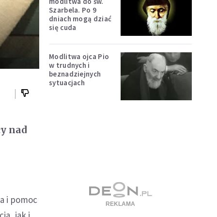
modlitwa do św.
Szarbela. Po 9
dniach mogą dziać
się cuda
Modlitwa ojca Pio
w trudnych i
beznadziejnych
sytuacjach
cy nad
a i pomoc
a, jak i