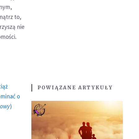
znym,
nątrz to,
rzyszą nie
omości.
ciąż
POWIĄZANE ARTYKUŁY
ominać o
howy
)