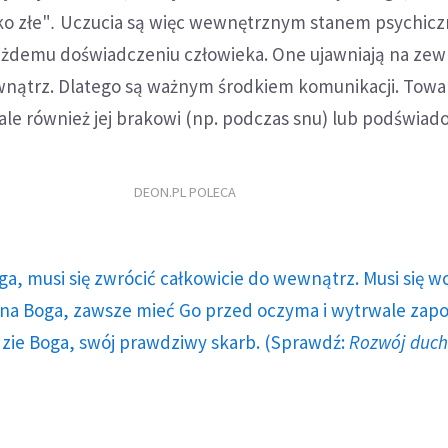
ko złe"
.
Uczucia są więc wewnętrznym stanem psychic
ażdemu doświadczeniu człowieka. One ujawniają na zew
wnątrz. Dlatego są ważnym środkiem komunikacji. Towa
ale również jej brakowi (np. podczas snu) lub podświad
DEON.PL POLECA
ga, musi się zwrócić całkowicie do wewnątrz. Musi się w
a Boga, zawsze mieć Go przed oczyma i wytrwale zap
dzie Boga, swój prawdziwy skarb. (Sprawdź:
Rozwój duc