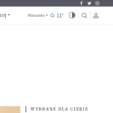
11
°
cej
Warszawa
WYBRANE DLA CIEBIE