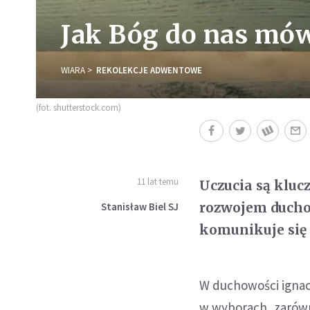
Jak Bóg do nas mów
WIARA
REKOLEKCJE ADWENTOWE
(fot. shutterstock.com)
11 lat temu
Uczucia są kluc
rozwojem ducho
Stanisław Biel SJ
komunikuje się 
W duchowości ignac
w wyborach, zarówno