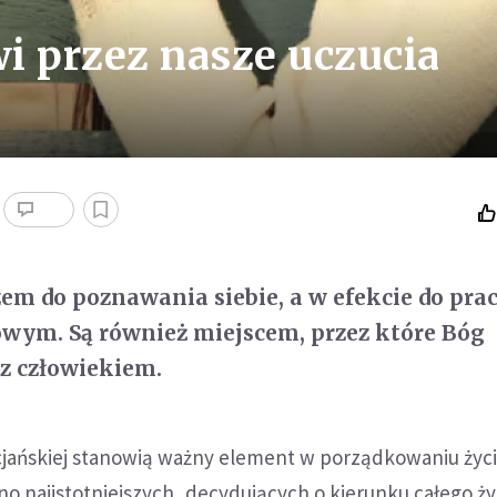
i przez nasze uczucia
zem do poznawania siebie, a w efekcie do pra
wym. Są również miejscem, przez które Bóg
z człowiekiem.
jańskiej stanowią ważny element w porządkowaniu życi
 najistotniejszych, decydujących o kierunku całego życi