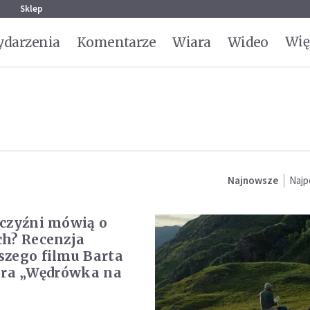
g
Sklep
Wię
darzenia
Komentarze
Wiara
Wideo
Najnowsze
Najp
czyźni mówią o
h? Recenzja
zego filmu Barta
era „Wędrówka na