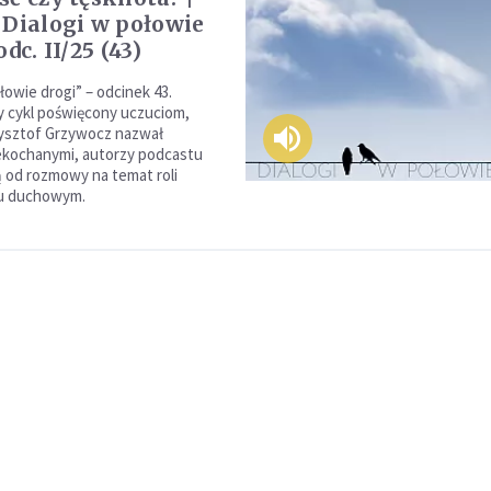
 Dialogi w połowie
odc. II/25 (43)
łowie drogi” – odcinek 43.
 cykl poświęcony uczuciom,
zysztof Grzywocz nazwał
ekochanymi, autorzy podcastu
 od rozmowy na temat roli
iu duchowym.