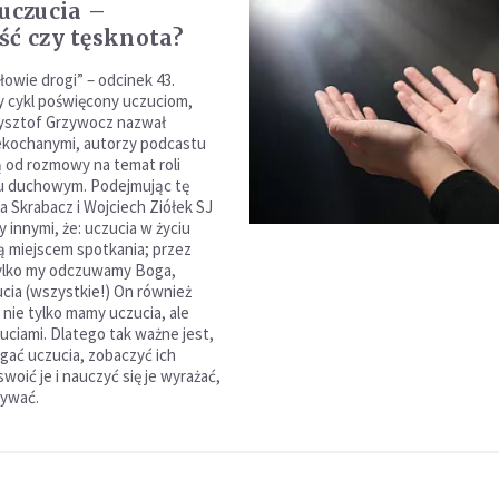
 uczucia –
ść czy tęsknota?
łowie drogi” – odcinek 43.
 cykl poświęcony uczuciom,
zysztof Grzywocz nazwał
ekochanymi, autorzy podcastu
 od rozmowy na temat roli
iu duchowym. Podejmując tę
 Skrabacz i Wojciech Ziółek SJ
 innymi, że: uczucia w życiu
 miejscem spotkania; przez
tylko my odczuwamy Boga,
cia (wszystkie!) On również
 nie tylko mamy uczucia, ale
uciami. Dlatego tak ważne jest,
gać uczucia, zobaczyć ich
woić je i nauczyć się je wyrażać,
żywać.