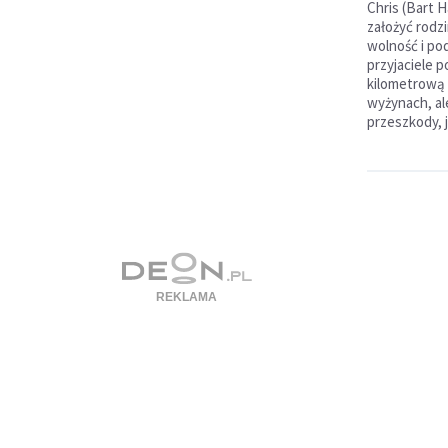
Chris (Bart H
założyć rodzi
wolność i po
przyjaciele p
kilometrową
wyżynach, ale
przeszkody, j