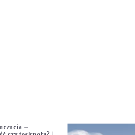
 uczucia –
ść czy tęsknota? |