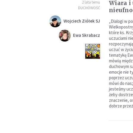
Wiara i
2 lata temu
DUCHOWOŚĆ
nieufno
Wojciech Ziółek SJ
„Dialogi w po
Wielkopostny
które ks. Kr
Ewa Skrabacz
uczuciami ni
rozpoczynają
uczuć w życ
tematykę Ewa
mówią między
duchowym są
emocje nie 
poprzez uczu
mówi do nas;
jesteśmy ucz
żeby dostrze
znaczenie, os
dobrze prze