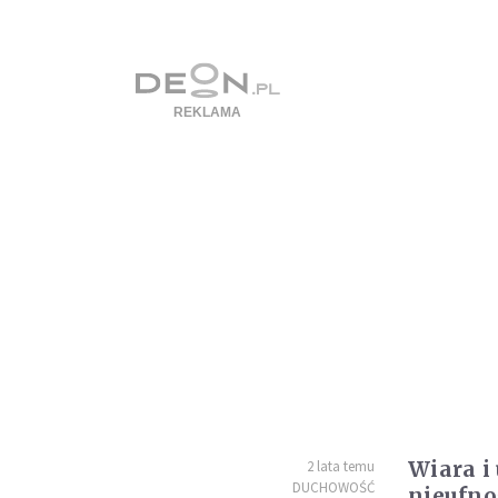
Wiara i
2 lata temu
DUCHOWOŚĆ
nieufno