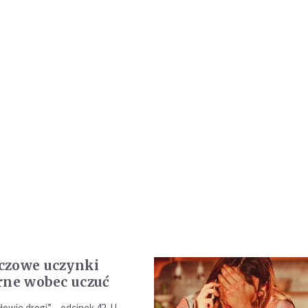
czowe uczynki
rne wobec uczuć
łowie drogi” – odcinek 42. U