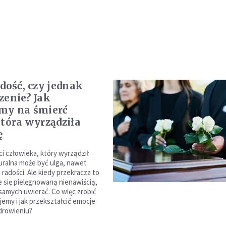
adość, czy jednak
zenie? Jak
my na śmierć
która wyrządziła
ę
i człowieka, który wyrządził
turalna może być ulga, nawet
radości. Ale kiedy przekracza to
je się pielęgnowaną nienawiścią,
samych uwierać. Co więc zrobić
jemy i jak przekształcić emocje
drowieniu?