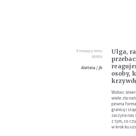
Ulga, r
9 miesięcy temu
WIARA
przebac
reaguje
Aleteia / jh
osoby, 
krzywd
Wobec śmierc
wiele zła na
pewna forma 
granicę i sta
zaczyna nas 
z tym, co czu
w krok ku uz