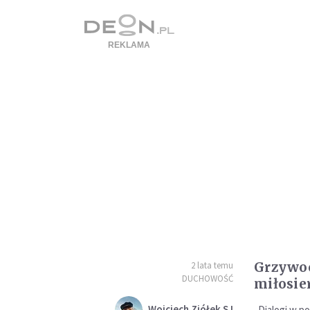
Grzywo
2 lata temu
DUCHOWOŚĆ
miłosie
Wojciech Ziółek SJ
„Dialogi w po