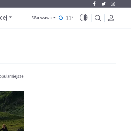
11
°
cej
Warszawa
opularniejsze