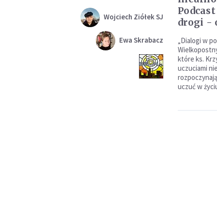
Podcast
Wojciech Ziółek SJ
drogi - 
Ewa Skrabacz
„Dialogi w po
Wielkopostny
które ks. Kr
uczuciami ni
rozpoczynają
uczuć w życ