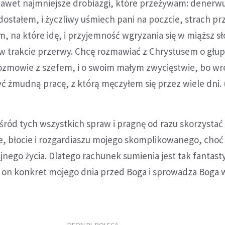
nawet najmniejsze drobiazgi, które przeżywam: denerwu
 dostałem, i życzliwy uśmiech pani na poczcie, strach pr
 na które idę, i przyjemność wgryzania się w miąższ sł
 w trakcie przerwy. Chcę rozmawiać z Chrystusem o głup
ozmowie z szefem, i o swoim małym zwycięstwie, bo wr
ć żmudną pracę, z którą męczyłem się przez wiele dni. (.
śród tych wszystkich spraw i pragnę od razu skorzystać
e, błocie i rozgardiaszu mojego skomplikowanego, choć
jnego życia. Dlatego rachunek sumienia jest tak fantast
i on konkret mojego dnia przed Boga i sprowadza Boga 