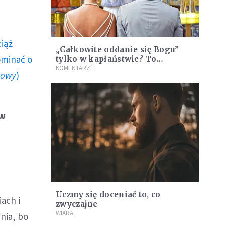
ciąż
„Całkowite oddanie się Bogu”
ominać o
tylko w kapłaństwie? To
teologiczny krok wstecz
KOMENTARZE
howy
)
 w
Uczmy się doceniać to, co
ach i
zwyczajne
WIARA
enia, bo