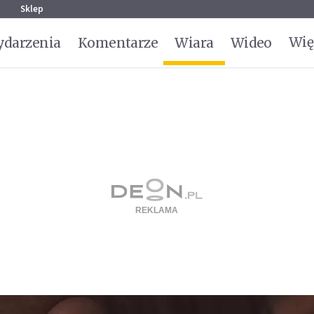
g
Sklep
Wię
darzenia
Komentarze
Wiara
Wideo