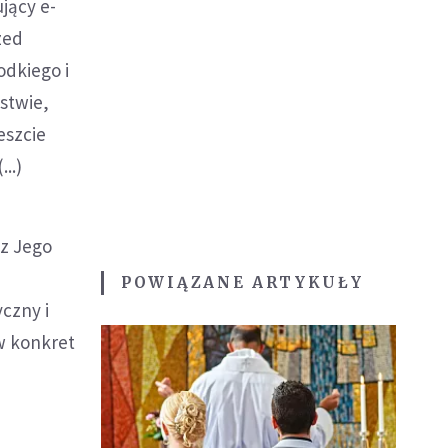
jący e-
zed
odkiego i
stwie,
eszcie
..)
 z Jego
POWIĄZANE ARTYKUŁY
yczny i
w konkret