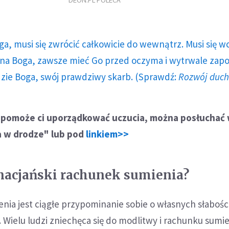
DEON.PL POLECA
ga, musi się zwrócić całkowicie do wewnątrz. Musi się w
a Boga, zawsze mieć Go przed oczyma i wytrwale zap
dzie Boga, swój prawdziwy skarb. (Sprawdź:
Rozwój duc
 pomoże ci uporządkować uczucia, można posłuchać
a w drodze" lub pod
linkiem>>
nacjański rachunek sumienia?
enia jest ciągłe przypominanie sobie o własnych słabości
i. Wielu ludzi zniechęca się do modlitwy i rachunku sumi