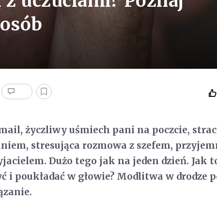
k z uczuciami? Poznaj
posób
ail, życzliwy uśmiech pani na poczcie, stra
niem, stresująca rozmowa z szefem, przyjem
jacielem. Dużo tego jak na jeden dzień. Jak t
yć i poukładać w głowie? Modlitwa w drodze 
ązanie.