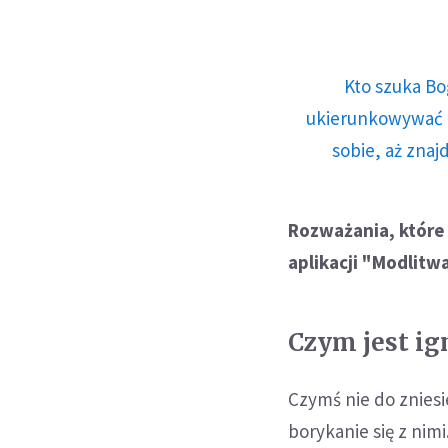
Kto szuka Bo
ukierunkowywać n
sobie, aż znaj
Rozważania, które
aplikacji "Modlitw
Czym jest ig
Czymś nie do zniesi
borykanie się z nim