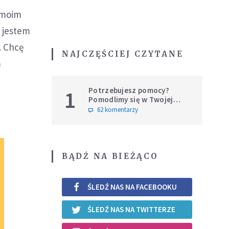
w moim
e jestem
. Chcę
NAJCZĘŚCIEJ CZYTANE
m
Potrzebujesz pomocy?
1
Pomodlimy się w Twojej
intencji
62 komentarzy
BĄDŹ NA BIEŻĄCO
ŚLEDŹ NAS NA FACEBOOKU
ŚLEDŹ NAS NA TWITTERZE