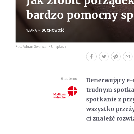
Jak zrobić porząde
bardzo pomocny s
WIARA
DUCHOWOŚĆ
Fot. Adrian Swancar / Unsplash
6 lat temu
Denerwujący e-m
trudnym spotka
spotkanie z przy
wszystko przeż
ci znaleźć rozwi