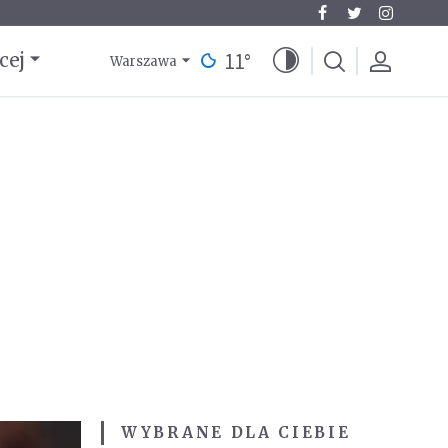
11
°
cej
Warszawa
WYBRANE DLA CIEBIE