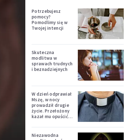
Potrzebujesz
pomocy?
Pomodlimy się w
Twojej intencji
Skuteczna
modlitwa w
sprawach trudnych
i beznadziejnych
W dzień odprawiał
Mszę, w nocy
prowadził drugie
życie. Przełożony
kazał mu opuścić
zakon
Niezawodna