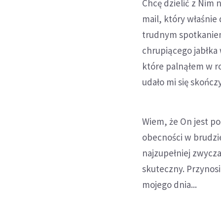
Chcę dzielić z Nim 
mail, który właśnie
trudnym spotkaniem,
chrupiącego jabłka
które palnąłem w r
udało mi się skończy
Wiem, że On jest po
obecności w brudzi
najzupełniej zwycza
skuteczny. Przynos
mojego dnia...