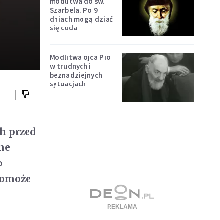
modlitwa do św.
Szarbela. Po 9
dniach mogą dziać
się cuda
Modlitwa ojca Pio
w trudnych i
beznadziejnych
sytuacjach
ch przed
ne
o
pomoże