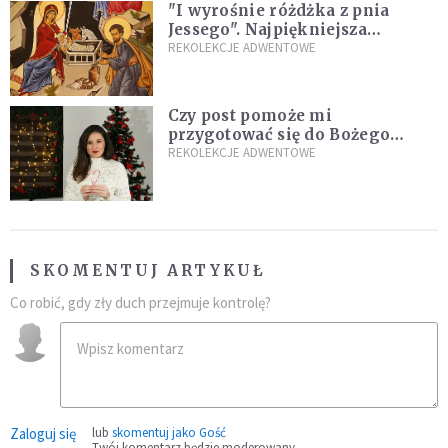
"I wyrośnie różdżka z pnia
Jessego". Najpiękniejsza
zapowiedź Mesjasza w Piśmie
REKOLEKCJE ADWENTOWE
Świętym
Czy post pomoże mi
przygotować się do Bożego
Narodzenia? Jezuita: to zależy
REKOLEKCJE ADWENTOWE
SKOMENTUJ ARTYKUŁ
Co robić, gdy zły duch przejmuje kontrolę?
Zaloguj się
lub
skomentuj jako Gość
Twój komentarz będzie moderowany