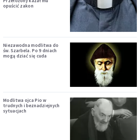
Przełożony kazał mu
opuścić zakon
Niezawodna modlitwa do
św. Szarbela. Po 9 dniach
mogą dziać się cuda
Modlitwa ojca Pio w
trudnych i beznadziejnych
sytuacjach