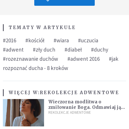
TEMATY W ARTYKULE
#2016
#kościół
#wiara
#uczucia
#adwent
#zły duch
#diabeł
#duchy
#rozeznawanie duchów
#adwent 2016
#jak
rozpoznać ducha - 8 kroków
WIĘCEJ W:
REKOLEKCJE ADWENTOWE
Wieczorna modlitwa o
zmiłowanie Boga. Odmawiaj ją,
gdy jest ci w życiu źle
REKOLEKCJE ADWENTOWE