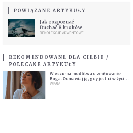
POWIĄZANE ARTYKUŁY
Jak rozpoznać
Ducha? 8 kroków
REKOLEKCJE ADWENTOWE
REKOMENDOWANE DLA CIEBIE /
POLECANE ARTYKUŁY
Wieczorna modlitwa o zmiłowanie
Boga. Odmawiaj ją, gdy jest ci w życiu
źle
WIARA