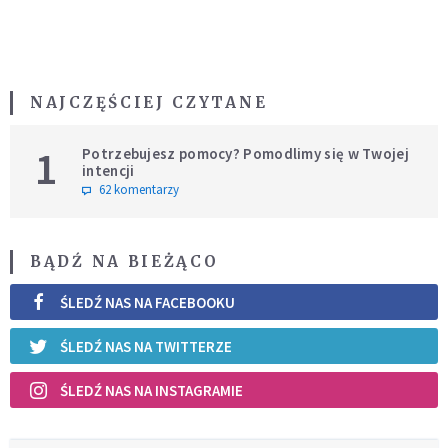
NAJCZĘŚCIEJ CZYTANE
1
Potrzebujesz pomocy? Pomodlimy się w Twojej
intencji
62 komentarzy
BĄDŹ NA BIEŻĄCO
ŚLEDŹ NAS NA FACEBOOKU
ŚLEDŹ NAS NA TWITTERZE
ŚLEDŹ NAS NA INSTAGRAMIE