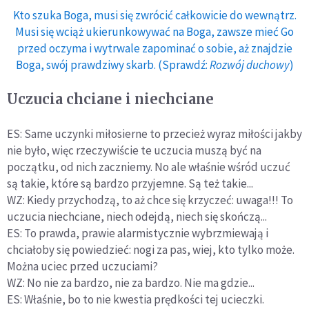
Kto szuka Boga, musi się zwrócić całkowicie do wewnątrz.
Musi się wciąż ukierunkowywać na Boga, zawsze mieć Go
przed oczyma i wytrwale zapominać o sobie, aż znajdzie
Boga, swój prawdziwy skarb. (Sprawdź:
Rozwój duchowy
)
Uczucia chciane i niechciane
ES: Same uczynki miłosierne to przecież wyraz miłości jakby
nie było, więc rzeczywiście te uczucia muszą być na
początku, od nich zaczniemy. No ale właśnie wśród uczuć
są takie, które są bardzo przyjemne. Są też takie...
WZ: Kiedy przychodzą, to aż chce się krzyczeć: uwaga!!! To
uczucia niechciane, niech odejdą, niech się skończą...
ES: To prawda, prawie alarmistycznie wybrzmiewają i
chciałoby się powiedzieć: nogi za pas, wiej, kto tylko może.
Można uciec przed uczuciami?
WZ: No nie za bardzo, nie za bardzo. Nie ma gdzie...
ES: Właśnie, bo to nie kwestia prędkości tej ucieczki.