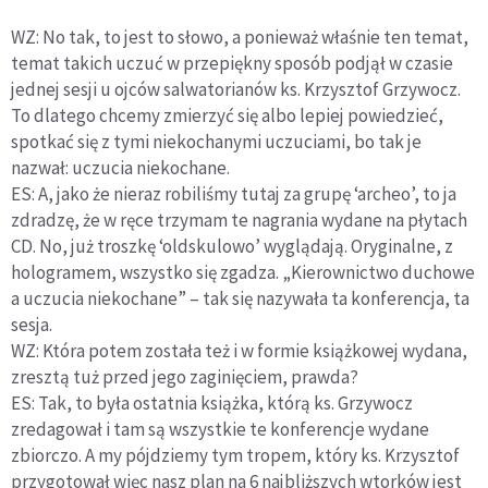
WZ: No tak, to jest to słowo, a ponieważ właśnie ten temat,
temat takich uczuć w przepiękny sposób podjął w czasie
jednej sesji u ojców salwatorianów ks. Krzysztof Grzywocz.
To dlatego chcemy zmierzyć się albo lepiej powiedzieć,
spotkać się z tymi niekochanymi uczuciami, bo tak je
nazwał: uczucia niekochane.
ES: A, jako że nieraz robiliśmy tutaj za grupę ‘archeo’, to ja
zdradzę, że w ręce trzymam te nagrania wydane na płytach
CD. No, już troszkę ‘oldskulowo’ wyglądają. Oryginalne, z
hologramem, wszystko się zgadza. „Kierownictwo duchowe
a uczucia niekochane” – tak się nazywała ta konferencja, ta
sesja.
WZ: Która potem została też i w formie książkowej wydana,
zresztą tuż przed jego zaginięciem, prawda?
ES: Tak, to była ostatnia książka, którą ks. Grzywocz
zredagował i tam są wszystkie te konferencje wydane
zbiorczo. A my pójdziemy tym tropem, który ks. Krzysztof
przygotował więc nasz plan na 6 najbliższych wtorków jest