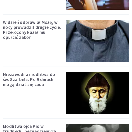
W dzień odprawiał Mszę, w
nocy prowadził drugie życie.
Przełożony kazał mu
opuścić zakon
Niezawodna modlitwa do
św. Szarbela. Po 9 dniach
mogą dziać się cuda
Modlitwa ojca Pio w
trudnych i beznadziejnych