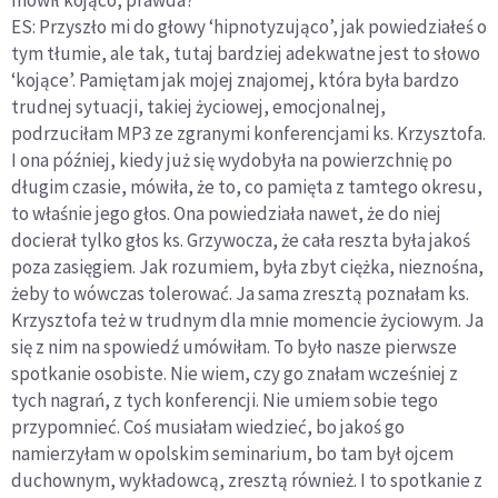
mówił kojąco, prawda?
ES: Przyszło mi do głowy ‘hipnotyzująco’, jak powiedziałeś o
tym tłumie, ale tak, tutaj bardziej adekwatne jest to słowo
‘kojące’. Pamiętam jak mojej znajomej, która była bardzo
trudnej sytuacji, takiej życiowej, emocjonalnej,
podrzuciłam MP3 ze zgranymi konferencjami ks. Krzysztofa.
I ona później, kiedy już się wydobyła na powierzchnię po
długim czasie, mówiła, że to, co pamięta z tamtego okresu,
to właśnie jego głos. Ona powiedziała nawet, że do niej
docierał tylko głos ks. Grzywocza, że cała reszta była jakoś
poza zasięgiem. Jak rozumiem, była zbyt ciężka, nieznośna,
żeby to wówczas tolerować. Ja sama zresztą poznałam ks.
Krzysztofa też w trudnym dla mnie momencie życiowym. Ja
się z nim na spowiedź umówiłam. To było nasze pierwsze
spotkanie osobiste. Nie wiem, czy go znałam wcześniej z
tych nagrań, z tych konferencji. Nie umiem sobie tego
przypomnieć. Coś musiałam wiedzieć, bo jakoś go
namierzyłam w opolskim seminarium, bo tam był ojcem
duchownym, wykładowcą, zresztą również. I to spotkanie z