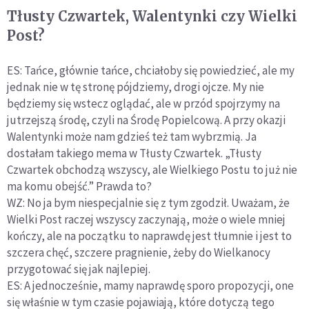
Tłusty Czwartek, Walentynki czy Wielki
Post?
ES: Tańce, głównie tańce, chciałoby się powiedzieć, ale my
jednak nie w tę stronę pójdziemy, drogi ojcze. My nie
będziemy się wstecz oglądać, ale w przód spojrzymy na
jutrzejszą środę, czyli na Środę Popielcową. A przy okazji
Walentynki może nam gdzieś też tam wybrzmią. Ja
dostałam takiego mema w Tłusty Czwartek. „Tłusty
Czwartek obchodzą wszyscy, ale Wielkiego Postu to już nie
ma komu obejść.” Prawda to?
WZ: No ja bym niespecjalnie się z tym zgodził. Uważam, że
Wielki Post raczej wszyscy zaczynają, może o wiele mniej
kończy, ale na początku to naprawdę jest tłumnie i jest to
szczera chęć, szczere pragnienie, żeby do Wielkanocy
przygotować się jak najlepiej.
ES: A jednocześnie, mamy naprawdę sporo propozycji, one
się właśnie w tym czasie pojawiają, które dotyczą tego