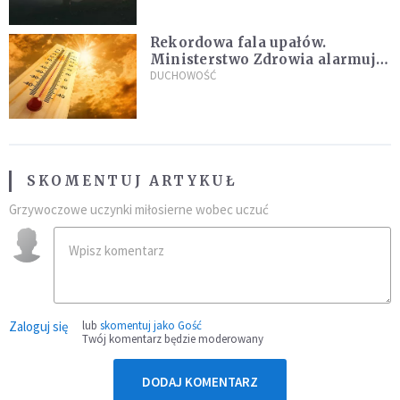
Rekordowa fala upałów.
Ministerstwo Zdrowia alarmuje
po doświadczeniach z czerwca
DUCHOWOŚĆ
SKOMENTUJ ARTYKUŁ
Grzywoczowe uczynki miłosierne wobec uczuć
Zaloguj się
lub
skomentuj jako Gość
Twój komentarz będzie moderowany
DODAJ KOMENTARZ