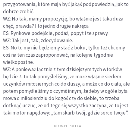
przygotowania, które mają być jakąś podpowiedzią, jak to
dobrze zrobić.
WZ: No tak, mamy propozycję, bo właśnie jest taka duża
chęć, prawda? I to jedno drugie nakręca.
ES: Rynkowe podejście, podaż, popyt i te sprawy.
WZ: Tak jest, tak, zdecydowanie.
ES: No to my nie będziemy stać z boku, tylko też chcemy
coś na ten czas zaproponować, na kolejne tygodnie
wielkopostne.
WZ: A ponieważ łącznie z tym dzisiejszym tych wtorków
będzie 7. To tak pomyśleliśmy, że może właśnie siedem
uczynków miłosiernych co do duszy, a może co do ciała, ale
potem pomyśleliśmy o czymś innym, że żeby w ogóle była
mowa o miłosierdziu do kogoś czy do siebie, to trzeba
dotknąć uczuć, że od tego się wszystko zaczyna, że to jest
taki motor napędowy: „tam skarb twój, gdzie serce twoje”.
DEON.PL POLECA