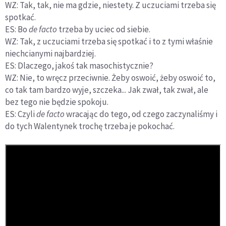
WZ: Tak, tak, nie ma gdzie, niestety. Z uczuciami trzeba się
spotkać.
ES: Bo
de facto
trzeba by uciec od siebie.
WZ: Tak, z uczuciami trzeba się spotkać i to z tymi właśnie
niechcianymi najbardziej.
ES: Dlaczego, jakoś tak masochistycznie?
WZ: Nie, to wręcz przeciwnie. Żeby oswoić, żeby oswoić to,
co tak tam bardzo wyje, szczeka... Jak zwał, tak zwał, ale
bez tego nie będzie spokoju.
ES: Czyli
de facto
wracając do tego, od czego zaczynaliśmy i
do tych Walentynek trochę trzeba je pokochać.