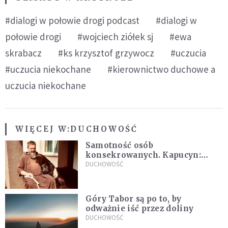
#dialogi w połowie drogi podcast
#dialogi w
połowie drogi
#wojciech ziółek sj
#ewa
skrabacz
#ks krzysztof grzywocz
#uczucia
#uczucia niekochane
#kierownictwo duchowe a
uczucia niekochane
WIĘCEJ W:
DUCHOWOŚĆ
Samotność osób
konsekrowanych. Kapucyn:
Życie w pojedynkę rzadko jest
DUCHOWOŚĆ
sielanką
Góry Tabor są po to, by
odważnie iść przez doliny
DUCHOWOŚĆ