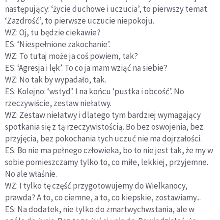
następujący: ‘życie duchowe i uczucia’, to pierwszy temat.
‘Zazdrość’, to pierwsze uczucie niepokoju.
WZ: Oj, tu będzie ciekawie?
ES: ‘Niespełnione zakochanie’.
WZ: To tutaj może ja coś powiem, tak?
ES: ‘Agresja i lęk’. To co ja mam wziąć na siebie?
WZ: No tak by wypadało, tak.
ES: Kolejno: ‘wstyd’. I na końcu ‘pustka i obcość’. No
rzeczywiście, zestaw niełatwy.
WZ: Zestaw niełatwy i dlatego tym bardziej wymagający
spotkania się z tą rzeczywistością. Bo bez oswojenia, bez
przyjęcia, bez pokochania tych uczuć nie ma dojrzałości.
ES: Bo nie ma pełnego człowieka, bo to nie jest tak, że my w
sobie pomieszczamy tylko to, co miłe, lekkiej, przyjemne.
No ale właśnie.
WZ: I tylko tę część przygotowujemy do Wielkanocy,
prawda? A to, co ciemne, a to, co kiepskie, zostawiamy...
ES: Na dodatek, nie tylko do zmartwychwstania, ale w