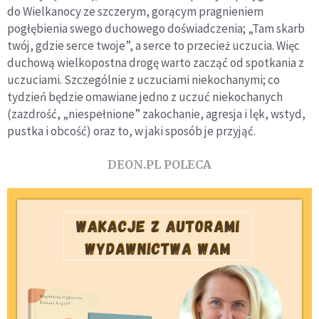
do Wielkanocy ze szczerym, gorącym pragnieniem
pogłębienia swego duchowego doświadczenia; „Tam skarb
twój, gdzie serce twoje”, a serce to przecież uczucia. Więc
duchową wielkopostna drogę warto zacząć od spotkania z
uczuciami. Szczególnie z uczuciami niekochanymi; co
tydzień będzie omawiane jedno z uczuć niekochanych
(zazdrość, „niespełnione” zakochanie, agresja i lęk, wstyd,
pustka i obcość) oraz to, w jaki sposób je przyjąć.
DEON.PL POLECA