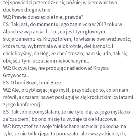
tej spowiedzi przerodziło się później w kierownictwo
duchowe długoletnie.
WZ: Prawie dziesięcioletnie, prawda?
ES: Tak jest, do momentu jego zaginięcia w 2017 roku w
Alpach szwajcarskich. I to, co jest tym głównym
skojarzeniem z ks. Krzysztofem, to właśnie owa wrażliwość,
która tutaj wybrzmiała wielokrotnie, delikatność. I
chcielibyśmy, da Bóg, że choć troszkę nam się uda, tak się
obejść z tymi uczuciami niekochanymi...
WZ: Oczywiście, nie próbując naśladować Krzysia
Grzywocza...
ES: O broń Boże, broń Boże.
WZ: Ale, przybliżając jego myśl, przybliżając to, co on nam
mówił, a czasami nawet posługując się króciutkimi cytatami
z jego konferencji.
ES: Tak sobie pomyślałam, że nie tyle idąc za jego myślą co
za ‘czuciem’, bo ono mi się tu wydaje takie kluczowe.
WZ: Krzysztof te swoje ‘niekochane uczucia’ pokochał na
tyle, że nie tylko jego to poruszało, ale i wszystkich tych,