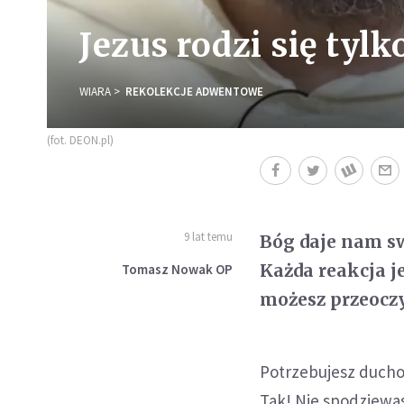
Jezus rodzi się tylk
WIARA
REKOLEKCJE ADWENTOWE
(fot. DEON.pl)
9 lat temu
Bóg daje nam swo
Każda reakcja j
Tomasz Nowak OP
możesz przeocz
Potrzebujesz ducho
Tak! Nie spodziewasz 