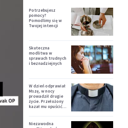
Potrzebujesz
pomocy?
Pomodlimy się w
Twojej intencji
Skuteczna
modlitwa w
sprawach trudnych
i beznadziejnych
W dzień odprawiał
Mszę, w nocy
prowadził drugie
życie. Przełożony
kazał mu opuścić
zakon
Niezawodna