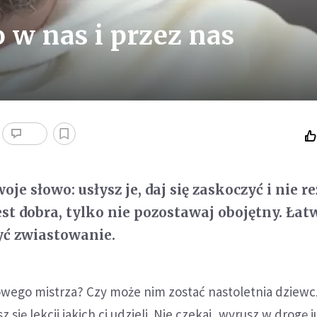
o w nas i przez nas
je słowo: usłysz je, daj się zaskoczyć i nie r
est dobra, tylko nie pozostawaj obojętny. Łat
yć zwiastowanie.
wego mistrza? Czy może nim zostać nastoletnia dziew
się lekcji jakich ci udzieli. Nie czekaj, wyrusz w drogę ju