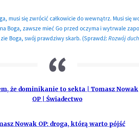
ga, musi się zwrócić całkowicie do wewnątrz. Musi się w
a Boga, zawsze mieć Go przed oczyma i wytrwale zap
dzie Boga, swój prawdziwy skarb. (Sprawdź:
Rozwój duc
m, że dominikanie to sekta | Tomasz Nowak
OP | Świadectwo
asz Nowak OP: droga, którą warto pójść