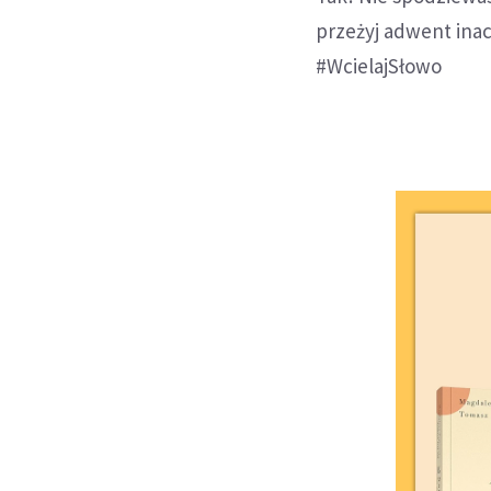
przeżyj adwent ina
#WcielajSłowo