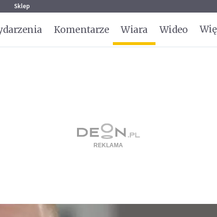
g
Sklep
Wię
darzenia
Komentarze
Wiara
Wideo