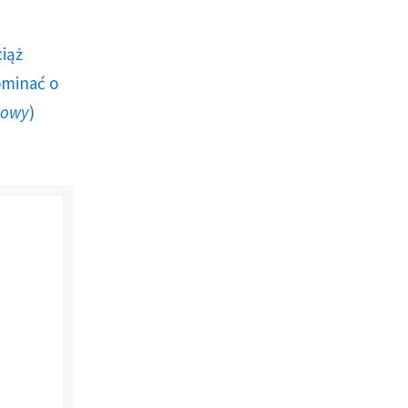
ciąż
ominać o
howy
)