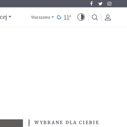
11
°
cej
Warszawa
WYBRANE DLA CIEBIE