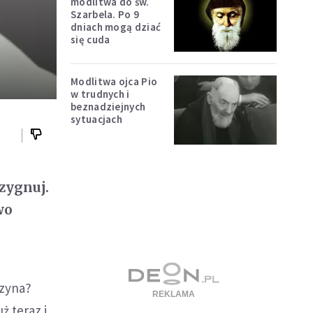
modlitwa do św.
Szarbela. Po 9
dniach mogą dziać
się cuda
Modlitwa ojca Pio
w trudnych i
beznadziejnych
sytuacjach
ezygnuj.
wo
czyna?
ż teraz i