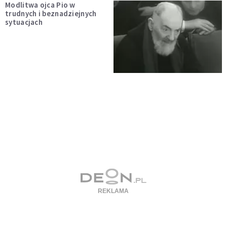
Modlitwa ojca Pio w
trudnych i beznadziejnych
sytuacjach