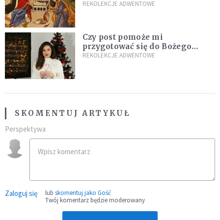
zapowiedź Mesjasza w Piśmie
REKOLEKCJE ADWENTOWE
Świętym
Czy post pomoże mi
przygotować się do Bożego
Narodzenia? Jezuita: to zależy
REKOLEKCJE ADWENTOWE
SKOMENTUJ ARTYKUŁ
Perspektywa
Zaloguj się
lub
skomentuj jako Gość
Twój komentarz będzie moderowany