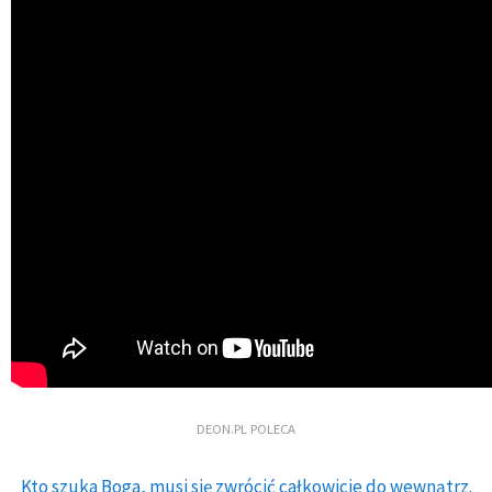
DEON.PL POLECA
Kto szuka Boga, musi się zwrócić całkowicie do wewnątrz.