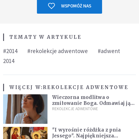
WSPOMÓŻ NAS
TEMATY W ARTYKULE
#2014
#rekolekcje adwentowe
#adwent
2014
WIĘCEJ W:
REKOLEKCJE ADWENTOWE
Wieczorna modlitwa o
zmiłowanie Boga. Odmawiaj ją,
gdy jest ci w życiu źle
REKOLEKCJE ADWENTOWE
"I wyrośnie różdżka z pnia
Jessego". Najpiękniejsza