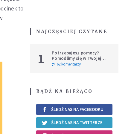
odcinek to
 w
NAJCZĘŚCIEJ CZYTANE
Potrzebujesz pomocy?
1
Pomodlimy się w Twojej
intencji
62 komentarzy
BĄDŹ NA BIEŻĄCO
ŚLEDŹ NAS NA FACEBOOKU
ŚLEDŹ NAS NA TWITTERZE