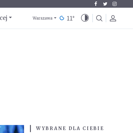
11
°
cej
Warszawa
WYBRANE DLA CIEBIE