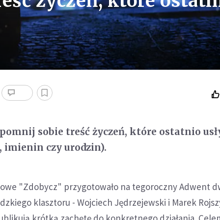
eść życzeń, które ostatn
pomnij sobie treść życzeń, które ostatnio usł
, imienin czy urodzin).
etowe "Zdobycz" przygotowało na tegoroczny Adwent 
zkiego klasztoru - Wojciech Jędrzejewski i Marek Rojsz
ublikują krótką zachętę do konkretnego działania. Cele