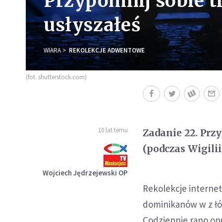
Przypomnij sobie tr
usłyszałeś
WIARA
REKOLEKCJE ADWENTOWE
(fot. shutterstock.com)
10 lat temu
Zadanie 22. Przy
(podczas Wigilii
Wojciech Jędrzejewski OP
Rekolekcje intern
dominikanów w z łód
Codziennie rano op