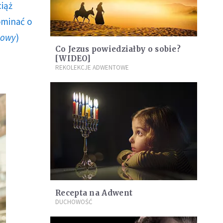
ciąż
ominać o
howy
)
Co Jezus powiedziałby o sobie?
[WIDEO]
REKOLEKCJE ADWENTOWE
Recepta na Adwent
DUCHOWOŚĆ