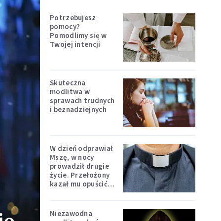
Potrzebujesz
pomocy?
Pomodlimy się w
Twojej intencji
Skuteczna
modlitwa w
sprawach trudnych
i beznadziejnych
W dzień odprawiał
Mszę, w nocy
prowadził drugie
życie. Przełożony
kazał mu opuścić
zakon
Niezawodna