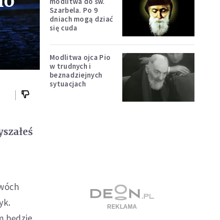
io
modlitwa do św.
Szarbela. Po 9
dniach mogą dziać
się cuda
Modlitwa ojca Pio
w trudnych i
beznadziejnych
sytuacjach
yszałeś
dwóch
yk.
m będzie