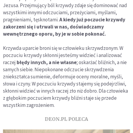
Jezusa. Przejmujący ból krzywdy zdaje się dominować nad
wszystkimi innymi odczuciami, przeżyciami, myślami,
pragnieniami, tęsknotami.
A kiedy już poczucie krzywdy
zakorzeni się i utrwali w nas, doświadczamy
wewnętrznego oporu, by je w sobie pokonać.
Krzywda uparcie broni się w człowieku skrzywdzonym. W
poczuciu krzywdy skłonni jesteśmy widzieć i analizować
raczej
błędy innych, a nie własne
; oskarżać bliźnich, a nie
samych siebie. Niepokonane odczucie skrzywdzenia
zniekształca sumienie, deformuje oceny moralne, myśli,
słowa i czyny. W poczuciu krzywdy stajemy się podejrzliwi,
skłonni widzieć w innych raczej zło niż dobro. Dla człowieka
z głębokim poczuciem krzywdy bliźni staje się przede
wszystkim zagrożeniem.
DEON.PL POLECA