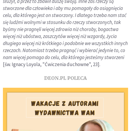
służył, a przez to zbawił duszę swoją. Inne zaś rzeczy są
stworzone dla człowieka i aby mu pomagały do osiągnięcia
celu, dla którego jest on stworzony. I dlatego trzeba nam stać
się ludźmi wolnymi w stosunku do rzeczy stworzonych, tak
byśmy nie pragnęli więcej zdrowia niż choroby, bogactwa
więcej niż ubóstwa, zaszczytów więcej niż wzgardy, życia
długiego więcej niż krótkiego i podobnie we wszystkich innych
rzeczach. Natomiast trzeba pragnąć i wybierać jedynie to, co
nam więcej pomaga do celu, dla którego jesteśmy stworzeni
[św. Ignacy Loyola, "Ćwiczenia duchowne", 23].
DEON.PL POLECA