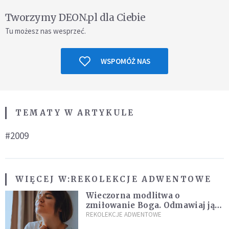
Tworzymy DEON.pl dla Ciebie
Tu możesz nas wesprzeć.
WSPOMÓŻ NAS
TEMATY W ARTYKULE
#2009
WIĘCEJ W:
REKOLEKCJE ADWENTOWE
Wieczorna modlitwa o
zmiłowanie Boga. Odmawiaj ją,
gdy jest ci w życiu źle
REKOLEKCJE ADWENTOWE