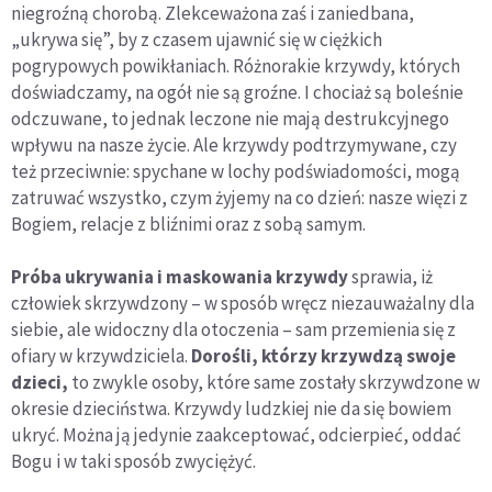
niegroźną chorobą. Zlekceważona zaś i zaniedbana,
„ukrywa się”, by z czasem ujawnić się w ciężkich
pogrypowych powikłaniach. Różnorakie krzywdy, których
doświadczamy, na ogół nie są groźne. I chociaż są boleśnie
odczuwane, to jednak leczone nie mają destrukcyjnego
wpływu na nasze życie. Ale krzywdy podtrzymywane, czy
też przeciwnie: spychane w lochy podświadomości, mogą
zatruwać wszystko, czym żyjemy na co dzień: nasze więzi z
Bogiem, relacje z bliźnimi oraz z sobą samym.
Próba ukrywania i maskowania krzywdy
sprawia, iż
człowiek skrzywdzony – w sposób wręcz niezauważalny dla
siebie, ale widoczny dla otoczenia – sam przemienia się z
ofiary w krzywdziciela.
Dorośli, którzy krzywdzą swoje
dzieci,
to zwykle osoby, które same zostały skrzywdzone w
okresie dzieciństwa. Krzywdy ludzkiej nie da się bowiem
ukryć. Można ją jedynie zaakceptować, odcierpieć, oddać
Bogu i w taki sposób zwyciężyć.