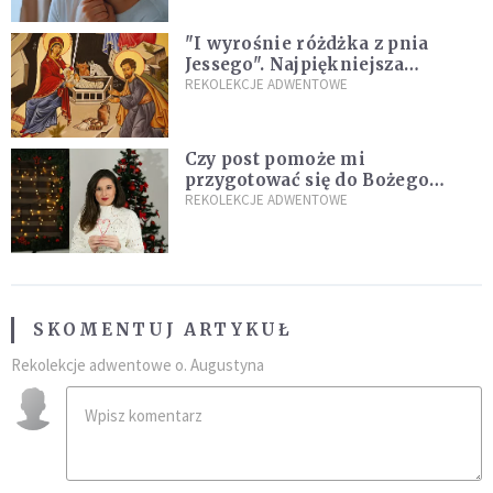
"I wyrośnie różdżka z pnia
Jessego". Najpiękniejsza
zapowiedź Mesjasza w Piśmie
REKOLEKCJE ADWENTOWE
Świętym
Czy post pomoże mi
przygotować się do Bożego
Narodzenia? Jezuita: to zależy
REKOLEKCJE ADWENTOWE
SKOMENTUJ ARTYKUŁ
Rekolekcje adwentowe o. Augustyna