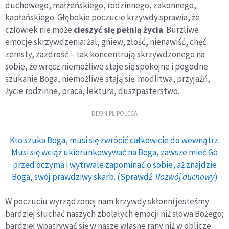
duchowego, małżeńskiego, rodzinnego, zakonnego,
kapłańskiego. Głębokie poczucie krzywdy sprawia, że
człowiek nie może
cieszyć się pełnią życia
. Burzliwe
emocje skrzywdzenia: żal, gniew, złość, nienawiść, chęć
zemsty, zazdrość – tak koncentrują skrzywdzonego na
sobie, że wręcz niemożliwe staje się spokojne i pogodne
szukanie Boga, niemożliwe stają się: modlitwa, przyjaźń,
życie rodzinne, praca, lektura, duszpasterstwo.
DEON.PL POLECA
Kto szuka Boga, musi się zwrócić całkowicie do wewnątrz.
Musi się wciąż ukierunkowywać na Boga, zawsze mieć Go
przed oczyma i wytrwale zapominać o sobie, aż znajdzie
Boga, swój prawdziwy skarb. (Sprawdź:
Rozwój duchowy
)
W poczuciu wyrządzonej nam krzywdy skłonni jesteśmy
bardziej słuchać naszych zbolałych emocji niż słowa Bożego;
bardziej wpatrywać się w nasze własne rany niż w oblicze