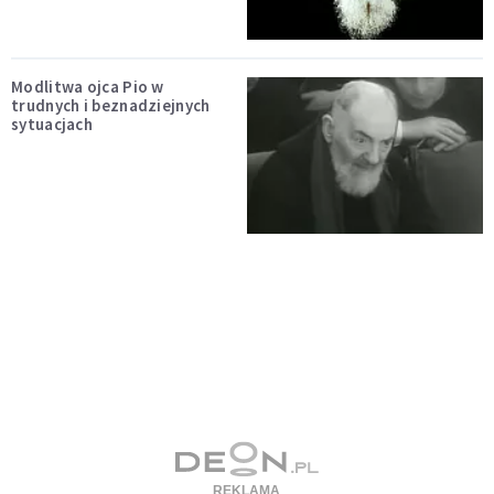
Modlitwa ojca Pio w
trudnych i beznadziejnych
sytuacjach