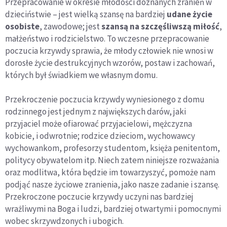
Przepracowanie w okresie młodości doznanych zranień w
dzieciństwie – jest wielką szansę na bardziej
udane życie
osobiste
, zawodowe; jest
szansą na szczęśliwszą miłość
,
małżeństwo i rodzicielstwo. To wczesne przepracowanie
poczucia krzywdy sprawia, że młody człowiek nie wnosi w
dorosłe życie destrukcyjnych wzorów, postaw i zachowań,
których był świadkiem we własnym domu.
Przekroczenie poczucia krzywdy wyniesionego z domu
rodzinnego jest jednym z największych darów, jaki
przyjaciel może ofiarować przyjacielowi, mężczyzna
kobicie, i odwrotnie; rodzice dzieciom, wychowawcy
wychowankom, profesorzy studentom, księża penitentom,
politycy obywatelom itp. Niech zatem niniejsze rozważania
oraz modlitwa, która będzie im towarzyszyć, pomoże nam
podjąć nasze życiowe zranienia, jako nasze zadanie i szansę.
Przekroczone poczucie krzywdy uczyni nas bardziej
wrażliwymi na Boga i ludzi, bardziej otwartymi i pomocnymi
wobec skrzywdzonych i ubogich.