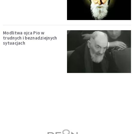
Modlitwa ojca Pio w
trudnych i beznadziejnych
sytuacjach