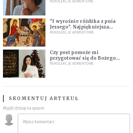
gdy jest ci w życiu źle
REKOLEKCJE ADWENTOWE
"I wyrośnie różdżka z pnia
Jessego". Najpiękniejsza
zapowiedź Mesjasza w Piśmie
REKOLEKCJE ADWENTOWE
Świętym
Czy post pomoże mi
przygotować się do Bożego
Narodzenia? Jezuita: to zależy
REKOLEKCJE ADWENTOWE
SKOMENTUJ ARTYKUŁ
Wyjdź dzisiaj na spacer