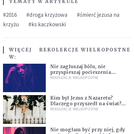
TEMATY W ARTYKULE
#2016
#droga krzyżowa
#śmierć jezusa na
krzyżu
#ks kaczkowski
WIĘCEJ
REKOLEKCJE WIELKOPOSTNE
W:
Nie zagłuszaj bólu, nie
przyspieszaj pocieszenia.
Przyjmij ciszę zamiast rzucać się
REKOLEKCJE WIELKOPOSTNE
w działanie [Siedem Boleści]
Kim był Jezus z Nazaretu?
Dlaczego przyszedł na świat?
I dlaczego umarł?
REKOLEKCJE WIELKOPOSTNE
Nie mogłam być przy niej, gdy