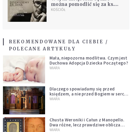
można pomodlić się za ks.
Kaczkowskiego
KOŚCIÓŁ
REKOMENDOWANE DLA CIEBIE /
POLECANE ARTYKUŁY
Mała, niepozorna modlitwa. Czym jest
Duchowa Adopcja Dziecka Poczętego?
WIARA
Dlaczego spowiadamy się przed
księdzem, a nie przed Bogiem w sercu?
Dariusz Piórkowski SJ odpowiada
WIARA
Chusta Weroniki i Całun z Manopello.
Dwa różne, lecz prawdziwe oblicza
Chrystusa
WIARA