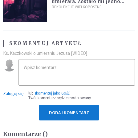
umierała. Zostało mi jedno
wspomnienie [Siedem Boleści]
REKOLEKCJE WIELKOPOSTNE
SKOMENTUJ ARTYKUŁ
Ks. Kaczkowski o umieraniu Jezusa [WIDEO]
Zaloguj się
lub
skomentuj jako Gość
Twój komentarz będzie moderowany
DODAJ KOMENTARZ
Komentarze (
)