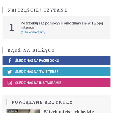
NAJCZĘŚCIEJ CZYTANE
1
Potrzebujesz pomocy? Pomodlimy się w Twojej
intencji
62 komentarzy
BĄDŹ NA BIEŻĄCO
ŚLEDŹ NAS NA FACEBOOKU
ŚLEDŹ NAS NA TWITTERZE
ŚLEDŹ NAS NA INSTAGRAMIE
POWIĄZANE ARTYKUŁY
W tych miejscach będzie