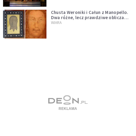
Chusta Weroniki i Całun z Manopello.
Dwa różne, lecz prawdziwe oblicza
Chrystusa
WIARA