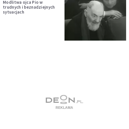
Modlitwa ojca Pio w
trudnych i beznadziejnych
sytuacjach