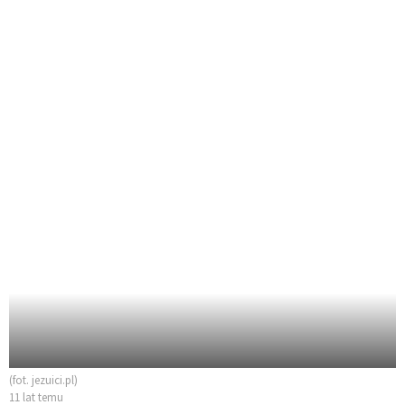
(fot. jezuici.pl)
11 lat temu