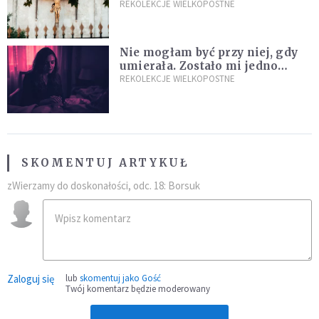
I dlaczego umarł?
REKOLEKCJE WIELKOPOSTNE
Nie mogłam być przy niej, gdy
umierała. Zostało mi jedno
wspomnienie [Siedem Boleści]
REKOLEKCJE WIELKOPOSTNE
SKOMENTUJ ARTYKUŁ
zWierzamy do doskonałości, odc. 18: Borsuk
Zaloguj się
lub
skomentuj jako Gość
Twój komentarz będzie moderowany