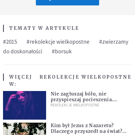
TEMATY W ARTYKULE
#2015
#rekolekcje wielkopostne
#zwierzamy
do doskonałości
#borsuk
WIĘCEJ
REKOLEKCJE WIELKOPOSTNE
W:
Nie zagłuszaj bólu, nie
przyspieszaj pocieszenia.
Przyjmij ciszę zamiast rzucać się
REKOLEKCJE WIELKOPOSTNE
w działanie [Siedem Boleści]
Kim był Jezus z Nazaretu?
Dlaczego przyszedł na świat?