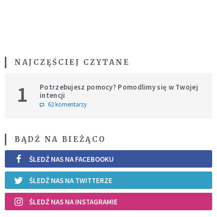
NAJCZĘŚCIEJ CZYTANE
1
Potrzebujesz pomocy? Pomodlimy się w Twojej
intencji
62 komentarzy
BĄDŹ NA BIEŻĄCO
ŚLEDŹ NAS NA FACEBOOKU
ŚLEDŹ NAS NA TWITTERZE
ŚLEDŹ NAS NA INSTAGRAMIE