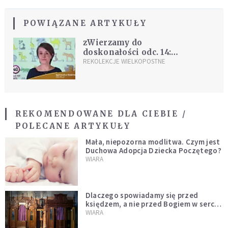
POWIĄZANE ARTYKUŁY
zWierzamy do
doskonałości odc. 14:
Delfin
REKOLEKCJE WIELKOPOSTNE
REKOMENDOWANE DLA CIEBIE /
POLECANE ARTYKUŁY
Mała, niepozorna modlitwa. Czym jest
Duchowa Adopcja Dziecka Poczętego?
WIARA
Dlaczego spowiadamy się przed
księdzem, a nie przed Bogiem w sercu?
Dariusz Piórkowski SJ odpowiada
WIARA