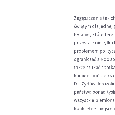
Zagęszczenie takich
świętym dla jednej 
Pytanie, które tere
pozostaje nie tylko
problemem politycz
ograniczać się do zo
także szukać spotk
kamieniami” Jerozo
Dla Żydów Jerozolim
państwa ponad tysi
wszystkie plemiona
konkretne miejsce n