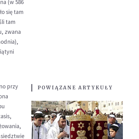
ona (w 586
ło się tam
li tam
ru, zwana
hodnia),
iątyni
no przy
POWIĄZANE ARTYKUŁY
zona
bu
asis,
yżowania,
ąsiedztwie