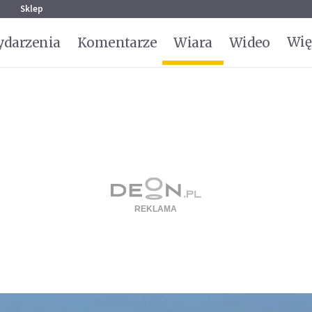
g
Sklep
Wię
darzenia
Komentarze
Wiara
Wideo