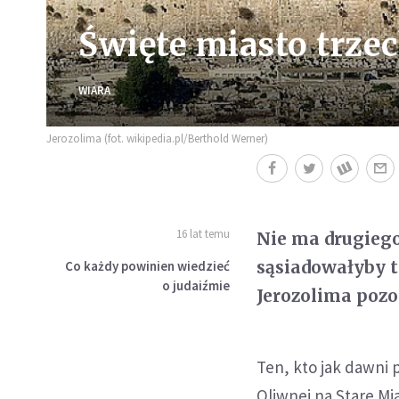
Święte miasto trzec
WIARA
Jerozolima (fot. wikipedia.pl/Berthold Werner)
16 lat temu
Nie ma drugiego 
sąsiadowałyby t
Co każdy powinien wiedzieć
o judaiźmie
Jerozolima pozo
Ten, kto jak dawni 
Oliwnej na Stare Mi