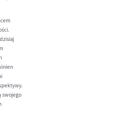
jscem
ści.
dzisiaj
ym
n
winien
i
rspektywy.
cą swojego
m