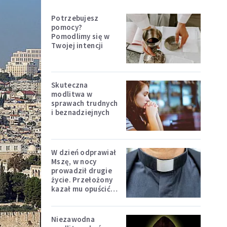
Potrzebujesz
pomocy?
Pomodlimy się w
Twojej intencji
Skuteczna
modlitwa w
sprawach trudnych
i beznadziejnych
W dzień odprawiał
Mszę, w nocy
prowadził drugie
życie. Przełożony
kazał mu opuścić
zakon
Niezawodna