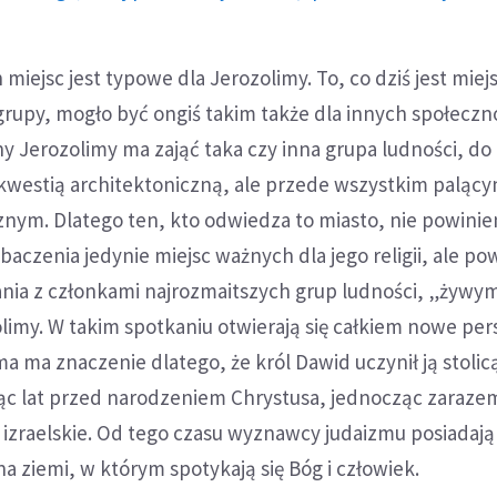
 miejsc jest typowe dla Jerozolimy. To, co dziś jest mie
grupy, mogło być ongiś takim także dla innych społeczno
ny Jerozolimy ma zająć taka czy inna grupa ludności, do 
 kwestią architektoniczną, ale przede wszystkim paląc
nym. Dlatego ten, kto odwiedza to miasto, nie powinie
baczenia jedynie miejsc ważnych dla jego religii, ale po
ania z członkami najrozmaitszych grup ludności, „żywym
limy. W takim spotkaniu otwierają się całkiem nowe pe
a ma znaczenie dlatego, że król Dawid uczynił ją stoli
ąc lat przed narodzeniem Chrystusa, jednocząc zaraze
 izraelskie. Od tego czasu wyznawcy judaizmu posiadają
a ziemi, w którym spotykają się Bóg i człowiek.