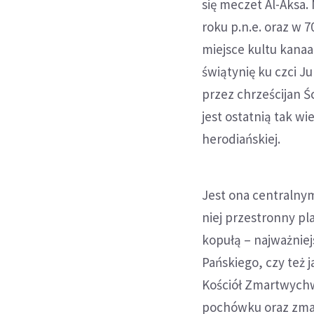
się meczet Al-Aksa.
roku p.n.e. oraz w 
miejsce kultu kana
świątynię ku czci J
przez chrześcijan Ś
jest ostatnią tak w
herodiańskiej.
Jest ona centralny
niej przestronny pl
kopułą – najważniej
Pańskiego, czy też 
Kościół Zmartwychw
pochówku oraz zmar