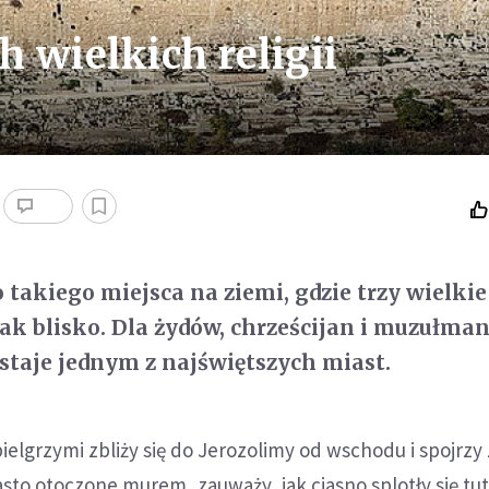
h wielkich religii
takiego miejsca na ziemi, gdzie trzy wielkie 
ak blisko. Dla żydów, chrześcijan i muzułma
staje jednym z najświętszych miast.
pielgrzymi zbliży się do Jerozolimy od wschodu i spojrzy
asto otoczone murem, zauważy, jak ciasno splotły się tut