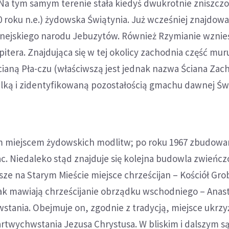
 Na tym samym terenie stała kiedyś dwukrotnie zniszcz
70 roku n.e.) żydowska Świątynia. Już wcześniej znajdowa
anejskiego narodu Jebuzytów. Również Rzymianie wznieś
upitera. Znajdująca się w tej okolicy zachodnia część mu
cianą Pła-czu (właściwszą jest jednak nazwa Ściana Zac
ielką i zidentyfikowaną pozostałością gmachu dawnej Św
m miejscem żydowskich modlitw; po roku 1967 zbudowa
ac. Niedaleko stąd znajduje się kolejna budowla zwieńc
sze na Starym Mieście miejsce chrześcijan – Kościół Gro
jak mawiają chrześcijanie obrządku wschodniego – Anast
stania. Obejmuje on, zgodnie z tradycją, miejsce ukrz
twychwstania Jezusa Chrystusa. W bliskim i dalszym s