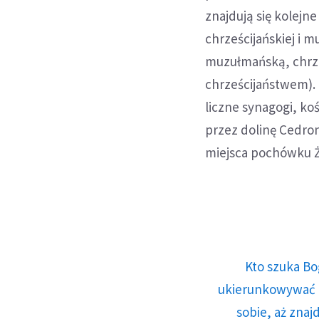
znajdują się kolejn
chrześcijańskiej i 
muzułmańską, chrze
chrześcijaństwem). 
liczne synagogi, koś
przez dolinę Cedron
miejsca pochówku 
Kto szuka Bo
ukierunkowywać n
sobie, aż znaj