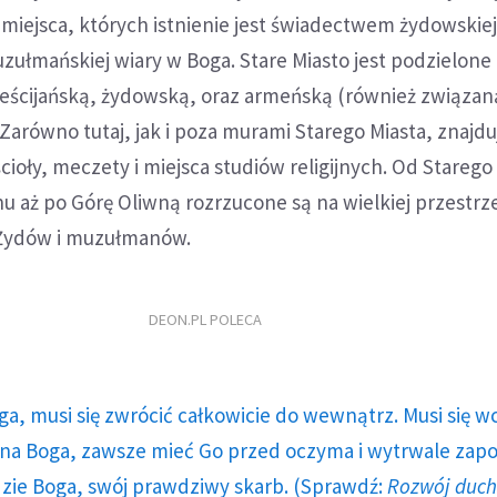
e miejsca, których istnienie jest świadectwem żydowskiej
muzułmańskiej wiary w Boga. Stare Miasto jest podzielone
ścijańską, żydowską, oraz armeńską (również związan
Zarówno tutaj, jak i poza murami Starego Miasta, znajduj
cioły, meczety i miejsca studiów religijnych. Od Starego
u aż po Górę Oliwną rozrzucone są na wielkiej przestrz
Żydów i muzułmanów.
DEON.PL POLECA
ga, musi się zwrócić całkowicie do wewnątrz. Musi się w
a Boga, zawsze mieć Go przed oczyma i wytrwale zap
dzie Boga, swój prawdziwy skarb. (Sprawdź:
Rozwój duc