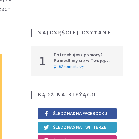
rzech
NAJCZĘŚCIEJ CZYTANE
Potrzebujesz pomocy?
1
Pomodlimy się w Twojej
intencji
62 komentarzy
BĄDŹ NA BIEŻĄCO
ŚLEDŹ NAS NA FACEBOOKU
ŚLEDŹ NAS NA TWITTERZE