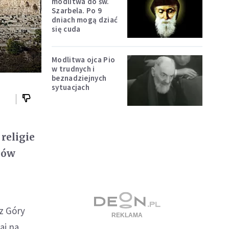
modlitwa do św.
Szarbela. Po 9
dniach mogą dziać
się cuda
Modlitwa ojca Pio
w trudnych i
beznadziejnych
sytuacjach
religie
nów
 z Góry
aj na