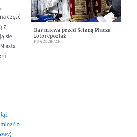
,
 na część
ą z
Bar micwa przed Ścianą Płaczu -
ą się
fotoreportaż
PO GODZINACH
 Miasta
eni
ciąż
ominać o
howy
)