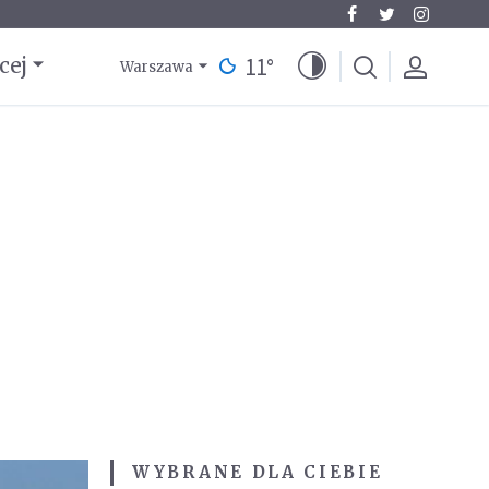
11
°
cej
Warszawa
WYBRANE DLA CIEBIE