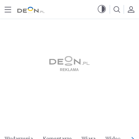
Przejdź do menu głównego
Przejdź do treści
Wydarzenia
Komentarze
Wiara
Wideo
Po 