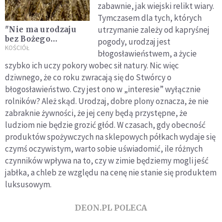
zabawnie, jak wiejski relikt wiary.
Tymczasem dla tych, których
utrzymanie zależy od kapryśnej
"Nie ma urodzaju
bez Bożego
pogody, urodzaj jest
błogosławieństwa"
KOŚCIÓŁ
błogosławieństwem, a życie
szybko ich uczy pokory wobec sił natury. Nic więc
dziwnego, że co roku zwracają się do Stwórcy o
błogosławieństwo. Czy jest ono w „interesie” wyłącznie
rolników? Ależ skąd. Urodzaj, dobre plony oznacza, że nie
zabraknie żywności, że jej ceny będą przystępne, że
ludziom nie będzie grozić głód. W czasach, gdy obecność
produktów spożywczych na sklepowych półkach wydaje się
czymś oczywistym, warto sobie uświadomić, ile różnych
czynników wpływa na to, czy w zimie będziemy mogli jeść
jabłka, a chleb ze względu na cenę nie stanie się produktem
luksusowym.
DEON.PL POLECA