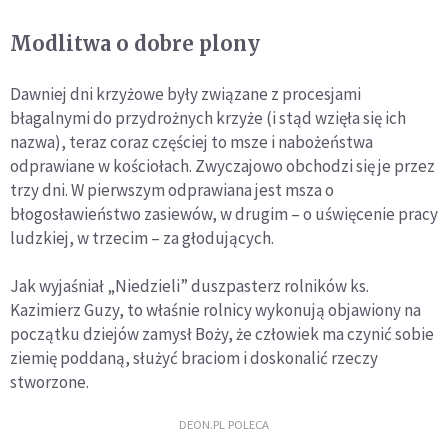
Modlitwa o dobre plony
Dawniej dni krzyżowe były związane z procesjami
błagalnymi do przydrożnych krzyże (i stąd wzięła się ich
nazwa), teraz coraz częściej to msze i nabożeństwa
odprawiane w kościołach. Zwyczajowo obchodzi się je przez
trzy dni. W pierwszym odprawiana jest msza o
błogosławieństwo zasiewów, w drugim – o uświęcenie pracy
ludzkiej, w trzecim – za głodujących.
Jak wyjaśniał „Niedzieli” duszpasterz rolników ks.
Kazimierz Guzy, to właśnie rolnicy wykonują objawiony na
początku dziejów zamysł Boży, że człowiek ma czynić sobie
ziemię poddaną, służyć braciom i doskonalić rzeczy
stworzone.
DEON.PL POLECA