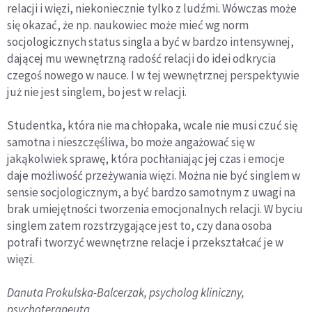
relacji i więzi, niekoniecznie tylko z ludźmi. Wówczas może
się okazać, że np. naukowiec może mieć wg norm
socjologicznych status singla a być w bardzo intensywnej,
dającej mu wewnętrzną radość relacji do idei odkrycia
czegoś nowego w nauce. I w tej wewnętrznej perspektywie
już nie jest singlem, bo jest w relacji.
Studentka, która nie ma chłopaka, wcale nie musi czuć się
samotna i nieszczęśliwa, bo może angażować się w
jakąkolwiek sprawę, która pochłaniając jej czas i emocje
daje możliwość przeżywania więzi. Można nie być singlem w
sensie socjologicznym, a być bardzo samotnym z uwagi na
brak umiejętności tworzenia emocjonalnych relacji. W byciu
singlem zatem rozstrzygające jest to, czy dana osoba
potrafi tworzyć wewnętrzne relacje i przekształcać je w
więzi.
Danuta Prokulska-Balcerzak, psycholog kliniczny,
psychoterapeuta