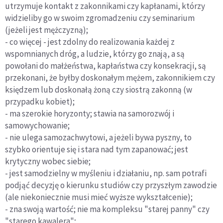
utrzymuje kontakt z zakonnikami czy kapłanami, którzy
widzieliby go w swoim zgromadzeniu czy seminarium
(jeżeli jest mężczyzną);
- co więcej - jest zdolny do realizowania każdej z
wspomnianych dróg, a ludzie, którzy go znają, a są
powołani do małżeństwa, kapłaństwa czy konsekracji, są
przekonani, że byłby doskonałym mężem, zakonnikiem czy
księdzem lub doskonałą żoną czy siostrą zakonną (w
przypadku kobiet);
- ma szerokie horyzonty; stawia na samorozwój i
samowychowanie;
- nie ulega samozachwytowi, a jeżeli bywa pyszny, to
szybko orientuje się i stara nad tym zapanować; jest
krytyczny wobec siebie;
- jest samodzielny w myśleniu i działaniu, np. sam potrafi
podjąć decyzję o kierunku studiów czy przyszłym zawodzie
(ale niekoniecznie musi mieć wyższe wykształcenie);
- zna swoją wartość; nie ma kompleksu "starej panny" czy
"starego kawalera";