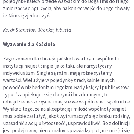
pojedynkę należy przede wszystkim do Boga i ma do Niego
zmierzać w ciągu życia, aby na koniec wejść do Jego chwały
i z Nim się zjednoczyć.
Ks. dr Stanisław Wronka, biblista
Wyzwanie dla Kościoła
Zagrożeniem dla chrześcijańskich wartości, wspólnot i
instytucji nie jest singiel jako taki, ale narcystyczny
indywidualizm. Single są różni, mają różne systemy
wartości. Wielu żyje w pojedynkę z radykalnie innych
powodów niż hedonizm i egoizm. Rady księży i publicystów
typu: "zaopiekujcie się chorymi i bezdomnymi, to
odnajdziecie szczęście i miejsce we wspólnocie" są okrutne.
Wynika z tego, że na akceptację i miłość wspólnoty singiel
musi sobie zasłużyć, jakoś wytłumaczyć się z braku rodziny,
uzasadnić swoją użyteczność, usprawiedliwić. Bo z definicji
jest podejrzany, nienormalny, sprawia kłopot, nie mieści się