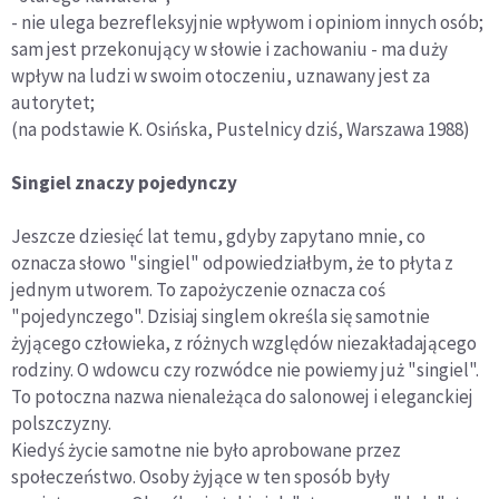
- nie ulega bezrefleksyjnie wpływom i opiniom innych osób;
sam jest przekonujący w słowie i zachowaniu - ma duży
wpływ na ludzi w swoim otoczeniu, uznawany jest za
autorytet;
(na podstawie K. Osińska, Pustelnicy dziś, Warszawa 1988)
Singiel znaczy pojedynczy
Jeszcze dziesięć lat temu, gdyby zapytano mnie, co
oznacza słowo "singiel" odpowiedziałbym, że to płyta z
jednym utworem. To zapożyczenie oznacza coś
"pojedynczego". Dzisiaj singlem określa się samotnie
żyjącego człowieka, z różnych względów niezakładającego
rodziny. O wdowcu czy rozwódce nie powiemy już "singiel".
To potoczna nazwa nienależąca do salonowej i eleganckiej
polszczyzny.
Kiedyś życie samotne nie było aprobowane przez
społeczeństwo. Osoby żyjące w ten sposób były