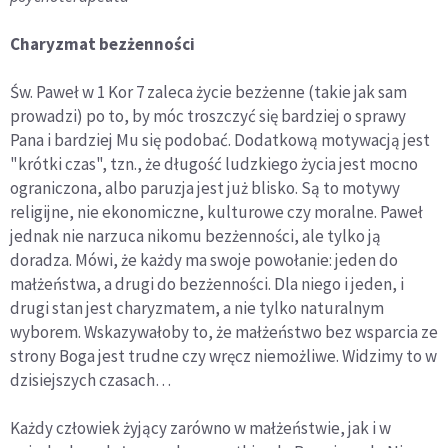
Charyzmat bezżenności
Św. Paweł w 1 Kor 7 zaleca życie bezżenne (takie jak sam
prowadzi) po to, by móc troszczyć się bardziej o sprawy
Pana i bardziej Mu się podobać. Dodatkową motywacją jest
"krótki czas", tzn., że długość ludzkiego życia jest mocno
ograniczona, albo paruzja jest już blisko. Są to motywy
religijne, nie ekonomiczne, kulturowe czy moralne. Paweł
jednak nie narzuca nikomu bezżenności, ale tylko ją
doradza. Mówi, że każdy ma swoje powołanie: jeden do
małżeństwa, a drugi do bezżenności. Dla niego i jeden, i
drugi stan jest charyzmatem, a nie tylko naturalnym
wyborem. Wskazywałoby to, że małżeństwo bez wsparcia ze
strony Boga jest trudne czy wręcz niemożliwe. Widzimy to w
dzisiejszych czasach…
Każdy człowiek żyjący zarówno w małżeństwie, jak i w