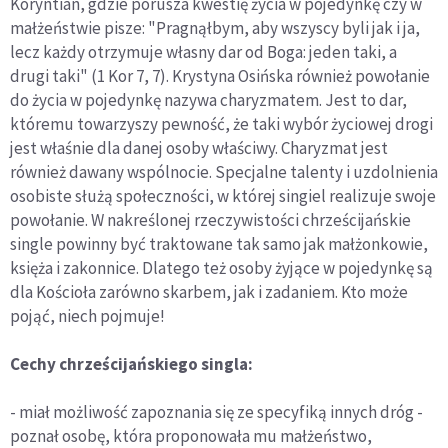
Koryntian, gdzie porusza kwestię życia w pojedynkę czy w
małżeństwie pisze: "Pragnąłbym, aby wszyscy byli jak i ja,
lecz każdy otrzymuje własny dar od Boga: jeden taki, a
drugi taki" (1 Kor 7, 7). Krystyna Osińska również powołanie
do życia w pojedynkę nazywa charyzmatem. Jest to dar,
któremu towarzyszy pewność, że taki wybór życiowej drogi
jest właśnie dla danej osoby właściwy. Charyzmat jest
również dawany wspólnocie. Specjalne talenty i uzdolnienia
osobiste służą społeczności, w której singiel realizuje swoje
powołanie. W nakreślonej rzeczywistości chrześcijańskie
single powinny być traktowane tak samo jak małżonkowie,
księża i zakonnice. Dlatego też osoby żyjące w pojedynkę są
dla Kościoła zarówno skarbem, jak i zadaniem. Kto może
pojąć, niech pojmuje!
Cechy chrześcijańskiego singla:
- miał możliwość zapoznania się ze specyfiką innych dróg -
poznał osobę, która proponowała mu małżeństwo,