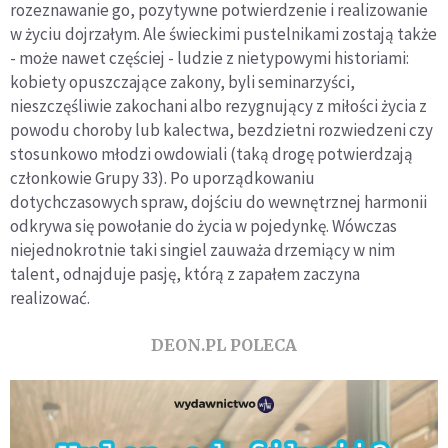
rozeznawanie go, pozytywne potwierdzenie i realizowanie
w życiu dojrzałym. Ale świeckimi pustelnikami zostają także
- może nawet częściej - ludzie z nietypowymi historiami:
kobiety opuszczające zakony, byli seminarzyści,
nieszczęśliwie zakochani albo rezygnujący z miłości życia z
powodu choroby lub kalectwa, bezdzietni rozwiedzeni czy
stosunkowo młodzi owdowiali (taką drogę potwierdzają
członkowie Grupy 33). Po uporządkowaniu
dotychczasowych spraw, dojściu do wewnętrznej harmonii
odkrywa się powołanie do życia w pojedynkę. Wówczas
niejednokrotnie taki singiel zauważa drzemiący w nim
talent, odnajduje pasję, którą z zapałem zaczyna
realizować.
DEON.PL POLECA