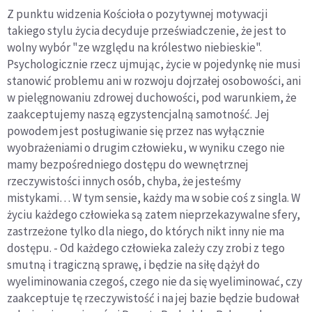
Z punktu widzenia Kościoła o pozytywnej motywacji
takiego stylu życia decyduje przeświadczenie, że jest to
wolny wybór "ze względu na królestwo niebieskie".
Psychologicznie rzecz ujmując, życie w pojedynkę nie musi
stanowić problemu ani w rozwoju dojrzałej osobowości, ani
w pielęgnowaniu zdrowej duchowości, pod warunkiem, że
zaakceptujemy naszą egzystencjalną samotność. Jej
powodem jest posługiwanie się przez nas wyłącznie
wyobrażeniami o drugim człowieku, w wyniku czego nie
mamy bezpośredniego dostępu do wewnętrznej
rzeczywistości innych osób, chyba, że jesteśmy
mistykami… W tym sensie, każdy ma w sobie coś z singla. W
życiu każdego człowieka są zatem nieprzekazywalne sfery,
zastrzeżone tylko dla niego, do których nikt inny nie ma
dostępu. - Od każdego człowieka zależy czy zrobi z tego
smutną i tragiczną sprawę, i będzie na siłę dążył do
wyeliminowania czegoś, czego nie da się wyeliminować, czy
zaakceptuje tę rzeczywistość i na jej bazie będzie budował