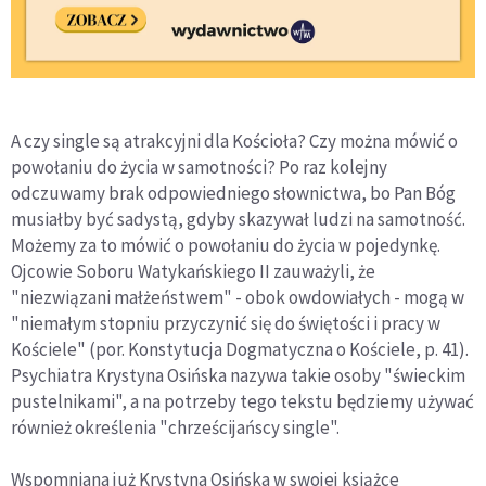
A czy single są atrakcyjni dla Kościoła? Czy można mówić o
powołaniu do życia w samotności? Po raz kolejny
odczuwamy brak odpowiedniego słownictwa, bo Pan Bóg
musiałby być sadystą, gdyby skazywał ludzi na samotność.
Możemy za to mówić o powołaniu do życia w pojedynkę.
Ojcowie Soboru Watykańskiego II zauważyli, że
"niezwiązani małżeństwem" - obok owdowiałych - mogą w
"niemałym stopniu przyczynić się do świętości i pracy w
Kościele" (por. Konstytucja Dogmatyczna o Kościele, p. 41).
Psychiatra Krystyna Osińska nazywa takie osoby "świeckim
pustelnikami", a na potrzeby tego tekstu będziemy używać
również określenia "chrześcijańscy single".
Wspomniana już Krystyna Osińska w swojej książce