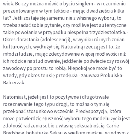
wiek. Bo czy można mówić o byciu singlem - w rozumieniu
prezentowanym w tym tekście - mając dwadzieścia kilka
lat? Jeśli zostaje się samemu nie z własnego wyboru, to
trzeba zadać sobie pytanie, czy możliwe jest autentyczne
takie powołanie w przypadku niespełna trzydziestolatka. -
Okres dorastania (adolescencji), w wyniku różnych zmian
kulturowych, wydłużył się. Naturalną rzeczą jest to, że
młodzi ludzie, mając zdecydowanie więcej możliwości niż
ich rodzice na studiowanie, jeżdżenie po świecie czy rozwój
zawodowy po prostu to robią. Niepokojące może być to
wtedy, gdy okres ten się przedłuża - zauważa Prokulska-
Balcerzak.
Natomiast, jeżeli jest to pozytywne i długotrwałe
rozeznawanie tego typu drogi, to można o tym się
przekonać stosunkowo wcześnie. Predyspozycją, która
może potwierdzić słuszność wyboru tego modelu życia jest
zdolność radzenia sobie z własną seksualnością. Carrie
Bradshaw, bohaterka Seksu w wielkim mieście, w jednym z