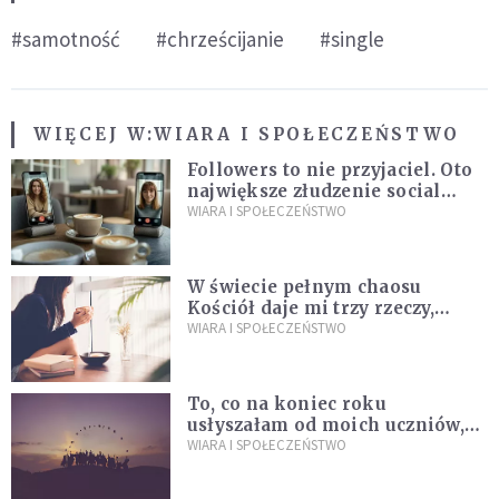
#samotność
#chrześcijanie
#single
WIĘCEJ W:
WIARA I SPOŁECZEŃSTWO
Followers to nie przyjaciel. Oto
największe złudzenie social
mediów
WIARA I SPOŁECZEŃSTWO
W świecie pełnym chaosu
Kościół daje mi trzy rzeczy,
których wszystkim dziś bardzo
WIARA I SPOŁECZEŃSTWO
brakuje
To, co na koniec roku
usłyszałam od moich uczniów,
idealnie tłumaczy nową
WIARA I SPOŁECZEŃSTWO
encyklikę Leona XIV