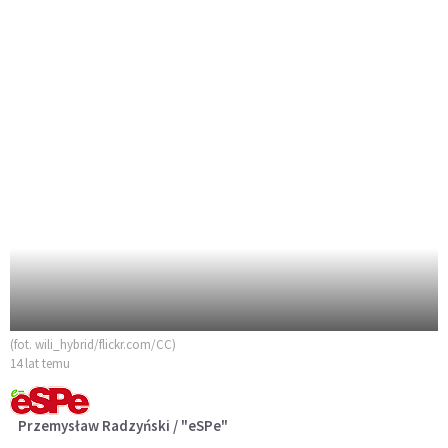
(fot. wili_hybrid/flickr.com/CC)
14 lat temu
Przemysław Radzyński / "eSPe"