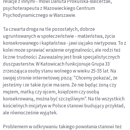
relacje z innymi - mówi Danuta Prokulska-Balcerzak,
psychoterapeuta z Mazowieckiego Centrum
Psychodynamicznego w Warszawie.
Ta czwarta droga na tle pozostałych, dobrze
ugruntowanych w społeczeństwie - małżeństwa, życia
konsekrowanego i kapłaństwa - jawi się jako nietypowa. To z
kolei może sprawiać wrażenie oryginalności, ale rodzi też
liczne trudności. Zauważalny jest brak specjalistycznych
duszpasterstw. W Katowicach funkcjonuje Grupa 33
zrzeszająca osoby stanu wolnego w wieku 25-55 lat. Na
swojej stronie internetowej piszą: "Chcemy pokazać, że
jesteśmy i że takie życie ma sens. Że nie będąc żoną czy
mężem, matką czy ojcem, księdzem czy osobą
konsekrowaną, można być szczęśliwym". Na tle wszystkich
kościelnych inicjatyw w Polsce stanowi budujący przykład,
ale równocześnie wyjątek.
Problemem w odkrywaniu takiego powołania stanowi też