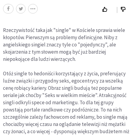
Rzeczywistość taka jak "single" w Kościele sprawia wiele
kłopotów. Pierwszym są problemy definicyjne. Niby z
angielskiego singiel znaczy tyle co "pojedynczy", ale
skojarzenia z tym słowem mogą być już bardziej
niepokojące dla ludzi wierzących.
Otóż single to hedoniści korzystający z życia, preferujący
luźne związki i przygodny seks, egocentrycy za wszelką
cenę robiący kariery. Obraz singli budują też popularne
seriale jak choćby "Seks w wielkim mieście". Atrakcyjność
singli odkryli spece od marketingu. To dla tej grupy
powstają portale randkowe czy podróżnicze. To na nich
szczególnie zależy fachowcom od reklamy, bo single mają
chociażby więcej czasu na oglądanie telewizji niż mężatki
czy żonaci, a co więcej - dysponują większym budżetem niż