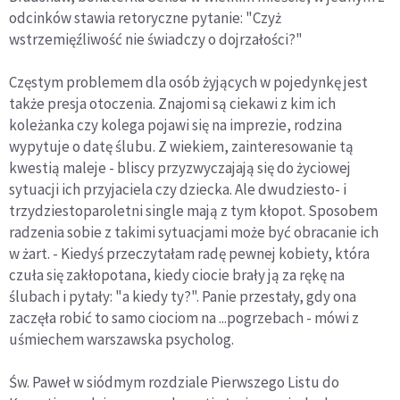
odcinków stawia retoryczne pytanie: "Czyż
wstrzemięźliwość nie świadczy o dojrzałości?"
Częstym problemem dla osób żyjących w pojedynkę jest
także presja otoczenia. Znajomi są ciekawi z kim ich
koleżanka czy kolega pojawi się na imprezie, rodzina
wypytuje o datę ślubu. Z wiekiem, zainteresowanie tą
kwestią maleje - bliscy przyzwyczajają się do życiowej
sytuacji ich przyjaciela czy dziecka. Ale dwudziesto- i
trzydziestoparoletni single mają z tym kłopot. Sposobem
radzenia sobie z takimi sytuacjami może być obracanie ich
w żart. - Kiedyś przeczytałam radę pewnej kobiety, która
czuła się zakłopotana, kiedy ciocie brały ją za rękę na
ślubach i pytały: "a kiedy ty?". Panie przestały, gdy ona
zaczęła robić to samo ciociom na ...pogrzebach - mówi z
uśmiechem warszawska psycholog.
Św. Paweł w siódmym rozdziale Pierwszego Listu do