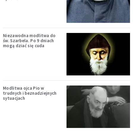
Niezawodna modlitwa do
św. Szarbela. Po 9 dniach
mogą dziać się cuda
Modlitwa ojca Pio w
trudnych i beznadziejnych
sytuacjach