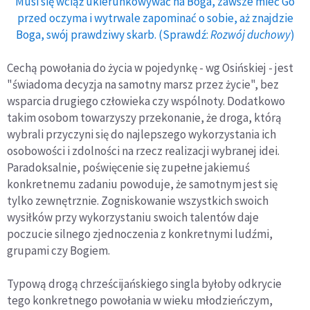
Musi się wciąż ukierunkowywać na Boga, zawsze mieć Go
przed oczyma i wytrwale zapominać o sobie, aż znajdzie
Boga, swój prawdziwy skarb. (Sprawdź:
Rozwój duchowy
)
Cechą powołania do życia w pojedynkę - wg Osińskiej - jest
"świadoma decyzja na samotny marsz przez życie", bez
wsparcia drugiego człowieka czy wspólnoty. Dodatkowo
takim osobom towarzyszy przekonanie, że droga, którą
wybrali przyczyni się do najlepszego wykorzystania ich
osobowości i zdolności na rzecz realizacji wybranej idei.
Paradoksalnie, poświęcenie się zupełne jakiemuś
konkretnemu zadaniu powoduje, że samotnym jest się
tylko zewnętrznie. Zogniskowanie wszystkich swoich
wysiłków przy wykorzystaniu swoich talentów daje
poczucie silnego zjednoczenia z konkretnymi ludźmi,
grupami czy Bogiem.
Typową drogą chrześcijańskiego singla byłoby odkrycie
tego konkretnego powołania w wieku młodzieńczym,