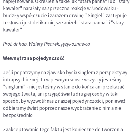
napiętnowane. Określenia takie jak "stara panna" lub "stary
kawaler" narażały na sprzeczne reakcje w środowisku -
budziły współczucie i zarazem drwinę. "Singiel" zastępuje
te słowa i jest delikatniejsze aniżeli "stara panna" i "stary
kawaler."
Prof. dr hab. Walery Pisarek, językoznawca
Wewnętrzna pojedynczość
Jeśli popatrzymy na zjawisko bycia singlem z perspektywy
intrapsychicznej, to w pewnym sensie wszyscy jesteśmy
"singlami" - nie jesteśmy w stanie do końca ani przekazać
swojego świata, ani przyjąć świata drugiej osoby w taki
sposób, by wyzwolił nas z naszej pojedynczości, ponieważ
odbieramy świat poprzez nasze wyobrażenie o nim a nie
bezpośrednio.
Zaakceptowanie tego faktu jest konieczne do tworzenia