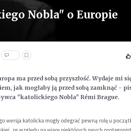
iego Nobla" o Europie
uropa ma przed sobą przyszłość. Wydaje mi si
iem, jak mogłaby ją przed sobą zamknąć - pi
bywca "katolickiego Nobla" Rémi Brague.
ego wersja katolicka mogły odegrać pewną rolę u począ
skiej, ze względu na wiarę niektórych swych protagonis