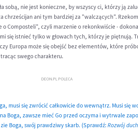
 sobą, nie jest konieczne, by wszyscy ci, którzy ją zalu
 za chrześcijan ani tym bardziej za "walczących". Rzeko
 o Composteli", czyli marzenie o rekonkwiście - dokona
i się istnieć tylko w głowach tych, którzy je piętnują. T
 czy Europa może się obejść bez elementów, które pró
 tracąc swego charakteru.
DEON.PL POLECA
ga, musi się zwrócić całkowicie do wewnątrz. Musi się w
a Boga, zawsze mieć Go przed oczyma i wytrwale zap
dzie Boga, swój prawdziwy skarb. (Sprawdź:
Rozwój duc