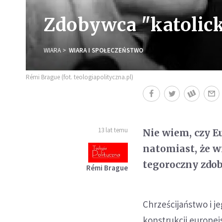
Zdobywca "katolick
WIARA
WIARA I SPOŁECZEŃSTWO
Rémi Brague (fot. teologiapolityczna.pl)
13 lat temu
Nie wiem, czy E
natomiast, że w
tegoroczny zdo
Rémi Brague
Chrześcijaństwo i j
konstrukcji europej