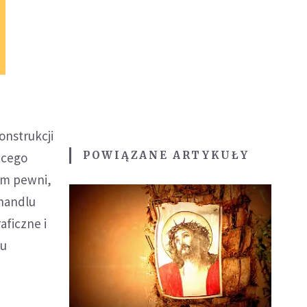
onstrukcji
POWIĄZANE ARTYKUŁY
ącego
iem pewni,
 handlu
aficzne i
tu