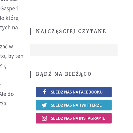
 Gasperi
do której
rtych na
NAJCZĘŚCIEJ CZYTANE
ązać w
to, by ten
się
BĄDŹ NA BIEŻĄCO
ę
ŚLEDŹ NAS NA FACEBOOKU
Ale do
tła.
ŚLEDŹ NAS NA TWITTERZE
ŚLEDŹ NAS NA INSTAGRAMIE