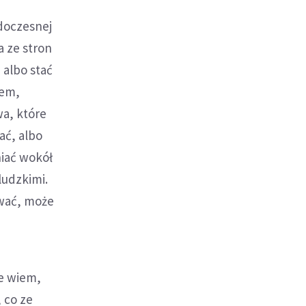
 doczesnej
a ze stron
 albo stać
iem,
a, które
ć, albo
niać wokół
ludzkimi.
ować, może
że wiem,
 co ze