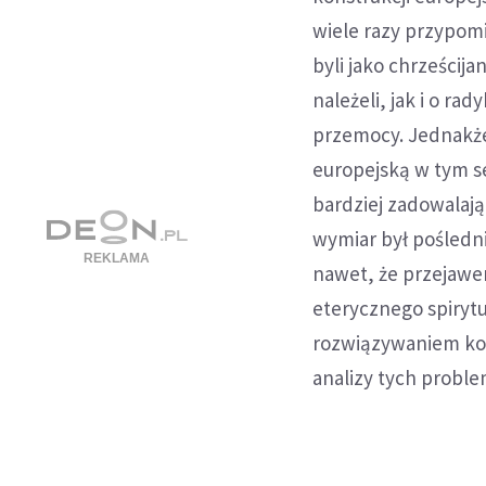
wiele razy przypom
byli jako chrześcija
należeli, jak i o r
przemocy. Jednakże
europejską w tym s
bardziej zadowalają
wymiar był pośledni
nawet, że przejawem
eterycznego spirytu
rozwiązywaniem ko
analizy tych proble