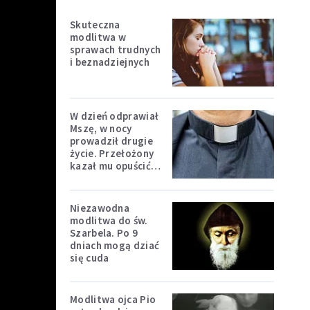
Skuteczna
modlitwa w
sprawach trudnych
i beznadziejnych
W dzień odprawiał
Mszę, w nocy
prowadził drugie
życie. Przełożony
kazał mu opuścić
zakon
Niezawodna
modlitwa do św.
Szarbela. Po 9
dniach mogą dziać
się cuda
Modlitwa ojca Pio