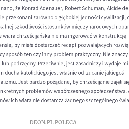
inano, że Konrad Adenauer, Robert Schuman, Alcide de
nie przekonani zarówno o głębokiej jedności cywilizacji, 
adykalnej szkodliwości stosunków międzynarodowych opa
 wiara chrześcijańska nie ma ingerować w konstrukcję
ensie, by miała dostarczać recept pozwalających rozwi
cy sposób ten czy inny problem praktyczny. Nie znaczy 
 lub podrzędny. Przeciwnie, jest zasadniczy i wydaje mi 
 ducha katolickiego jest właśnie odrzucanie jakiegoś
alizmu. Jest bardzo pożądane, by chrześcijanie zajęli si
nkretnych problemów współczesnego społeczeństwa. 
mów ich wiara nie dostarcza żadnego szczególnego świa
DEON.PL POLECA