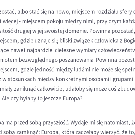
stać, albo stać się na nowo, miejscem rozdziału sfery
 więcej - miejscem pokoju między nimi, przy czym każd
ość drugiej w jej swoistej domenie. Powinna pozostać,
ejscem, gdzie uznaje się bliski związek człowieka z Bog
ące nawet najbardziej cielesne wymiary człowieczeństw
miotem bezwzględnego poszanowania. Powinna pozosta
iejscem, gdzie jedność między ludźmi nie może się speł
lecz w stosunkach między konkretnymi osobami i grupami 
miały zaniknąć całkowicie, udałoby się może coś zbud
 Ale czy byłaby to jeszcze Europa?
a ma przed sobą przyszłość. Wydaje mi się natomiast, 
d sobą zamknąć: Europa, która zaczęłaby wierzyć, że to,