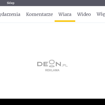
g
Sklep
Wię
darzenia
Komentarze
Wiara
Wideo