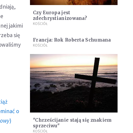
dniają,
Czy Europa jest
me
zdechrystianizowana?
KOŚCIÓŁ
nej jakimi
rzeba się
Francja: Rok Roberta Schumana
bowaliśmy
KOŚCIÓŁ
ciąż
ominać o
howy
)
"Chrześcijanie stają się znakiem
sprzeciwu"
KOŚCIÓŁ