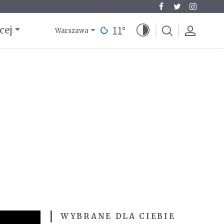
11
°
cej
Warszawa
WYBRANE DLA CIEBIE