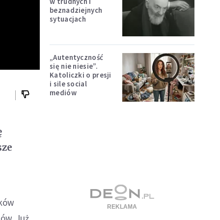
w trudnych i
beznadziejnych
sytuacjach
„Autentyczność
się nie niesie”.
Katoliczki o presji
i sile social
mediów
ę
sze
tków
tów. Już