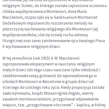
religijnym. Dzieło, do którego została zaproszona uczennica
i bliska współpracownica Montessori, Anna Maria
Maccheroni, rozpoczęło się w Sanktuarium Montserrat.
Dodatkowym impulsem do rozszerzenia metody na
płaszczyznę wychowania religijnego dla Montessori i jej
współpracowników, stał się rozwój ruchu odnowy
liturgicznej oraz samo zainteresowanie ojca świętego Piusa
X wychowaniem religijnym dzieci.
W tej atmosferze (rok 1915) A. M. Maccheroni
zaproponowała eksperyment w nauczaniu religijnym
małych dzieci (do tego czasu nauczano tylko młodzież) i
zadeklarowała swoją gotowość do wprowadzenia go w
szkołach Montessori w Barcelonie w grupie dzieci od
trzeciego do szóstego roku życia. Kiedy propozycja została
zaakceptowana, ksiądz Mossen Iginio Angles, wierny
zasadom montessoriańskim, przygotował odpowiednie
miejsce, tzw. „przygotowane otoczenie” – kaplicę, w której