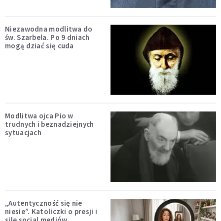
Niezawodna modlitwa do
św. Szarbela. Po 9 dniach
mogą dziać się cuda
Modlitwa ojca Pio w
trudnych i beznadziejnych
sytuacjach
„Autentyczność się nie
niesie”. Katoliczki o presji i
sile social mediów