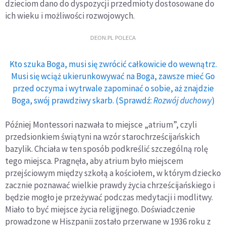
dzieciom dano do dyspozycji przedmioty dostosowane do
ich wieku i możliwości rozwojowych.
DEON.PL POLECA
Kto szuka Boga, musi się zwrócić całkowicie do wewnątrz.
Musi się wciąż ukierunkowywać na Boga, zawsze mieć Go
przed oczyma i wytrwale zapominać o sobie, aż znajdzie
Boga, swój prawdziwy skarb. (Sprawdź:
Rozwój duchowy
)
Później Montessori nazwała to miejsce „atrium”, czyli
przedsionkiem świątyni na wzór starochrześcijańskich
bazylik. Chciała w ten sposób podkreślić szczególną rolę
tego miejsca. Pragnęła, aby atrium było miejscem
przejściowym między szkołą a kościołem, w którym dziecko
zacznie poznawać wielkie prawdy życia chrześcijańskiego i
będzie mogło je przeżywać podczas medytacji i modlitwy.
Miało to być miejsce życia religijnego. Doświadczenie
prowadzone w Hiszpanii zostało przerwane w 1936 roku z