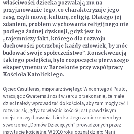
właściwości dziecka pozwalają mu na
przyjmowanie tego, co charakteryzuje jego
rasę, czyli mowę, kulturę, religię. Dlatego jej
zdaniem, problem wychowania religijnego nie
podlega żadnej dyskusji, gdyż jest to
„tajemniczy fakt, którego dla rozwoju
duchowości potrzebuje każdy człowiek, by móc
budować swoje społeczeństwo”. Konsekwencją
takiego podejścia, było rozpoczęcie pierwszego
eksperymentu w Barcelonie przy współpracy
Kościoła Katolickiego.
Ojciec Casulleras, misjonarz świętego Wincentego à Paulo,
wracając z Gwatemali nosił w sercu przekonanie, że małe
dzieci należy wprowadzać do kościoła, aby tam mogły żyć i
rozwijać się, gdyż to właśnie kościół jest prawdziwym
miejscem wychowania dziecka. Jego zamierzeniem było
stworzenie „Domów Dziecięcych” prowadzonych przez
instytucje kościelne. W 1910 roku poznał dzieło Marii