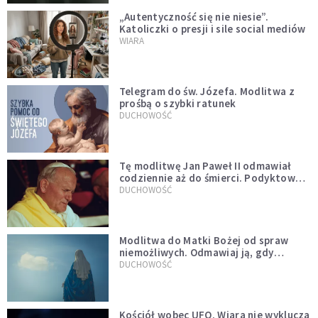
„Autentyczność się nie niesie”.
Katoliczki o presji i sile social mediów
WIARA
Telegram do św. Józefa. Modlitwa z
prośbą o szybki ratunek
DUCHOWOŚĆ
Tę modlitwę Jan Paweł II odmawiał
codziennie aż do śmierci. Podyktował
mu ją ojciec
DUCHOWOŚĆ
Modlitwa do Matki Bożej od spraw
niemożliwych. Odmawiaj ją, gdy
wszystko idzie źle
DUCHOWOŚĆ
Kościół wobec UFO. Wiara nie wyklucza