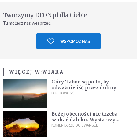
Tworzymy DEON.pl dla Ciebie
Tu możesz nas wesprzeć.
WSPOMÓŻ NAS
WIĘCEJ W:
WIARA
Góry Tabor są po to, by
odważnie iść przez doliny
DUCHOWOŚĆ
Bożej obecności nie trzeba
szukać daleko. Wystarczy
nauczyć się słuchać
KOMENTARZE DO EWANGELII