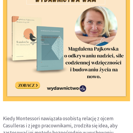
Kiedy Montessori nawiązała osobistą relację z ojcem
Casulleras i z jego pracownikami, zrodziła się idea, aby
zastosować jej metodę bezpośrednio w wychowaniu