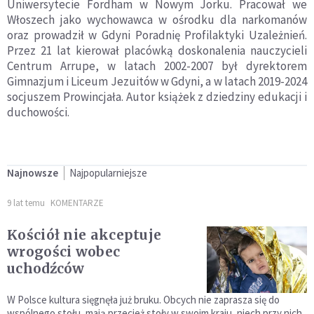
Uniwersytecie Fordham w Nowym Jorku. Pracował we
Włoszech jako wychowawca w ośrodku dla narkomanów
oraz prowadził w Gdyni Poradnię Profilaktyki Uzależnień.
Przez 21 lat kierował placówką doskonalenia nauczycieli
Centrum Arrupe, w latach 2002-2007 był dyrektorem
Gimnazjum i Liceum Jezuitów w Gdyni, a w latach 2019-2024
socjuszem Prowincjała. Autor książek z dziedziny edukacji i
duchowości.
Najnowsze
Najpopularniejsze
9 lat temu
KOMENTARZE
Kościół nie akceptuje
wrogości wobec
uchodźców
W Polsce kultura sięgnęła już bruku. Obcych nie zaprasza się do
wspólnego stołu, mają przecież stoły w swoim kraju, niech przy nich