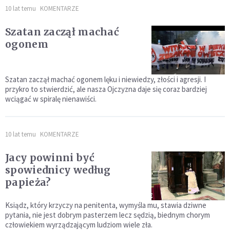
10 lat temu
KOMENTARZE
Szatan zaczął machać
ogonem
Szatan zaczął machać ogonem lęku i niewiedzy, złości i agresji. I
przykro to stwierdzić, ale nasza Ojczyzna daje się coraz bardziej
wciągać w spiralę nienawiści.
10 lat temu
KOMENTARZE
Jacy powinni być
spowiednicy według
papieża?
Ksiądz, który krzyczy na penitenta, wymyśla mu, stawia dziwne
pytania, nie jest dobrym pasterzem lecz sędzią, biednym chorym
człowiekiem wyrządzającym ludziom wiele zła.