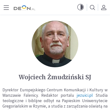
Przejdź do menu głównego
Przejdź do treści
Wojciech Żmudziński SJ
Dyrektor Europejskiego Centrum Komunikacji i Kultury w
Warszawie Falenicy. Redaktor portalu
jezuici.pl
Studia
teologiczne i biblijne odbył na Papieskim Uniwersytecie
Gregoriańskim w Rzymie, a studia z zarządzania oświatą na