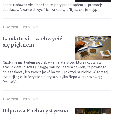
Żaden nadawca nie stanął do tej pory przed sądem za promocję
dopalaczy. A warto chwycić ich za kudły, jeśli jeszcze je mają.
11 lat temu
KOMENTARZE
Laudato si - zachwycić
się pięknem
Nigdy nie martwiłem się o zbawienie ateistów, którzy czytają z
szacunkiem i z uwagą Księgę Natury. Jestem pewien, że pewnego
dnia zaskoczy ich zwykła jaskółka rysując krzyż na niebie. W gorszej
sytuacji są ci, którzy nic nie czytają i tylko ślepo wierzą w swoją
świętość.
11 lat temu
KOMENTARZE
Odprawa Eucharystyczna