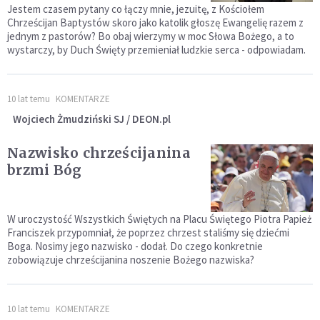
Jestem czasem pytany co łączy mnie, jezuitę, z Kościołem
Chrześcijan Baptystów skoro jako katolik głoszę Ewangelię razem z
jednym z pastorów? Bo obaj wierzymy w moc Słowa Bożego, a to
wystarczy, by Duch Święty przemieniał ludzkie serca - odpowiadam.
10 lat temu
KOMENTARZE
Wojciech Żmudziński SJ / DEON.pl
Nazwisko chrześcijanina
brzmi Bóg
W uroczystość Wszystkich Świętych na Placu Świętego Piotra Papież
Franciszek przypomniał, że poprzez chrzest staliśmy się dziećmi
Boga. Nosimy jego nazwisko - dodał. Do czego konkretnie
zobowiązuje chrześcijanina noszenie Bożego nazwiska?
10 lat temu
KOMENTARZE