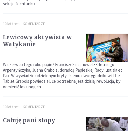
sekcje fechtunku.
10 lat temu
KOMENTARZE
Lewicowy aktywista w
Watykanie
W czerwcu tego roku papież Franciszek mianował 33-letniego
Argentyńczyka, Juana Grabois, doradcą Papieskiej Rady Iustitia et
Pax. W wywiadzie udzielonym brytyjskiemu dwutygodnikowi The
Tablet Grabois powiedział, że potrzebna jest dzisiaj rewolucja, by
odmienić los ubogich.
10 lat temu
KOMENTARZE
Całuję pani stopy