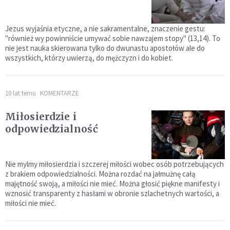
Jezus wyjaśnia etyczne, a nie sakramentalne, znaczenie gestu:
"również wy powinniście umywać sobie nawzajem stopy" (13,14). To
nie jest nauka skierowana tylko do dwunastu apostołów ale do
wszystkich, którzy uwierzą, do mężczyzn i do kobiet.
10 lat temu
KOMENTARZE
Miłosierdzie i
odpowiedzialność
Nie mylmy miłosierdzia i szczerej miłości wobec osób potrzebujących
z brakiem odpowiedzialności. Można rozdać na jałmużnę całą
majętność swoją, a miłości nie mieć. Można głosić piękne manifesty i
wznosić transparenty z hasłami w obronie szlachetnych wartości, a
miłości nie mieć.