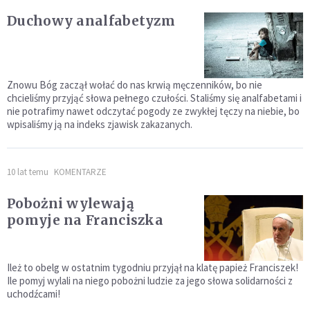
Duchowy analfabetyzm
Znowu Bóg zaczął wołać do nas krwią męczenników, bo nie
chcieliśmy przyjąć słowa pełnego czułości. Staliśmy się analfabetami i
nie potrafimy nawet odczytać pogody ze zwykłej tęczy na niebie, bo
wpisaliśmy ją na indeks zjawisk zakazanych.
10 lat temu
KOMENTARZE
Pobożni wylewają
pomyje na Franciszka
Ileż to obelg w ostatnim tygodniu przyjął na klatę papież Franciszek!
Ile pomyj wylali na niego pobożni ludzie za jego słowa solidarności z
uchodźcami!