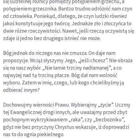
się subtelnej różnicy pomiędzy potępieniem grzechu, a
potępieniem grzesznika. Bardzo trudno odróżnić nam czyn
od człowieka. Poniekąd, dlatego, że czyn ludzki również
jakoś konstytuuje jego twórcę. Jednakże zło i złoczyńca to
dwie różne rzeczywistości. Nawet, jeśli rzeczą oczywistą się
zdaje iż jedno bez drugiego istnieć nie może.
Bóg jednak do niczego nas nie zmusza. On daje nam
propozycje. Wciąż słyszymy Jego, „jeśli chcesz”. Nie obraża
się na nasz wybór. „Nie łamie trzciny nadłamanej”, a co
najwyżej nad tą trzciną płacze. Bóg dał nam wolność
wyboru. Zatem w imię, czego, lub kogo chcielibyśmy ją
odbierać innym?
Dochowujmy wierności Prawu. Wybierajmy „życie”. Uczmy
tej Ewangelicznej drogi innych, ale uważajmy przed zbyt
pochopnym wykrzykiwaniem „raka”, czy „bezbożniku”,
gdyż nie bez przyczyny Chrystus wskazuje, iż doprowadzi
nas to do ognia piekielnego.