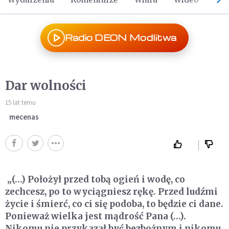
Radio DEON Modlitwa
Dar wolności
15 lat temu
mecenas
„(…) Położył przed tobą ogień i wodę, co
zechcesz, po to wyciągniesz rękę. Przed ludźmi
życie i śmierć, co ci się podoba, to będzie ci dane.
Ponieważ wielka jest mądrość Pana (…).
Nikomu nie przykazał być bezbożnym i nikomu