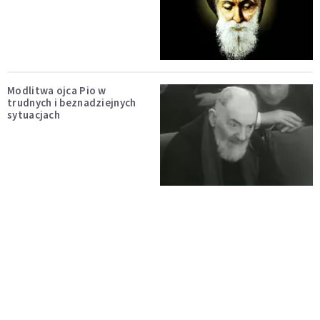
Modlitwa ojca Pio w
trudnych i beznadziejnych
sytuacjach