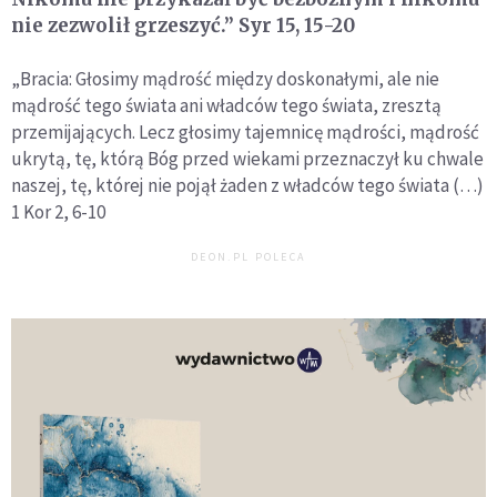
nie zezwolił grzeszyć.” Syr 15, 15-20
„Bracia: Głosimy mądrość między doskonałymi, ale nie
mądrość tego świata ani władców tego świata, zresztą
przemijających. Lecz głosimy tajemnicę mądrości, mądrość
ukrytą, tę, którą Bóg przed wiekami przeznaczył ku chwale
naszej, tę, której nie pojął żaden z władców tego świata (…)
1 Kor 2, 6-10
DEON.PL POLECA