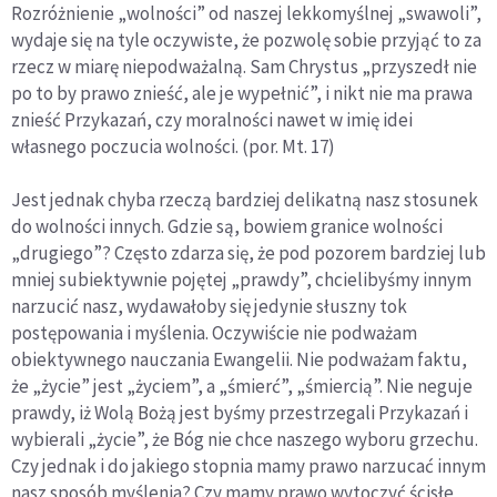
Rozróżnienie „wolności” od naszej lekkomyślnej „swawoli”,
wydaje się na tyle oczywiste, że pozwolę sobie przyjąć to za
rzecz w miarę niepodważalną. Sam Chrystus „przyszedł nie
po to by prawo znieść, ale je wypełnić”, i nikt nie ma prawa
znieść Przykazań, czy moralności nawet w imię idei
własnego poczucia wolności. (por. Mt. 17)
Jest jednak chyba rzeczą bardziej delikatną nasz stosunek
do wolności innych. Gdzie są, bowiem granice wolności
„drugiego”? Często zdarza się, że pod pozorem bardziej lub
mniej subiektywnie pojętej „prawdy”, chcielibyśmy innym
narzucić nasz, wydawałoby się jedynie słuszny tok
postępowania i myślenia. Oczywiście nie podważam
obiektywnego nauczania Ewangelii. Nie podważam faktu,
że „życie” jest „życiem”, a „śmierć”, „śmiercią”. Nie neguje
prawdy, iż Wolą Bożą jest byśmy przestrzegali Przykazań i
wybierali „życie”, że Bóg nie chce naszego wyboru grzechu.
Czy jednak i do jakiego stopnia mamy prawo narzucać innym
nasz sposób myślenia? Czy mamy prawo wytoczyć ścisłe