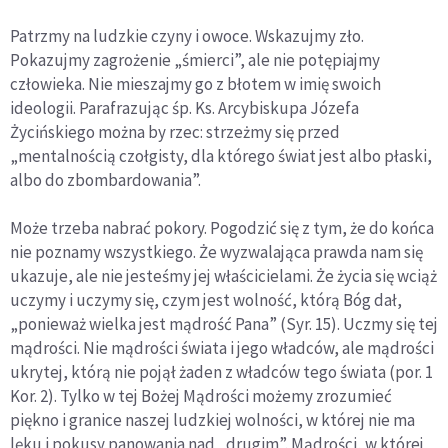
Patrzmy na ludzkie czyny i owoce. Wskazujmy zło.
Pokazujmy zagrożenie „śmierci”, ale nie potępiajmy
człowieka. Nie mieszajmy go z błotem w imię swoich
ideologii. Parafrazując śp. Ks. Arcybiskupa Józefa
Życińskiego można by rzec: strzeżmy się przed
„mentalnością czołgisty, dla którego świat jest albo płaski,
albo do zbombardowania”.
Może trzeba nabrać pokory. Pogodzić się z tym, że do końca
nie poznamy wszystkiego. Że wyzwalająca prawda nam się
ukazuje, ale nie jesteśmy jej właścicielami. Że życia się wciąż
uczymy i uczymy się, czym jest wolność, którą Bóg dał,
„ponieważ wielka jest mądrość Pana” (Syr. 15). Uczmy się tej
mądrości. Nie mądrości świata i jego władców, ale mądrości
ukrytej, którą nie pojął żaden z władców tego świata (por. 1
Kor. 2). Tylko w tej Bożej Mądrości możemy zrozumieć
piękno i granice naszej ludzkiej wolności, w której nie ma
lęku i pokusy panowania nad „drugim”. Mądrości, w której