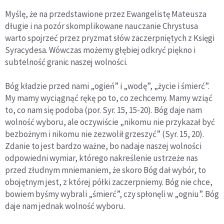
Myślę, że na przedstawione przez Ewangelistę Mateusza
długie i na pozór skomplikowane nauczanie Chrystusa
warto spojrzeć przez pryzmat słów zaczerpniętych z Księgi
Syracydesa. Wówczas możemy głębiej odkryć piękno i
subtelność granic naszej wolności.
Bóg kładzie przed nami „ogień” i „wodę”, „życie i śmierć”.
My mamy wyciągnąć rękę po to, co zechcemy. Mamy wziąć
to, co nam się podoba (por. Syr. 15, 15-20). Bóg daje nam
wolność wyboru, ale oczywiście „nikomu nie przykazał być
bezbożnym i nikomu nie zezwolił grzeszyć” (Syr. 15, 20).
Zdanie to jest bardzo ważne, bo nadaje naszej wolności
odpowiedni wymiar, którego nakreślenie ustrzeże nas
przed złudnym mniemaniem, że skoro Bóg dał wybór, to
obojętnym jest, z której półki zaczerpniemy. Bóg nie chce,
bowiem byśmy wybrali „śmierć”, czy spłonęli w „ogniu”. Bóg
daje nam jednak wolność wyboru.