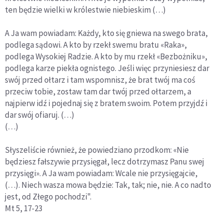
ten będzie wielki w królestwie niebieskim (…)
A Ja wam powiadam: Każdy, kto się gniewa na swego brata,
podlega sądowi. A kto by rzekł swemu bratu «Raka»,
podlega Wysokiej Radzie. A kto by mu rzekł «Bezbożniku»,
podlega karze piekła ognistego. Jeśli więc przyniesiesz dar
swój przed ołtarz i tam wspomnisz, że brat twój ma coś
przeciw tobie, zostaw tam dar twój przed ołtarzem, a
najpierw idź i pojednaj się z bratem swoim. Potem przyjdź i
dar swój ofiaruj. (…)
(…)
Słyszeliście również, że powiedziano przodkom: «Nie
będziesz fałszywie przysięgał, lecz dotrzymasz Panu swej
przysięgi». A Ja wam powiadam: Wcale nie przysięgajcie,
(…). Niech wasza mowa będzie: Tak, tak; nie, nie. A co nadto
jest, od Złego pochodzi".
Mt 5, 17-23