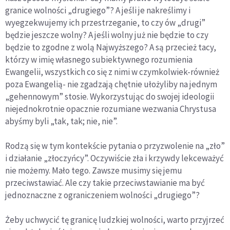
granice wolności „drugiego”? A jeśli je nakreślimy i
wyegzekwujemy ich przestrzeganie, to czy ów „drugi”
będzie jeszcze wolny? A jeśli wolny już nie będzie to czy
będzie to zgodne z wolą Najwyższego? A są przecież tacy,
którzy w imię własnego subiektywnego rozumienia
Ewangelii, wszystkich co się z nimi w czymkolwiek-również
poza Ewangelią- nie zgadzają chętnie ułożyliby na jednym
„gehennowym” stosie. Wykorzystując do swojej ideologii
niejednokrotnie opacznie rozumiane wezwania Chrystusa
abyśmy byli „tak, tak; nie, nie”.
Rodzą się w tym kontekście pytania o przyzwolenie na „zło”
i działanie „złoczyńcy”. Oczywiście zła i krzywdy lekceważyć
nie możemy. Mało tego. Zawsze musimy się jemu
przeciwstawiać. Ale czy takie przeciwstawianie ma być
jednoznaczne z ograniczeniem wolności „drugiego”?
Żeby uchwycić tę granicę ludzkiej wolności, warto przyjrzeć