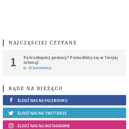
NAJCZĘŚCIEJ CZYTANE
1
Potrzebujesz pomocy? Pomodlimy się w Twojej
intencji
62 komentarzy
BĄDŹ NA BIEŻĄCO
ŚLEDŹ NAS NA FACEBOOKU
ŚLEDŹ NAS NA TWITTERZE
ŚLEDŹ NAS NA INSTAGRAMIE