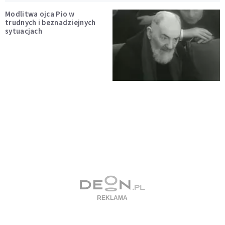
Modlitwa ojca Pio w
trudnych i beznadziejnych
sytuacjach