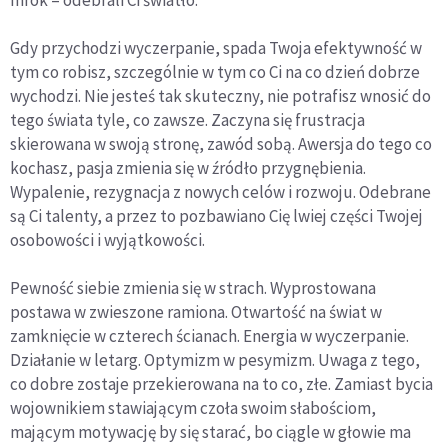
mrok – odebrali Ci światło.
Gdy przychodzi wyczerpanie, spada Twoja efektywność w
tym co robisz, szczególnie w tym co Ci na co dzień dobrze
wychodzi. Nie jesteś tak skuteczny, nie potrafisz wnosić do
tego świata tyle, co zawsze. Zaczyna się frustracja
skierowana w swoją stronę, zawód sobą. Awersja do tego co
kochasz, pasja zmienia się w źródło przygnębienia.
Wypalenie, rezygnacja z nowych celów i rozwoju. Odebrane
są Ci talenty, a przez to pozbawiano Cię lwiej części Twojej
osobowości i wyjątkowości.
Pewność siebie zmienia się w strach. Wyprostowana
postawa w zwieszone ramiona. Otwartość na świat w
zamknięcie w czterech ścianach. Energia w wyczerpanie.
Działanie w letarg. Optymizm w pesymizm. Uwaga z tego,
co dobre zostaje przekierowana na to co, złe. Zamiast bycia
wojownikiem stawiającym czoła swoim słabościom,
mającym motywację by się starać, bo ciągle w głowie ma