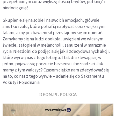
przepełnionym coraz większą ilością błędów, potknięć i
niedociągnięć.
Skupienie się na sobie i na swoich emocjach, głównie
smutku i żalu, które potrafią napływać coraz większymi
falami, a my pozbawieni sił przestajemy się im opierać.
Zamykamy się na ludzi dookoła, uwięzieni we własnym
świecie, zatopieni w melancholii, zanurzeni w marazmie
życia. Niezdolni do podjęcia się jakiś zdecydowanych akcji,
które wyrwą nas z tego letargu. I tak dni zlewają się w
jedno, pojawia się poczucie bezsensu i beznadziei. Jak
mamy z tym walczyć? Czasem ciężko nam zdecydować się
na to, co nas z tego wyrwie – udanie się do Sakramentu
Pokuty i Pojednania.
DEON.PL POLECA