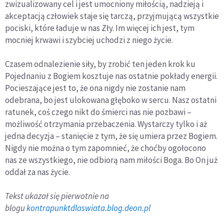
zwizualizowany cel i jest umocniony miłością, nadzieją i
akceptacją człowiek staje się tarczą, przyjmującą wszystkie
pociski, które ładuje w nas Zły. Im więcej ich jest, tym
mocniej krwawi i szybciej uchodzi z niego życie.
Czasem odnalezienie siły, by zrobić ten jeden krok ku
Pojednaniu z Bogiem kosztuje nas ostatnie pokłady energii.
Pocieszające jest to, że ona nigdy nie zostanie nam
odebrana, bo jest ulokowana głęboko w sercu. Nasz ostatni
ratunek, coś czego nikt do śmierci nas nie pozbawi –
możliwość otrzymania przebaczenia. Wystarczy tylko i aż
jedna decyzja – stanięcie z tym, że się umiera przez Bogiem.
Nigdy nie można o tym zapomnieć, że choćby ogołocono
nas ze wszystkiego, nie odbiorą nam miłości Boga. Bo On już
oddał za nas życie.
Tekst ukazał się pierwotnie na
blogu
kontrapunktdlaswiata.blog.deon.pl