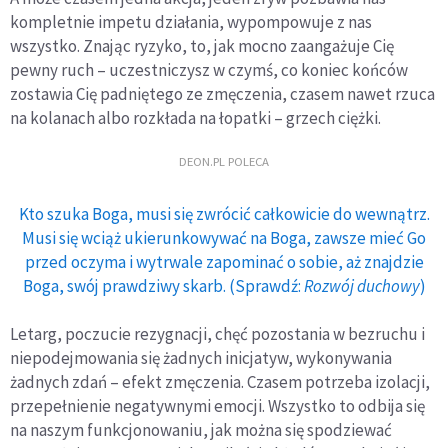
kompletnie impetu działania, wypompowuje z nas
wszystko. Znając ryzyko, to, jak mocno zaangażuje Cię
pewny ruch – uczestniczysz w czymś, co koniec końców
zostawia Cię padniętego ze zmęczenia, czasem nawet rzuca
na kolanach albo rozkłada na łopatki – grzech ciężki.
DEON.PL POLECA
Kto szuka Boga, musi się zwrócić całkowicie do wewnątrz.
Musi się wciąż ukierunkowywać na Boga, zawsze mieć Go
przed oczyma i wytrwale zapominać o sobie, aż znajdzie
Boga, swój prawdziwy skarb. (Sprawdź:
Rozwój duchowy
)
Letarg, poczucie rezygnacji, chęć pozostania w bezruchu i
niepodejmowania się żadnych inicjatyw, wykonywania
żadnych zdań – efekt zmęczenia. Czasem potrzeba izolacji,
przepełnienie negatywnymi emocji. Wszystko to odbija się
na naszym funkcjonowaniu, jak można się spodziewać