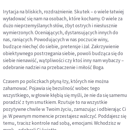
Irytacja na bliskich, rozdrażnienie. Skutek – o wiele łatwiej
wyładować się nam na osobach, które kochamy. O wiele za
dużo nieprzemyślanych słów, zbyt ostrych i niesłusznie
wymierzonych. Oceniających, dystansujących innych do
nas, raniących. Powodujących w nas poczucie winy,
budzące niechęć do siebie, pretensje i żal. Zakrzywienie
obiektywnego postrzegania siebie, powoli budząca się do
siebie nienawiść, wątpliwości czy ktoś inny nam wybaczy –
odebranie nadziei na przebaczenie i miłość Boga.
Czasem po policzkach płyną łzy, których nie można
zahamować. Pojawia się bezsilność wobec tego
wszystkiego, w głowie kłębią się myśli, że nie da się samemu
poradzić z tym smutkiem. Rzutuje to na wszystkie
pozytywne chwile w Twoim życiu, zamazując i odbierając Ci
je. W pewnym momencie przestajesz walczyć. Poddajesz się
temu, tracisz kontrole nad sobą, emocjami. Wchodzisz w