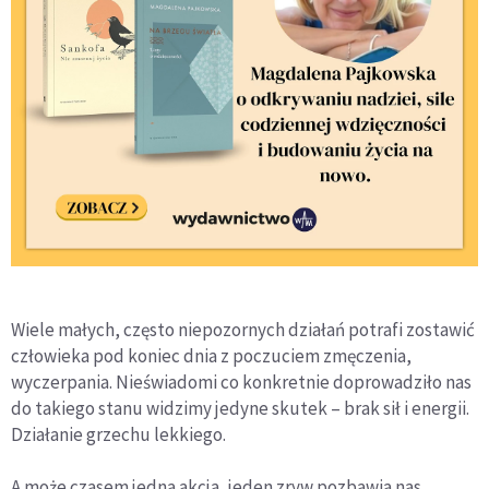
Wiele małych, często niepozornych działań potrafi zostawić
człowieka pod koniec dnia z poczuciem zmęczenia,
wyczerpania. Nieświadomi co konkretnie doprowadziło nas
do takiego stanu widzimy jedyne skutek – brak sił i energii.
Działanie grzechu lekkiego.
A może czasem jedna akcja, jeden zryw pozbawia nas