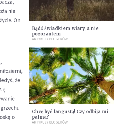
ebacza,
oża nie
życie. On
Bądź świadkiem wiary, a nie
o
pozorantem
ARTYKUŁY BLOGERÓW
,
iłosierni,
iedyś, że
się
zywanie
ś grzechu
Chcę być langustą! Czy odbija mi
roską o
palma?
ARTYKUŁY BLOGERÓW