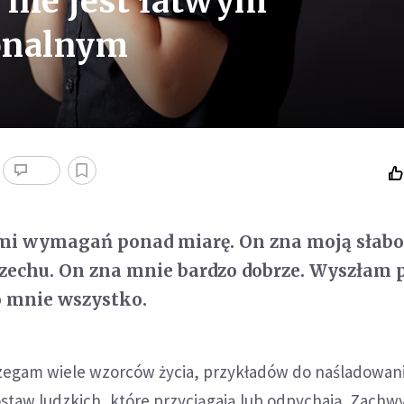
 nie jest łatwym
onalnym
 mi wymagań ponad miarę. On zna moją słabo
zechu. On zna mnie bardzo dobrze. Wyszłam p
 o mnie wszystko.
rzegam wiele wzorców życia, przykładów do naśladowani
staw ludzkich, które przyciągają lub odpychają. Zachw