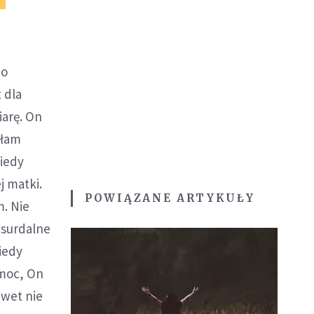
do
 dla
arę. On
złam
kiedy
j matki.
POWIĄZANE ARTYKUŁY
m. Nie
bsurdalne
iedy
omoc, On
awet nie