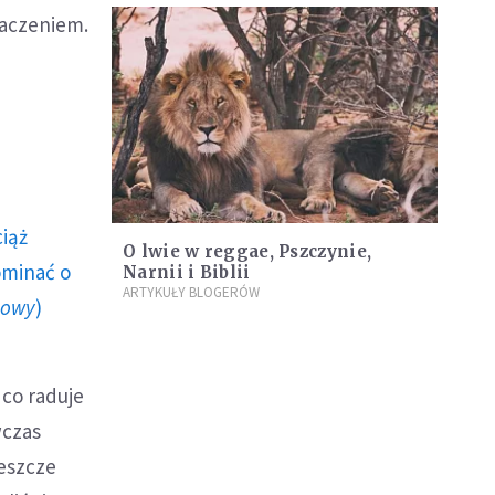
baczeniem.
ciąż
O lwie w reggae, Pszczynie,
ominać o
Narnii i Biblii
ARTYKUŁY BLOGERÓW
howy
)
 co raduje
wczas
jeszcze