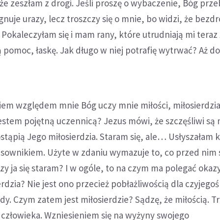
 że zeszłam z drogi. Jeśli proszę o wybaczenie, Bóg prz
nuje urazy, lecz troszczy się o mnie, bo widzi, że bezdr
 Pokaleczyłam się i mam rany, które utrudniają mi teraz 
 pomoc, łaskę. Jak długo w niej potrafię wytrwać? Aż d
m względem mnie Bóg uczy mnie miłości, miłosierdzia
estem pojętną uczennicą? Jezus mówi, że szczęśliwi są m
ostąpią Jego miłosierdzia. Staram się, ale… Usłyszałam k
asownikiem. Użyte w zdaniu wymazuje to, co przed nim 
czy ja się staram? I w ogóle, to na czym ma polegać oka
rdzia? Nie jest ono przecież pobłażliwością dla czyjego
y. Czym zatem jest miłosierdzie? Sądzę, że miłością. T
 człowieka. Wzniesieniem się na wyżyny swojego