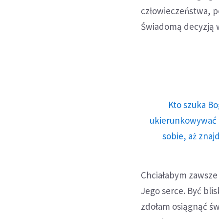
człowieczeństwa, po
Świadomą decyzją w
Kto szuka Bo
ukierunkowywać n
sobie, aż znaj
Chciałabym zawsze c
Jego serce. Być bli
zdołam osiągnąć świ