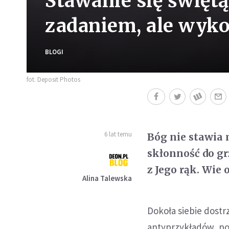
Stawanie się świętą
zadaniem, ale wyk
BLOGI
fot. Deposit Photos
6 lat temu
Bóg nie stawia
skłonność do gr
z Jego rąk. Wie
Alina Talewska
Dokoła siebie dost
antyprzykładów, po