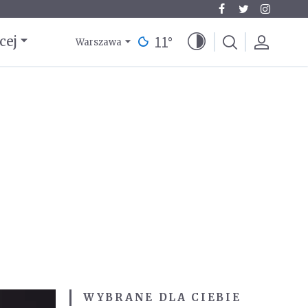
11
°
cej
Warszawa
WYBRANE DLA CIEBIE