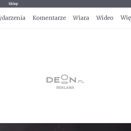
g
Sklep
Wię
darzenia
Komentarze
Wiara
Wideo