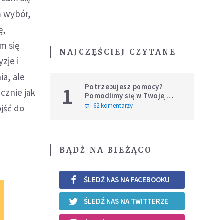
m wybór,
ę,
m się
NAJCZĘŚCIEJ CZYTANE
zje i
a, ale
Potrzebujesz pomocy?
1
cznie jak
Pomodlimy się w Twojej
intencji
62 komentarzy
jść do
BĄDŹ NA BIEŻĄCO
ŚLEDŹ NAS NA FACEBOOKU
ŚLEDŹ NAS NA TWITTERZE