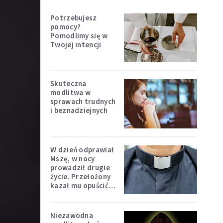
Potrzebujesz
pomocy?
Pomodlimy się w
Twojej intencji
Skuteczna
modlitwa w
sprawach trudnych
i beznadziejnych
W dzień odprawiał
Mszę, w nocy
prowadził drugie
życie. Przełożony
kazał mu opuścić
zakon
Niezawodna