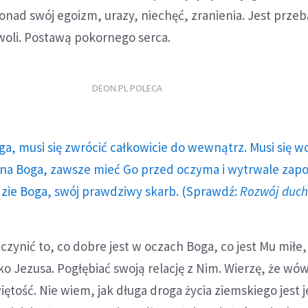
nad swój egoizm, urazy, niechęć, zranienia. Jest prze
oli. Postawą pokornego serca.
DEON.PL POLECA
ga, musi się zwrócić całkowicie do wewnątrz. Musi się w
a Boga, zawsze mieć Go przed oczyma i wytrwale zap
dzie Boga, swój prawdziwy skarb. (Sprawdź:
Rozwój duc
zynić to, co dobre jest w oczach Boga, co jest Mu miłe,
sko Jezusa. Pogłębiać swoją relację z Nim. Wierzę, że wó
ętość. Nie wiem, jak długa droga życia ziemskiego jest 