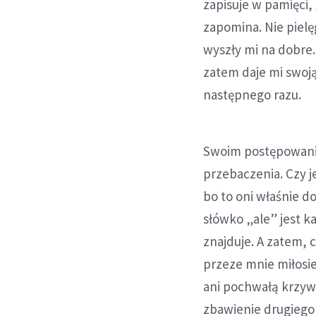
zapisuje w pamięci,
zapomina. Nie pielęg
wyszły mi na dobre.
zatem daje mi swoją
następnego razu.
Swoim postępowanie
przebaczenia. Czy j
bo to oni właśnie d
słówko „ale” jest k
znajduje. A zatem, 
przeze mnie miłosie
ani pochwałą krzywd
zbawienie drugiego