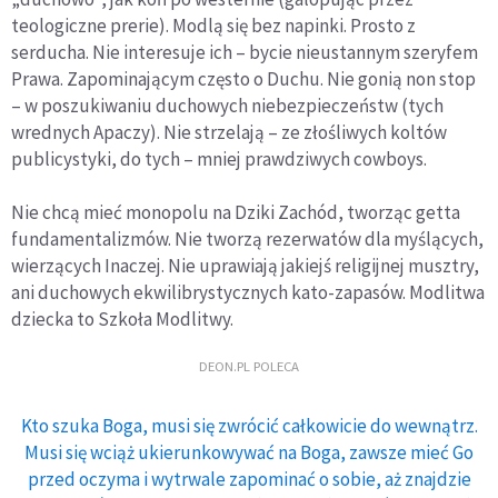
teologiczne prerie). Modlą się bez napinki. Prosto z
serducha. Nie interesuje ich – bycie nieustannym szeryfem
Prawa. Zapominającym często o Duchu. Nie gonią non stop
– w poszukiwaniu duchowych niebezpieczeństw (tych
wrednych Apaczy). Nie strzelają – ze złośliwych koltów
publicystyki, do tych – mniej prawdziwych cowboys.
Nie chcą mieć monopolu na Dziki Zachód, tworząc getta
fundamentalizmów. Nie tworzą rezerwatów dla myślących,
wierzących Inaczej. Nie uprawiają jakiejś religijnej musztry,
ani duchowych ekwilibrystycznych kato-zapasów. Modlitwa
dziecka to Szkoła Modlitwy.
DEON.PL POLECA
Kto szuka Boga, musi się zwrócić całkowicie do wewnątrz.
Musi się wciąż ukierunkowywać na Boga, zawsze mieć Go
przed oczyma i wytrwale zapominać o sobie, aż znajdzie