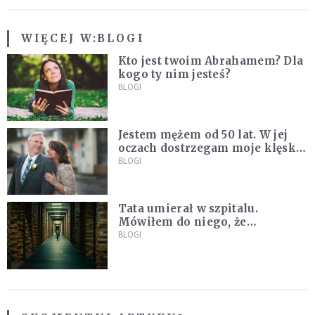
WIĘCEJ W:
BLOGI
Kto jest twoim Abrahamem? Dla
kogo ty nim jesteś?
BLOGI
Jestem mężem od 50 lat. W jej
oczach dostrzegam moje klęski i
zwycięstwa
BLOGI
Tata umierał w szpitalu.
Mówiłem do niego, że
pozwalam mu odejść, żeby się
BLOGI
już o nas nie martwił