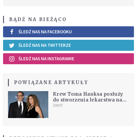
BĄDŹ NA BIEŻĄCO
ŚLEDŹ NAS NA FACEBOOKU
ŚLEDŹ NAS NA TWITTERZE
ŚLEDŹ NAS NA INSTAGRAMIE
POWIĄZANE ARTYKUŁY
Krew Toma Hanksa posłuży
do stworzenia lekarstwa na
COVID-19. On i jego żona są
ŚWIAT
"ozdrowieńcami"