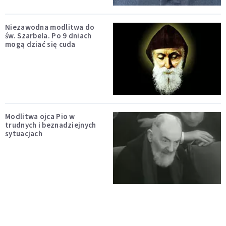
Niezawodna modlitwa do
św. Szarbela. Po 9 dniach
mogą dziać się cuda
Modlitwa ojca Pio w
trudnych i beznadziejnych
sytuacjach