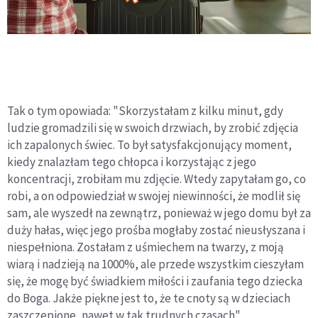
Tak o tym opowiada: "Skorzystałam z kilku minut, gdy
ludzie gromadzili się w swoich drzwiach, by zrobić zdjęcia
ich zapalonych świec. To był satysfakcjonujący moment,
kiedy znalazłam tego chłopca i korzystając z jego
koncentracji, zrobiłam mu zdjęcie. Wtedy zapytałam go, co
robi, a on odpowiedział w swojej niewinności, że modlił się
sam, ale wyszedł na zewnątrz, ponieważ w jego domu był za
duży hałas, więc jego prośba mogłaby zostać nieusłyszana i
niespełniona. Zostałam z uśmiechem na twarzy, z moją
wiarą i nadzieją na 1000%, ale przede wszystkim cieszyłam
się, że mogę być świadkiem miłości i zaufania tego dziecka
do Boga. Jakże piękne jest to, że te cnoty są w dzieciach
zaszczepione, nawet w tak trudnych czasach".