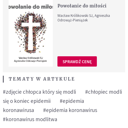
Powołanie do miłości
Wacław Królikowski SJ, Agnieszka
Odrowąż-Pieniążek
SPRAWDŹ CENĘ
TEMATY W ARTYKULE
#zdjęcie chłopca który się modli
#chłopiec modli
się o koniec epidemii
#epidemia
koronawirusa
#epidemia koronawirus
#koronawirus modlitwa