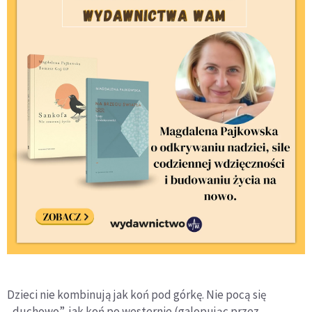
Dzieci nie kombinują jak koń pod górkę. Nie pocą się
„duchowo”, jak koń po westernie (galopując przez