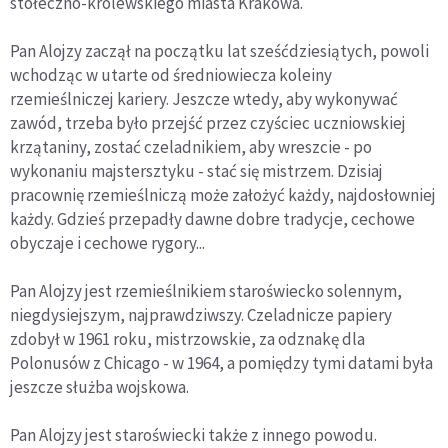
stołeczno-królewskiego miasta Krakowa.
Pan Alojzy zaczął na początku lat sześćdziesiątych, powoli
wchodząc w utarte od średniowiecza koleiny
rzemieślniczej kariery. Jeszcze wtedy, aby wykonywać
zawód, trzeba było przejść przez czyściec uczniowskiej
krzątaniny, zostać czeladnikiem, aby wreszcie - po
wykonaniu majstersztyku - stać się mistrzem. Dzisiaj
pracownię rzemieślniczą może założyć każdy, najdosłowniej
każdy. Gdzieś przepadły dawne dobre tradycje, cechowe
obyczaje i cechowe rygory...
Pan Alojzy jest rzemieślnikiem staroświecko solennym,
niegdysiejszym, najprawdziwszy. Czeladnicze papiery
zdobył w 1961 roku, mistrzowskie, za odznakę dla
Polonusów z Chicago - w 1964, a pomiędzy tymi datami była
jeszcze służba wojskowa.
Pan Alojzy jest staroświecki także z innego powodu.