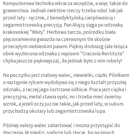
Komputerowa technika wkracza wszędzie, a więc także do
grawerstwa. Jednak niektóre rzeczy trzeba robić tak jak
przed laty - ręcznie, z benedyktyńską cierpliwością i
zegarmistrzowską precyzją. Pan Alojzy sięga po odznakę
krakowskiej "Wisły". Herbowa tarcza, pośrodku biała
pięcioramienna gwiazda na czerwonym tle skośnie
przeciętym niebieskim pasem. Piękny drobiazg (ale leżąca
obok wyzłocona odznaka z napisem "Cracovia Restituta"
chyba jeszcze piękniejsza), ile jednak było z nim roboty!
Na początku jest stalowy walec, niewielki, ciężki. Pilnikiem
a następnie rylcem wydobywa się z niego kształt przyszłej
odznaki, a raczej jego lustrzane odbicie. Praca jest ciężka i
precyzyjna, metal stawia opór, no i trzeba mieć świetny
wzrok, a jeżeli oczy już nie takie, jak przed laty, w sukurs
przychodzą okulary lub zegarmistrzowska lupa.
Później należy walec zahartować i można przystąpić do
tłoczenia. W miedzi, srebrze lub złocie, bo na innych