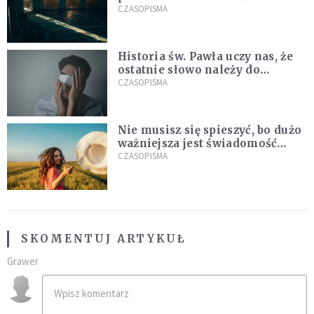
CZASOPISMA
Historia św. Pawła uczy nas, że
ostatnie słowo należy do
światła, a nie do ciemności
CZASOPISMA
Nie musisz się spieszyć, bo dużo
ważniejsza jest świadomość
kierunku
CZASOPISMA
SKOMENTUJ ARTYKUŁ
Grawer