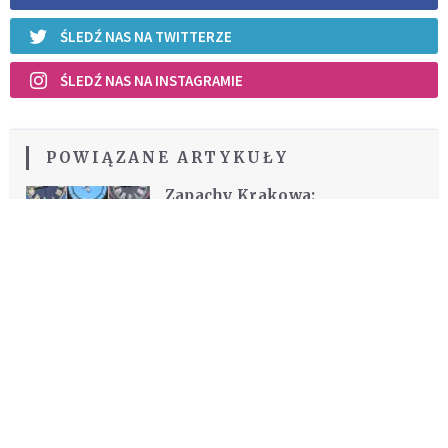
ŚLEDŹ NAS NA TWITTERZE
ŚLEDŹ NAS NA INSTAGRAMIE
POWIĄZANE ARTYKUŁY
Zapachy Krakowa:
Zegarmistrz z Szewskiej
STYL ŻYCIA
REKOMENDOWANE DLA CIEBIE /
POLECANE ARTYKUŁY
Do wielkiego światła idzie się przez
wielkie ciemności
CZYTELNIA