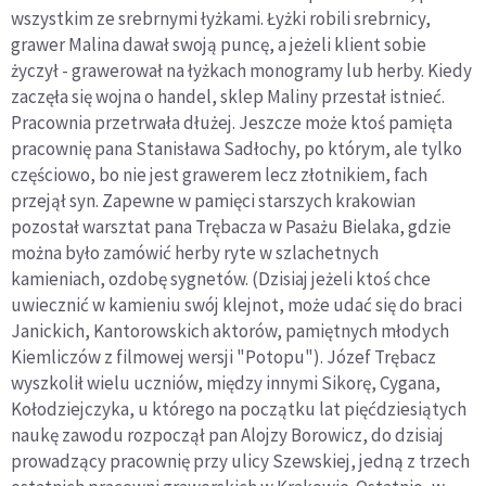
wszystkim ze srebrnymi łyżkami. Łyżki robili srebrnicy,
grawer Malina dawał swoją puncę, a jeżeli klient sobie
życzył - grawerował na łyżkach monogramy lub herby. Kiedy
zaczęła się wojna o handel, sklep Maliny przestał istnieć.
Pracownia przetrwała dłużej. Jeszcze może ktoś pamięta
pracownię pana Stanisława Sadłochy, po którym, ale tylko
częściowo, bo nie jest grawerem lecz złotnikiem, fach
przejął syn. Zapewne w pamięci starszych krakowian
pozostał warsztat pana Trębacza w Pasażu Bielaka, gdzie
można było zamówić herby ryte w szlachetnych
kamieniach, ozdobę sygnetów. (Dzisiaj jeżeli ktoś chce
uwiecznić w kamieniu swój klejnot, może udać się do braci
Janickich, Kantorowskich aktorów, pamiętnych młodych
Kiemliczów z filmowej wersji "Potopu"). Józef Trębacz
wyszkolił wielu uczniów, między innymi Sikorę, Cygana,
Kołodziejczyka, u którego na początku lat pięćdziesiątych
naukę zawodu rozpoczął pan Alojzy Borowicz, do dzisiaj
prowadzący pracownię przy ulicy Szewskiej, jedną z trzech