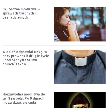
Skuteczna modlitwa w
sprawach trudnych i
beznadziejnych
W dzień odprawiał Mszę, w
nocy prowadził drugie życie.
Przełożony kazał mu
opuścić zakon
Niezawodna modlitwa do
św. Szarbela. Po 9 dniach
mogą dziać się cuda