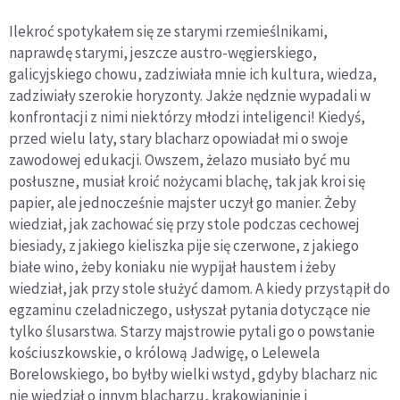
Ilekroć spotykałem się ze starymi rzemieślnikami,
naprawdę starymi, jeszcze austro-węgierskiego,
galicyjskiego chowu, zadziwiała mnie ich kultura, wiedza,
zadziwiały szerokie horyzonty. Jakże nędznie wypadali w
konfrontacji z nimi niektórzy młodzi inteligenci! Kiedyś,
przed wielu laty, stary blacharz opowiadał mi o swoje
zawodowej edukacji. Owszem, żelazo musiało być mu
posłuszne, musiał kroić nożycami blachę, tak jak kroi się
papier, ale jednocześnie majster uczył go manier. Żeby
wiedział, jak zachować się przy stole podczas cechowej
biesiady, z jakiego kieliszka pije się czerwone, z jakiego
białe wino, żeby koniaku nie wypijał haustem i żeby
wiedział, jak przy stole służyć damom. A kiedy przystąpił do
egzaminu czeladniczego, usłyszał pytania dotyczące nie
tylko ślusarstwa. Starzy majstrowie pytali go o powstanie
kościuszkowskie, o królową Jadwigę, o Lelewela
Borelowskiego, bo byłby wielki wstyd, gdyby blacharz nic
nie wiedział o innym blacharzu, krakowianinie i