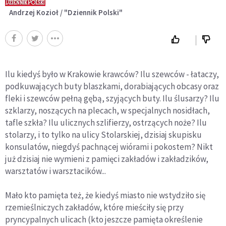
Andrzej Kozioł / "Dziennik Polski"
Ilu kiedyś było w Krakowie krawców? Ilu szewców - łataczy,
podkuwających buty blaszkami, dorabiających obcasy oraz
fleki i szewców pełną gębą, szyjących buty. Ilu ślusarzy? Ilu
szklarzy, noszących na plecach, w specjalnych nosidłach,
tafle szkła? Ilu ulicznych szlifierzy, ostrzących noże? Ilu
stolarzy, i to tylko na ulicy Stolarskiej, dzisiaj skupisku
konsulatów, niegdyś pachnącej wiórami i pokostem? Nikt
już dzisiaj nie wymieni z pamięci zakładów i zakładzików,
warsztatów i warsztacików...
Mało kto pamięta też, że kiedyś miasto nie wstydziło się
rzemieślniczych zakładów, które mieściły się przy
pryncypalnych ulicach (kto jeszcze pamięta określenie