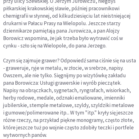
przy ulicy Szewskiej. O Jerzym Jurowiczu, niegdyś
piłkarskiej krakowskiej sławie, później pracownikowi
chemigrafii w słynnej, od kilkudziesięciu lat nieistniejącej
drukarni w Pałacu Prasy na Wielopolu. Jeszcze starzy
dziennikarze pamiętają pana Jurowicza, a pan Alojzy
Borowicz wspomina, że jak trzeba było wytrawić coś w
cynku - szło się na Wielopole, do pana Jerzego.
Czym się zajmuje grawer? Odpowiedź sama ciśnie się na usta
- graweruje, ryje w metalu, w złocie, w srebrze, napisy.
Owszem, ale nie tylko. Sięgnijmy po wizytówkę zakładu
pana Borowicza: Usługi grawerskie i wyrób pieczątek.
Napisy na obrączkach, sygnetach, ryngrafach, wisiorkach,
herby rodowe, medale, odznaki emaliowane, imienniki
jubilerskie, stemple metalowe, szyldy, szyldziki metalowe
i gumowe/polimerowane itp... W tym "itp." kryły się jeszcze
różne rzeczy, na przykład piękne monogramy, często złote,
które jeszcze tuż po wojnie często zdobiły teczki i portfele
wytwornych panów.