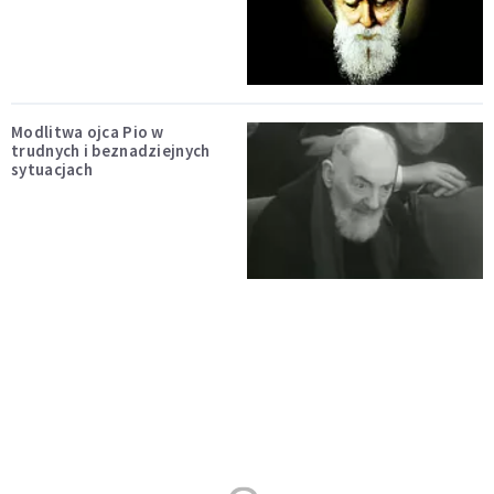
Modlitwa ojca Pio w
trudnych i beznadziejnych
sytuacjach