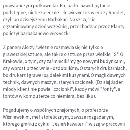
powstańczym pułkowniku. Ba, padło nawet pytanie
podstępne, niebezpieczne - ile wieżyczek wieńczy Rondel,
czyli po dzisiejszemu Barbakan. Na szczęście
egzaminowany dzień wcześniej, przechodząc przez Planty,
policzył barbakanowe wieżyczki.
Z panem Alojzy świetnie rozmawia się nie tylko o
grawerskiej sztuce, ale także o sztuce przez wielkie "S". O
Krakowie, o tym, czy zaśmieciliśmy go nowymi budynkami,
czy wprost przeciwnie - ozdobiliśmy. O starych drukarniach,
bo drukarz i grawer są dalekimi kuzynami. O magii dawnych
technik, dawnych maszyn, starych czcionek. (Dzisiaj żaden
młody klient nie powie "czcionki", każdy mówi "fonty", a
fontów w komputerze co niemiara, bez liku).
Pogadujemy o wspólnych znajomych, o profesorze
Wiśniewskim, mefistofelicznym, zawsze rozgadanym,
którego grafiki z cyklu "Jesień kawalerii" wiszą w pracowni