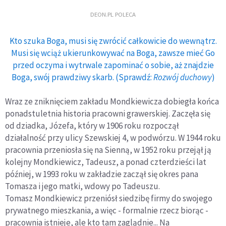
DEON.PL POLECA
Kto szuka Boga, musi się zwrócić całkowicie do wewnątrz.
Musi się wciąż ukierunkowywać na Boga, zawsze mieć Go
przed oczyma i wytrwale zapominać o sobie, aż znajdzie
Boga, swój prawdziwy skarb. (Sprawdź:
Rozwój duchowy
)
Wraz ze zniknięciem zakładu Mondkiewicza dobiegła końca
ponadstuletnia historia pracowni grawerskiej. Zaczęła się
od dziadka, Józefa, który w 1906 roku rozpoczął
działalność przy ulicy Szewskiej 4, w podwórzu. W 1944 roku
pracownia przeniosła się na Sienną, w 1952 roku przejął ją
kolejny Mondkiewicz, Tadeusz, a ponad czterdzieści lat
później, w 1993 roku w zakładzie zaczął się okres pana
Tomasza i jego matki, wdowy po Tadeuszu.
Tomasz Mondkiewicz przeniósł siedzibę firmy do swojego
prywatnego mieszkania, a więc - formalnie rzecz biorąc -
pracownia istnieje, ale kto tam zaglądnie... Na