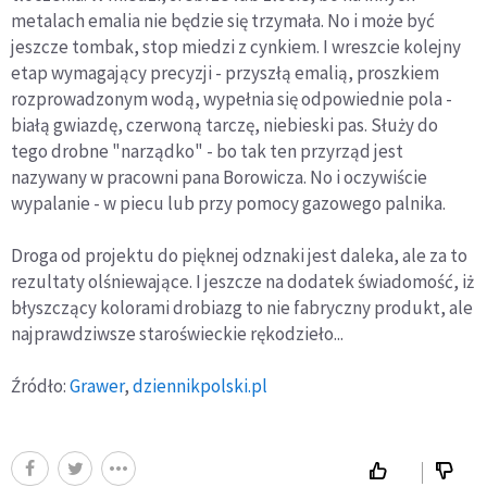
metalach emalia nie będzie się trzymała. No i może być
jeszcze tombak, stop miedzi z cynkiem. I wreszcie kolejny
etap wymagający precyzji - przyszłą emalią, proszkiem
rozprowadzonym wodą, wypełnia się odpowiednie pola -
białą gwiazdę, czerwoną tarczę, niebieski pas. Służy do
tego drobne "narządko" - bo tak ten przyrząd jest
nazywany w pracowni pana Borowicza. No i oczywiście
wypalanie - w piecu lub przy pomocy gazowego palnika.
Droga od projektu do pięknej odznaki jest daleka, ale za to
rezultaty olśniewające. I jeszcze na dodatek świadomość, iż
błyszczący kolorami drobiazg to nie fabryczny produkt, ale
najprawdziwsze staroświeckie rękodzieło...
Źródło:
Grawer
,
dziennikpolski.pl