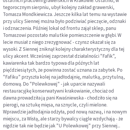
ostatnich pracowni grawerskich w Krakowie. Ostatnio, w
tegorocznym sierpniu, ubył kolejny zakład grawerski,
Tomasza Mondkiewicza. Jeszcze kilka lat temu na wystawie
przy ulicy Siennej można było podziwiać pieczęcie, odznaki
i odznaczenia. Później lokal od frontu zajął sklep, panu
Tomaszowi pozostało malutkie pomieszczenie w głębi. W
lecie musiał z niego zrezygnować - czynsz okazał się za
wysoki. Z Siennej zniknął kolejny charakterystyczny dla tej
ulicy akcent. Wcześniej zaprzestał działalności "Fafik",
kawiarenka tak bardzo typowa dla późnych lat
pięćdziesiątych, że powinna zostać uznana za zabytek. Po
"Fafiku" przyszła kolej na jadłodajnię, malutką, przytulną,
domową. Do "Polewkowej" - jak uparcie nazywali
restauracyjkę konserwatywni krakowianie, chociaż od
dawna prowadziła ją pani Kwaśniewska - chodziło się na
pierogi, na sztukę mięsa, na sznycle, czyli mielone.
Wprawdzie jadłodajnia odżyła, pod nową nazwą, i na nowym
miejscu, za Wisłą, ale starzy bywalcy ciągle wzdychają - że
nigdzie tak nie będzie jak "U Polewkowej" przy Siennej...