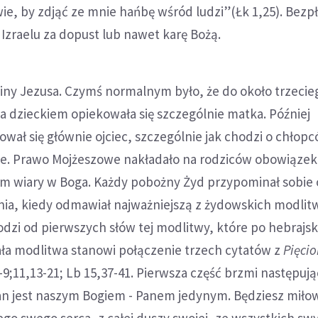
wie, by zdjąć ze mnie hańbę wśród ludzi”(Łk 1,25). Bez
zraelu za dopust lub nawet karę Bożą.
iny Jezusa. Czymś normalnym było, że do około trzecieg
a dzieckiem opiekowała się szczególnie matka. Później
ł się głównie ojciec, szczególnie jak chodzi o chłopcó
ne. Prawo Mojżeszowe nakładało na rodziców obowiązek
om wiary w Boga. Każdy pobożny Żyd przypominał sobie
dnia, kiedy odmawiał najważniejszą z żydowskich modli
dzi od pierwszych słów tej modlitwy, które po hebrajs
Cała modlitwa stanowi połączenie trzech cytatów z
Pięci
-9;11,13-21; Lb 15,37-41. Pierwsza część brzmi następują
Pan jest naszym Bogiem - Panem jedynym. Będziesz miło