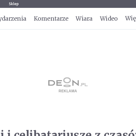
g
Sklep
Wię
darzenia
Komentarze
Wiara
Wideo
 i celibatariusze z czas