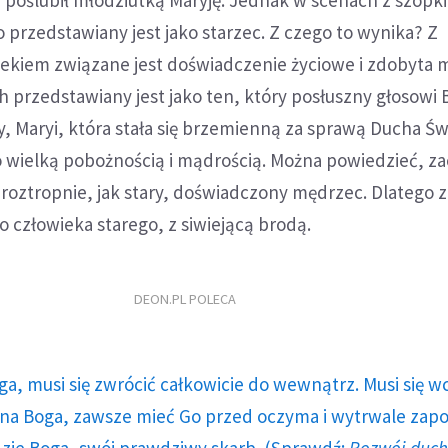
 poślubił młodziutką Maryję. Jednak w scenach z szopki
o przedstawiany jest jako starzec. Z czego to wynika? Z
iem związane jest doświadczenie życiowe i zdobyta 
h przedstawiany jest jako ten, który posłuszny głosowi
y, Maryi, która stała się brzemienną za sprawą Ducha Św
o wielką pobożnością i mądrością. Można powiedzieć, z
, roztropnie, jak stary, doświadczony mędrzec. Dlatego 
o człowieka starego, z siwiejącą brodą.
DEON.PL POLECA
ga, musi się zwrócić całkowicie do wewnątrz. Musi się w
a Boga, zawsze mieć Go przed oczyma i wytrwale zap