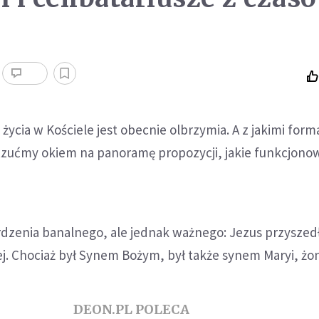
ycia w Kościele jest obecnie olbrzymia. A z jakimi form
Rzućmy okiem na panoramę propozycji, jakie funkcjonow
dzenia banalnego, ale jednak ważnego: Jezus przyszedł
iej. Chociaż był Synem Bożym, był także synem Maryi, żo
DEON.PL POLECA