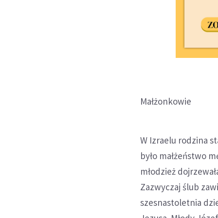
Małżonkowie
W Izraelu rodzina 
było małżeństwo męż
młodzież dojrzewał
Zazwyczaj ślub zawi
szesnastoletnia dzi