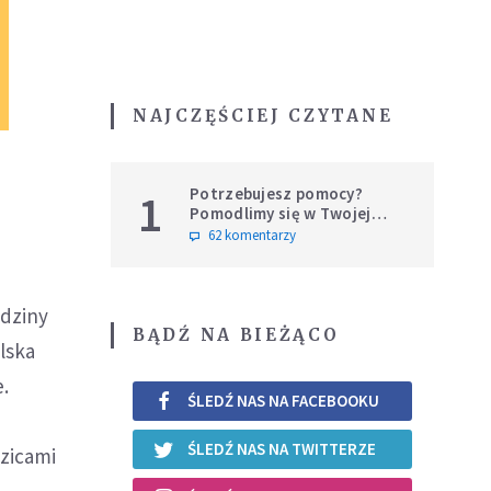
NAJCZĘŚCIEJ CZYTANE
Potrzebujesz pomocy?
1
Pomodlimy się w Twojej
intencji
62 komentarzy
odziny
BĄDŹ NA BIEŻĄCO
lska
.
ŚLEDŹ NAS NA FACEBOOKU
ŚLEDŹ NAS NA TWITTERZE
dzicami