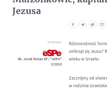
Jezusa
16 lat temu
Różnorodność form ż
zetknął się Jezus? 
wieku w Izraelu.
dk. Jacek Wolan SP / "eSPe"
3/2010
Zacznijmy od stwier
w rodzinie izraelsk