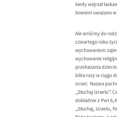
kiedy wejrzał łaska
bowiem uważano w I
Ale wróćmy do rodz
czwartego roku życi
wychowaniem zajmowa
wychowanie religij
przekazania dzieci
kilka razy w ciągu 
Israel
. Nazwa pocho
„Słuchaj Izraelu”. 
dokładnie z Pwt 6,4
„Słuchaj, Izraelu, 