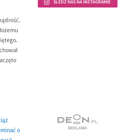
ŚLEDŹ NAS NA INSTAGRAMIE
mądrość.
 Bożemu
iętego.
achował
zaczęto
ciąż
ominać o