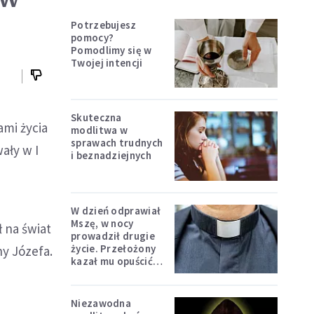
Potrzebujesz
pomocy?
Pomodlimy się w
Twojej intencji
Skuteczna
ami życia
modlitwa w
sprawach trudnych
ały w I
i beznadziejnych
W dzień odprawiał
Mszę, w nocy
 na świat
prowadził drugie
życie. Przełożony
ny Józefa.
kazał mu opuścić
zakon
Niezawodna