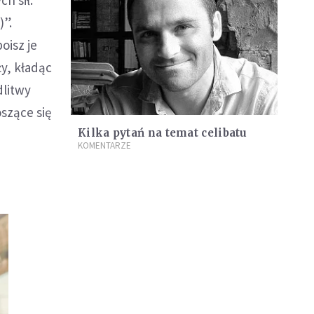
h sił.
)”.
oisz je
y, kładąc
dlitwy
oszące się
Kilka pytań na temat celibatu
KOMENTARZE