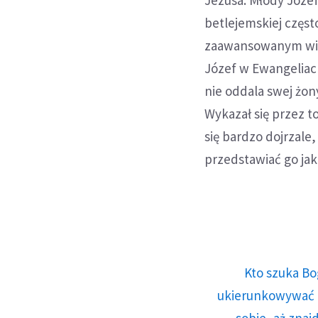
Jezusa. Młody Józef
betlejemskiej częst
zaawansowanym wiek
Józef w Ewangeliac
nie oddala swej żon
Wykazał się przez t
się bardzo dojrzale
przedstawiać go jak
Kto szuka Bo
ukierunkowywać n