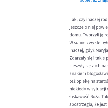
sobie, aż znaj
Tak, czy inaczej ro
jeszcze o niej pow
domu. Tworzyli ją ro
W sumie zwykle był
inaczej, gdyż Maryj
Zdarzały się i takie
cieszyły się z ich n
znakiem błogosławi
też opiekę na staroś
niekiedy w sytuacj
łaskawość Boża. Tak
spostrzegła, że jes