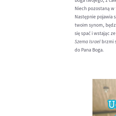
Boga twojego, z cał
Niech pozostaną w t
Następnie pojawia s
twoim synom, będzi
się spać i wstając z
Szema Israel
brzmi 
do Pana Boga.