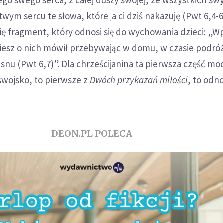
ego swego serca, z całej duszy swojej, ze wszystkich swyc
wym sercu te słowa, które ja ci dziś nakazuję (Pwt 6,4-6
ię fragment, który odnosi się do wychowania dzieci: „Wp
esz o nich mówił przebywając w domu, w czasie podróż
e snu (Pwt 6,7)”. Dla chrześcijanina ta pierwsza część mo
swojsko, to pierwsze z
Dwóch przykazań miłości
, to odn
DEON.PL POLECA