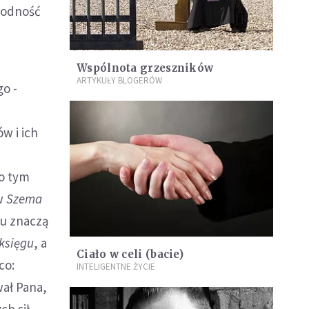
płodność
Wspólnota grzeszników
ARTYKUŁY BLOGERÓW
o -
w i ich
 o tym
tw
Szema
ku znaczą
oksięgu
, a
Ciało w celi (bacie)
co:
INTELIGENTNE ŻYCIE
wał Pana,