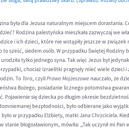
dzie Boga, swój prawdziwy skarb. (Sprawdź:
Rozwój duc
dzina była dla Jezusa naturalnym miejscem dorastania. 
iedzieć? Rodzina palestyńska mieszkała zazwyczaj we w
dzice i ich dzieci, które nie wstąpiły jeszcze w związek 
o to sześć, siedem osób. W przypadku Świętej Rodziny b
a urodziła tylko jednego syna. Tak więc Jezus był jedyna
 przypadki, chociaż Izraelitki pragnęły mieć wiele dzieci 
arodzin. To
Tora
, czyli
Prawo Mojżeszowe
nauczało, że dzie
eństwa Bożego, posiadanie licznego potomstwa gwara
ć. Pojawienie się dziecka po długim okresie bezdzietnośc
i domniemanej bezpłodności, było odbierane jako wyjąt
 było w przypadku Elżbiety, matki Jana Chrzciciela. Kie
t w stanie błogosławionym, mówiła: „Tak uczynił mi Pan