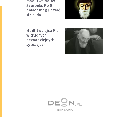
modlitwa do św.
Szarbela. Po 9
dniach mogą dziać
się cuda
Modlitwa ojca Pio
w trudnych i
beznadziejnych
sytuacjach