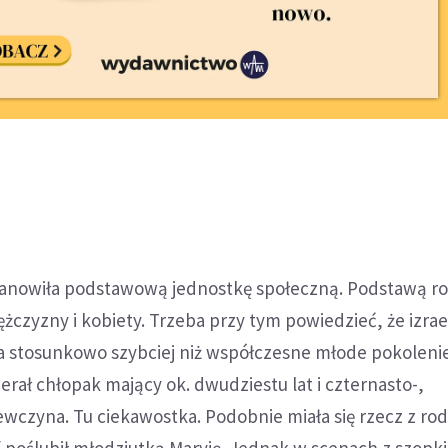
stanowiła podstawową jednostkę społeczną. Podstawą r
czyzny i kobiety. Trzeba przy tym powiedzieć, że izrae
a stosunkowo szybciej niż współczesne młode pokolenie
erał chłopak mający ok. dwudziestu lat i czternasto-,
ewczyna. Tu ciekawostka. Podobnie miała się rzecz z ro