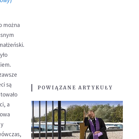
howy
)
Co można
łasnym
małżeński.
yło
kiem.
i zawsze
ci są
POWIĄZANE ARTYKUŁY
ntowało
i, a
kowa
dy
 wówczas,