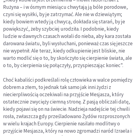
Rużyna – i w ósmym miesiącu chwytają ją bóle porodowe,
czyni się wysiłki, by je zatrzymać. Ale nie w dziewiątym;
kiedy bowiem wtedy ją chwycą, dokłada się starań, by je
powiększyć, żeby szybciej urodziła. I podobnie, kiedy
ludzie w dawnych czasach wołali do nieba, aby kara została
darowana światu, byli wysłuchani, ponieważ czas się jeszcze
nie wypełnił. Ale teraz, kiedy odkupienie jest bliskie, nie
warto modlić się o to, by skończyło się cierpienie świata, ale
o to, by cierpienia się połączyły, przyspieszając koniec".
Choć kabaliści podkreślali rolę człowieka w walce pomiędzy
dobrem a złem, to jednak tak samo jak inni żydzi z
niecierpliwością oczekiwali na przyjście Mesjasza, który
ostatecznie zwycięży ciemną stronę. Z pasją obliczali datę,
kiedy pojawi się on na świecie. Nadzieja nadejście tej chwili
rosła, zwłaszcza gdy prześladowano Żydów rozproszonych
w wielu krajach Europy. Cierpienie nasilało modlitwy o
przyjście Mesjasza, który na nowo zgromadzi naród Izraela i