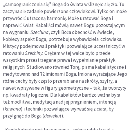
„samoograniczenia się" Boga do świata wśliznęło się zło. Tu
zaczyna się zadanie powierzone człowiekowi. Tylko on może
przywrócić utraconą harmonię. Może uratować Boga i
naprawić świat. Kabaliści mówią nawet Bogu pozostającym
na wygnaniu.
Szechina
, czyli Boża obecność w świecie,
kobiecy aspekt Boga, potrzebuje wybawiciela: człowieka.
Mistycy podejmowali praktyki pozwalające uczestniczyć w
ratowaniu
Szechiny.
Orężem w tej walce było przede
wszystkim przestrzegane prawa i wypełnianie praktyk
religijnych. Studiowano również Torę, pisma kabalistyczne i
medytowano nad 72 imionami Boga. Imiona wyrażające Jego
różne cechy były często przerabiane na skróty, szyfry, a
nawet wpisywane w figury geometryczne – tak, że tworzyły
np. kwadraty logiczne. Dla kabalistów bardzo ważna była
też modlitwa, medytacja nad jej pragnieniem, intencją
(
kawana
) i techniki pozwalające wyrwać się z ciała, by
przylgnąć do Boga (
deweku
t
).
„Kiedy kobieta jest brzemienna – mówił rabbi Izrael z