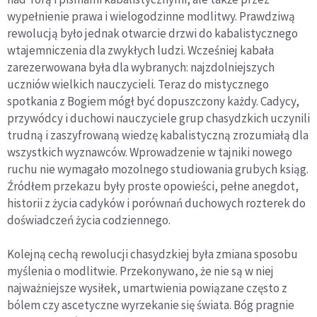
wypełnienie prawa i wielogodzinne modlitwy. Prawdziwą
rewolucją było jednak otwarcie drzwi do kabalistycznego
wtajemniczenia dla zwykłych ludzi. Wcześniej kabała
zarezerwowana była dla wybranych: najzdolniejszych
uczniów wielkich nauczycieli. Teraz do mistycznego
spotkania z Bogiem mógł być dopuszczony każdy. Cadycy,
przywódcy i duchowi nauczyciele grup chasydzkich uczynili
trudną i zaszyfrowaną wiedzę kabalistyczną zrozumiałą dla
wszystkich wyznawców. Wprowadzenie w tajniki nowego
ruchu nie wymagało mozolnego studiowania grubych ksiąg.
Źródłem przekazu były proste opowieści, pełne anegdot,
historii z życia cadyków i porównań duchowych rozterek do
doświadczeń życia codziennego.
Kolejną cechą rewolucji chasydzkiej była zmiana sposobu
myślenia o modlitwie. Przekonywano, że nie są w niej
najważniejsze wysiłek, umartwienia powiązane często z
bólem czy ascetyczne wyrzekanie się świata. Bóg pragnie