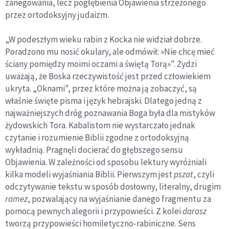
zanegowania, lecz pogłębienia Objawienia strzeżonego
przez ortodoksyjny judaizm.
„W podeszłym wieku rabin z Kocka nie widział dobrze.
Poradzono mu nosić okulary, ale odmówił: »Nie chcę mieć
ściany pomiędzy moimi oczami a świętą Torą»". Żydzi
uważają, że Boska rzeczywistość jest przed człowiekiem
ukryta. „Oknami", przez które można ją zobaczyć, są
właśnie święte pisma i język hebrajski. Dlatego jedną z
najważniejszych dróg poznawania Boga była dla mistyków
żydowskich Tora. Kabalistom nie wystarczało jednak
czytanie i rozumienie Biblii zgodne z ortodoksyjną
wykładnią. Pragnęli docierać do głębszego sensu
Objawienia. W zależności od sposobu lektury wyróżniali
kilka modeli wyjaśniania Biblii. Pierwszym jest
pszat
, czyli
odczytywanie tekstu w sposób dosłowny, literalny, drugim
ramez
, pozwalający na wyjaśnianie danego fragmentu za
pomocą pewnych alegorii i przypowieści. Z kolei
darasz
tworzą przypowieści homiletyczno-rabiniczne. Sens