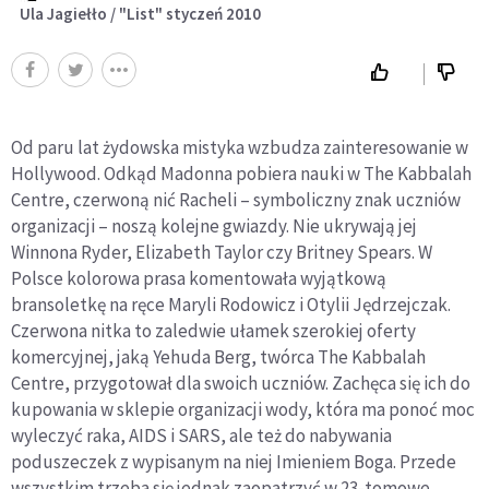
Ula Jagiełło / "List" styczeń 2010
Od paru lat żydowska mistyka wzbudza zainteresowanie w
Hollywood. Odkąd Madonna pobiera nauki w The Kabbalah
Centre, czerwoną nić Racheli – symboliczny znak uczniów
organizacji – noszą kolejne gwiazdy. Nie ukrywają jej
Winnona Ryder, Elizabeth Taylor czy Britney Spears. W
Polsce kolorowa prasa komentowała wyjątkową
bransoletkę na ręce Maryli Rodowicz i Otylii Jędrzejczak.
Czerwona nitka to zaledwie ułamek szerokiej oferty
komercyjnej, jaką Yehuda Berg, twórca The Kabbalah
Centre, przygotował dla swoich uczniów. Zachęca się ich do
kupowania w sklepie organizacji wody, która ma ponoć moc
wyleczyć raka, AIDS i SARS, ale też do nabywania
poduszeczek z wypisanym na niej Imieniem Boga. Przede
wszystkim trzeba się jednak zaopatrzyć w 23-tomowe