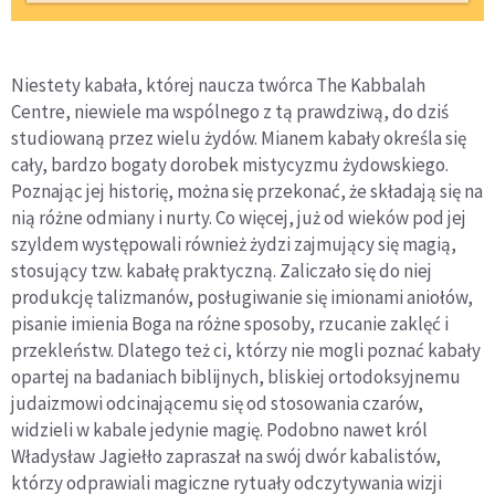
Niestety kabała, której naucza twórca The Kabbalah
Centre, niewiele ma wspólnego z tą prawdziwą, do dziś
studiowaną przez wielu żydów. Mianem kabały określa się
cały, bardzo bogaty dorobek mistycyzmu żydowskiego.
Poznając jej historię, można się przekonać, że składają się na
nią różne odmiany i nurty. Co więcej, już od wieków pod jej
szyldem występowali również żydzi zajmujący się magią,
stosujący tzw. kabałę praktyczną. Zaliczało się do niej
produkcję talizmanów, posługiwanie się imionami aniołów,
pisanie imienia Boga na różne sposoby, rzucanie zaklęć i
przekleństw. Dlatego też ci, którzy nie mogli poznać kabały
opartej na badaniach biblijnych, bliskiej ortodoksyjnemu
judaizmowi odcinającemu się od stosowania czarów,
widzieli w kabale jedynie magię. Podobno nawet król
Władysław Jagiełło zapraszał na swój dwór kabalistów,
którzy odprawiali magiczne rytuały odczytywania wizji