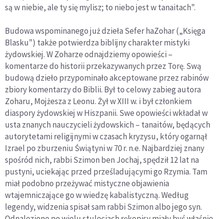
są w niebie, ale ty się mylisz; to niebo jest w tanaitach".
Budowa wspominanego już dzieła Sefer haZohar („Księga
Blasku") także potwierdza biblijny charakter mistyki
żydowskiej. W Zoharze odnajdziemy opowieści –
komentarze do historii przekazywanych przez Torę. Swą
budową dzieło przypominało akceptowane przez rabinów
zbiory komentarzy do Biblii. Był to celowy zabieg autora
Zoharu, Mojżesza z Leonu. Żył w XIII w. i był członkiem
diaspory żydowskiej w Hiszpanii. Swe opowieści wkładał w
usta znanych nauczycieli żydowskich – tanaitów, będących
autorytetami religijnymi w czasach kryzysu, który ogarnął
Izrael po zburzeniu Świątyni w 70 r. n.e. Najbardziej znany
spośród nich, rabbi Szimon ben Jochaj, spędził 12 lat na
pustyni, uciekając przed prześladującymi go Rzymia. Tam
miał podobno przeżywać mistyczne objawienia
wtajemniczające go w wiedzę kabalistyczną. Według
legendy, widzenia spisał sam rabbi Szimon albo jego syn.
Odnalezione po wielu stuleciach rękopisy miały być właśnie