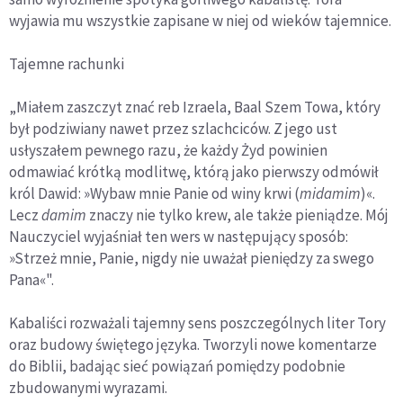
wyjawia mu wszystkie zapisane w niej od wieków tajemnice.
Tajemne rachunki
„Miałem zaszczyt znać reb Izraela, Baal Szem Towa, który
był podziwiany nawet przez szlachciców. Z jego ust
usłyszałem pewnego razu, że każdy Żyd powinien
odmawiać krótką modlitwę, którą jako pierwszy odmówił
król Dawid: »Wybaw mnie Panie od winy krwi (
midamim
)«.
Lecz
damim
znaczy nie tylko krew, ale także pieniądze. Mój
Nauczyciel wyjaśniał ten wers w następujący sposób:
»Strzeż mnie, Panie, nigdy nie uważał pieniędzy za swego
Pana«".
Kabaliści rozważali tajemny sens poszczególnych liter Tory
oraz budowy świętego języka. Tworzyli nowe komentarze
do Biblii, badając sieć powiązań pomiędzy podobnie
zbudowanymi wyrazami.