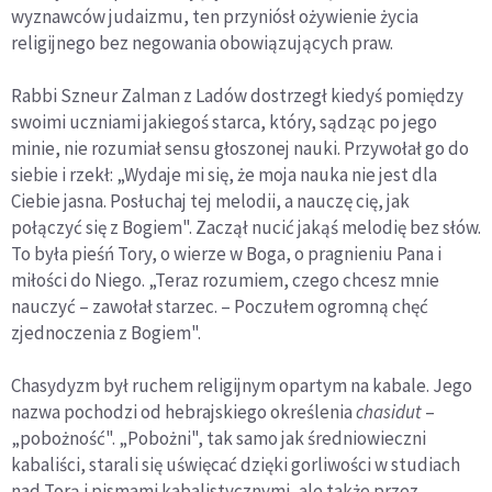
wyznawców judaizmu, ten przyniósł ożywienie życia
religijnego bez negowania obowiązujących praw.
Rabbi Szneur Zalman z Ladów dostrzegł kiedyś pomiędzy
swoimi uczniami jakiegoś starca, który, sądząc po jego
minie, nie rozumiał sensu głoszonej nauki. Przywołał go do
siebie i rzekł: „Wydaje mi się, że moja nauka nie jest dla
Ciebie jasna. Posłuchaj tej melodii, a nauczę cię, jak
połączyć się z Bogiem". Zaczął nucić jakąś melodię bez słów.
To była pieśń Tory, o wierze w Boga, o pragnieniu Pana i
miłości do Niego. „Teraz rozumiem, czego chcesz mnie
nauczyć – zawołał starzec. – Poczułem ogromną chęć
zjednoczenia z Bogiem".
Chasydyzm był ruchem religijnym opartym na kabale. Jego
nazwa pochodzi od hebrajskiego określenia
chasidut
–
„pobożność". „Pobożni", tak samo jak średniowieczni
kabaliści, starali się uświęcać dzięki gorliwości w studiach
nad Torą i pismami kabalistycznymi, ale także przez