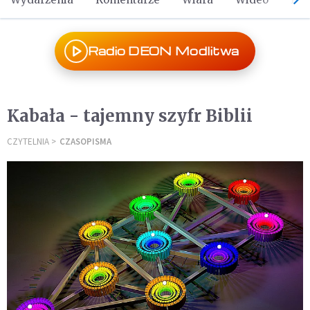
Radio DEON Modlitwa
Kabała - tajemny szyfr Biblii
CZYTELNIA
CZASOPISMA