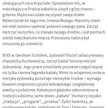
ukazujących się w krysztale. Opowiadano też, że
mieszkający w Pradze kabalista ulepił z gliny stwora –
golema. Mędrcowi udało się ożywić swoje dzieło.
Wykorzystał do tego moc Imienia Bożego. Niestety stwór
nie miał zamiaru spełniać poleceń swojego pana. Zaczął
niszczyć wszystko, co stanęło na jego drodze, i siał postrach
wśród mieszkańców miasta. Przerażony twórca był
zmuszony go uśmiercić.
W XX w. Gershom Scholem, żydowski filozof zafascynowany
chasydzką duchowością, zaczął badać historię mistyki
żydowskiej. Jego prace umożliwiły poznanie czegoś więcej
niż tylko ciemna legenda kabały. Mimo to wtajemniczenie w
mistykę żydowską pozostaje niezwykle trudne – wymaga
bowiem znajomości języka hebrajskiego i pogłębionej
wiedzy o judaizmie. Kabała jest głęboko zakorzeniona w
tradycji judaizmu; samo słowo „kabała" tłumaczy się jako
„tradycja", „przyjęcie", „przekaz". Żydzi twierdzą, że
studiowanie kabały, podobnie jak Tory i Talmudu, powinno