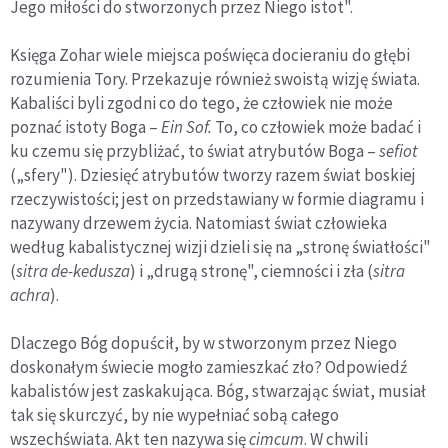
Jego miłości do stworzonych przez Niego istot".
Księga Zohar wiele miejsca poświęca docieraniu do głębi
rozumienia Tory. Przekazuje również swoistą wizję świata.
Kabaliści byli zgodni co do tego, że człowiek nie może
poznać istoty Boga –
Ein Sof.
To, co człowiek może badać i
ku czemu się przybliżać, to świat atrybutów Boga –
sefiot
(„sfery"). Dziesięć atrybutów tworzy razem świat boskiej
rzeczywistości; jest on przedstawiany w formie diagramu i
nazywany drzewem życia. Natomiast świat człowieka
według kabalistycznej wizji dzieli się na „stronę światłości"
(
sitra de-kedusza
) i „drugą stronę", ciemności i zła (
sitra
achra
).
Dlaczego Bóg dopuścił, by w stworzonym przez Niego
doskonałym świecie mogło zamieszkać zło? Odpowiedź
kabalistów jest zaskakująca. Bóg, stwarzając świat, musiał
tak się skurczyć, by nie wypełniać sobą całego
wszechświata. Akt ten nazywa się
cimcum
. W chwili