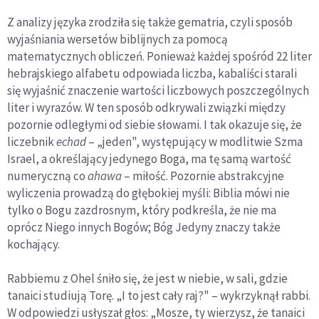
Z analizy języka zrodziła się także gematria, czyli sposób
wyjaśniania wersetów biblijnych za pomocą
matematycznych obliczeń. Ponieważ każdej spośród 22 liter
hebrajskiego alfabetu odpowiada liczba, kabaliści starali
się wyjaśnić znaczenie wartości liczbowych poszczególnych
liter i wyrazów. W ten sposób odkrywali związki między
pozornie odległymi od siebie słowami. I tak okazuje się, że
liczebnik
echad
– „jeden", występujący w modlitwie Szma
Israel, a określający jedynego Boga, ma tę samą wartość
numeryczną co
ahawa
– miłość. Pozornie abstrakcyjne
wyliczenia prowadzą do głębokiej myśli: Biblia mówi nie
tylko o Bogu zazdrosnym, który podkreśla, że nie ma
oprócz Niego innych Bogów; Bóg Jedyny znaczy także
kochający.
Rabbiemu z Ohel śniło się, że jest w niebie, w sali, gdzie
tanaici studiują Torę. „I to jest cały raj?" – wykrzyknął rabbi.
W odpowiedzi usłyszał głos: „Mosze, ty wierzysz, że tanaici