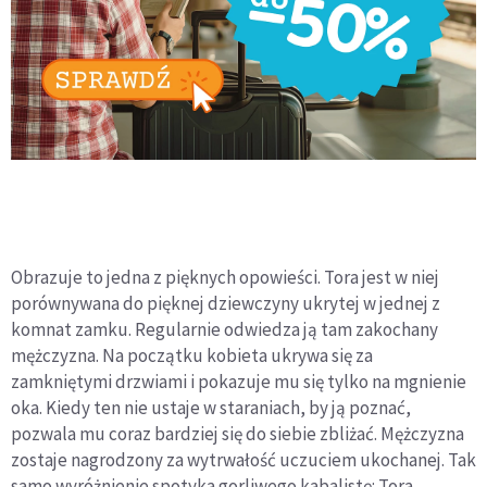
Obrazuje to jedna z pięknych opowieści. Tora jest w niej
porównywana do pięknej dziewczyny ukrytej w jednej z
komnat zamku. Regularnie odwiedza ją tam zakochany
mężczyzna. Na początku kobieta ukrywa się za
zamkniętymi drzwiami i pokazuje mu się tylko na mgnienie
oka. Kiedy ten nie ustaje w staraniach, by ją poznać,
pozwala mu coraz bardziej się do siebie zbliżać. Mężczyzna
zostaje nagrodzony za wytrwałość uczuciem ukochanej. Tak
samo wyróżnienie spotyka gorliwego kabalistę: Tora