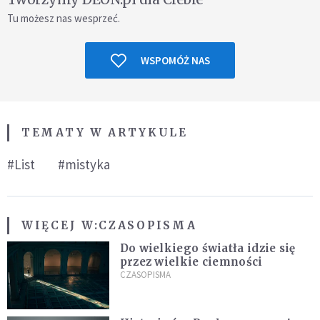
Tu możesz nas wesprzeć.
WSPOMÓŻ NAS
TEMATY W ARTYKULE
#List
#mistyka
WIĘCEJ W:
CZASOPISMA
Do wielkiego światła idzie się
przez wielkie ciemności
CZASOPISMA