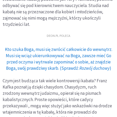
odbywać się pod kierownictwem nauczyciela. Studia nad
kabałą nie są przeznaczone dla kobiet i młodzieńców,
zajmować się nimi mogą mężczyźni, którzy ukończyli
trzydzieści lat.
DEON.PL POLECA
Kto szuka Boga, musi się zwrócić całkowicie do wewnątrz.
Musi się wciąż ukierunkowywać na Boga, zawsze mieć Go
przed oczyma i wytrwale zapominać o sobie, aż znajdzie
Boga, swój prawdziwy skarb. (Sprawdź:
Rozwój duchowy
)
Czym jest budząca tak wiele kontrowersji kabała? Franz
Kafka poznał ją dzięki chasydom. Chasydyzm, ruch
zrodzony wewnątrz judaizmu, opierał się na pismach
kabalistycznych. Proste opowieści, które cadycy
przekazywali , mogą więc służyć jako wskazówki na drodze
wtajemniczenia w tę kabałę, która nie prowadzi do