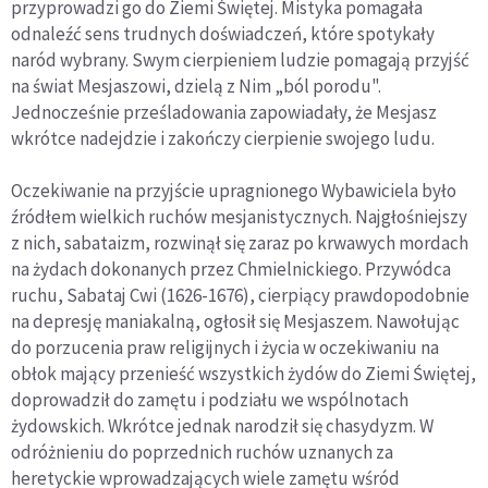
przyprowadzi go do Ziemi Świętej. Mistyka pomagała
odnaleźć sens trudnych doświadczeń, które spotykały
naród wybrany. Swym cierpieniem ludzie pomagają przyjść
na świat Mesjaszowi, dzielą z Nim „ból porodu".
Jednocześnie prześladowania zapowiadały, że Mesjasz
wkrótce nadejdzie i zakończy cierpienie swojego ludu.
Oczekiwanie na przyjście upragnionego Wybawiciela było
źródłem wielkich ruchów mesjanistycznych. Najgłośniejszy
z nich, sabataizm, rozwinął się zaraz po krwawych mordach
na żydach dokonanych przez Chmielnickiego. Przywódca
ruchu, Sabataj Cwi (1626-1676), cierpiący prawdopodobnie
na depresję maniakalną, ogłosił się Mesjaszem. Nawołując
do porzucenia praw religijnych i życia w oczekiwaniu na
obłok mający przenieść wszystkich żydów do Ziemi Świętej,
doprowadził do zamętu i podziału we wspólnotach
żydowskich. Wkrótce jednak narodził się chasydyzm. W
odróżnieniu do poprzednich ruchów uznanych za
heretyckie wprowadzających wiele zamętu wśród