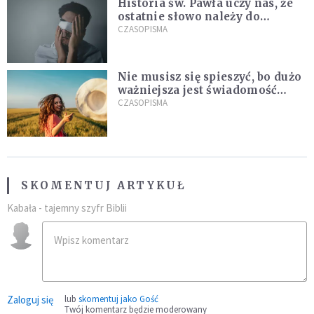
Historia św. Pawła uczy nas, że
ostatnie słowo należy do
światła, a nie do ciemności
CZASOPISMA
Nie musisz się spieszyć, bo dużo
ważniejsza jest świadomość
kierunku
CZASOPISMA
SKOMENTUJ ARTYKUŁ
Kabała - tajemny szyfr Biblii
Zaloguj się
lub
skomentuj jako Gość
Twój komentarz będzie moderowany