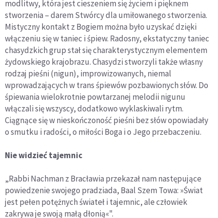
modlitwy, która jest cieszeniem się życiem i pięknem
stworzenia – darem Stwórcy dla umiłowanego stworzenia.
Mistyczny kontakt z Bogiem można było uzyskać dzięki
włączeniu się w taniec i śpiew. Radosny, ekstatyczny taniec
chasydzkich grup stał się charakterystycznym elementem
żydowskiego krajobrazu. Chasydzi stworzyli także własny
rodzaj pieśni (nigun), improwizowanych, niemal
wprowadzających w trans śpiewów pozbawionych słów. Do
śpiewania wielokrotnie powtarzanej melodii nigunu
włączali się wszyscy, dodatkowo wyklaskiwali rytm.
Ciągnące się w nieskończoność pieśni bez słów opowiadały
o smutku i radości, o miłości Boga i o Jego przebaczeniu.
Nie widzieć tajemnic
„Rabbi Nachman z Bracławia przekazał nam następujące
powiedzenie swojego pradziada, Baal Szem Towa: »Świat
jest pełen potężnych świateł i tajemnic, ale człowiek
zakrywa je swoją małą dłonią«".