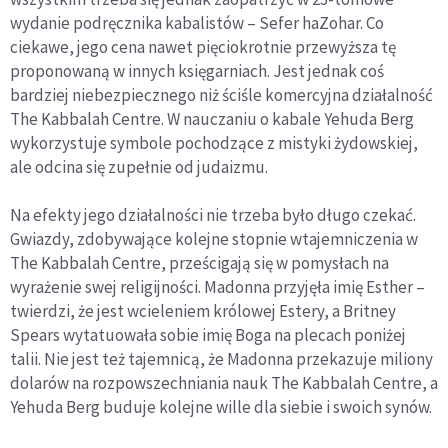
wydanie podręcznika kabalistów – Sefer haZohar. Co
ciekawe, jego cena nawet pięciokrotnie przewyższa tę
proponowaną w innych księgarniach. Jest jednak coś
bardziej niebezpiecznego niż ściśle komercyjna działalność
The Kabbalah Centre. W nauczaniu o kabale Yehuda Berg
wykorzystuje symbole pochodzące z mistyki żydowskiej,
ale odcina się zupełnie od judaizmu.
Na efekty jego działalności nie trzeba było długo czekać.
Gwiazdy, zdobywające kolejne stopnie wtajemniczenia w
The Kabbalah Centre, prześcigają się w pomysłach na
wyrażenie swej religijności. Madonna przyjęła imię Esther –
twierdzi, że jest wcieleniem królowej Estery, a Britney
Spears wytatuowała sobie imię Boga na plecach poniżej
talii. Nie jest też tajemnicą, że Madonna przekazuje miliony
dolarów na rozpowszechniania nauk The Kabbalah Centre, a
Yehuda Berg buduje kolejne wille dla siebie i swoich synów.