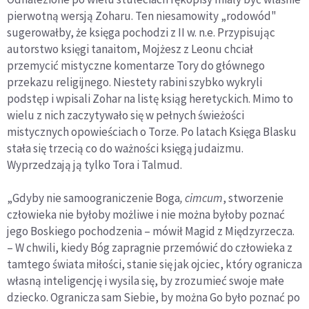
pierwotną wersją Zoharu. Ten niesamowity „rodowód"
sugerowałby, że księga pochodzi z II w. n.e. Przypisując
autorstwo księgi tanaitom, Mojżesz z Leonu chciał
przemycić mistyczne komentarze Tory do głównego
przekazu religijnego. Niestety rabini szybko wykryli
podstęp i wpisali Zohar na listę ksiąg heretyckich. Mimo to
wielu z nich zaczytywało się w pełnych świeżości
mistycznych opowieściach o Torze. Po latach Księga Blasku
stała się trzecią co do ważności księgą judaizmu.
Wyprzedzają ją tylko Tora i Talmud.
„Gdyby nie samoograniczenie Boga
, cimcum
, stworzenie
człowieka nie byłoby możliwe i nie można byłoby poznać
jego Boskiego pochodzenia – mówił Magid z Międzyrzecza.
– W chwili, kiedy Bóg zapragnie przemówić do człowieka z
tamtego świata miłości, stanie się jak ojciec, który ogranicza
własną inteligencję i wysila się, by zrozumieć swoje małe
dziecko. Ogranicza sam Siebie, by można Go było poznać po