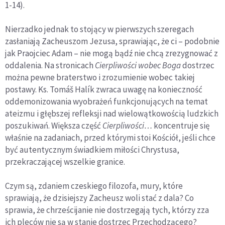
1-14).
Nierzadko jednak to stojący w pierwszych szeregach
zasłaniają Zacheuszom Jezusa, sprawiając, że ci – podobnie
jak Praojciec Adam – nie mogą bądź nie chcą zrezygnować z
oddalenia. Na stronicach
Cierpliwości wobec Boga
dostrzec
można pewne braterstwo i zrozumienie wobec takiej
postawy. Ks.
Tomáš Halík zwraca uwagę na konieczność
oddemonizowania wyobrażeń funkcjonujących na temat
ateizmu i głębszej refleksji nad wielowątkowością ludzkich
poszukiwań. Większa część
Cierpliwości…
koncentruje się
właśnie na zadaniach, przed którymi stoi Kościół, jeśli chce
być autentycznym świadkiem miłości Chrystusa,
przekraczającej wszelkie granice.
Czym są, zdaniem czeskiego filozofa, mury, które
sprawiają, że dzisiejszy Zacheusz woli stać z dala? Co
sprawia, że chrześcijanie nie dostrzegają tych, którzy zza
ich pleców nie są w stanie dostrzec Przechodzącego?