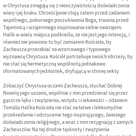
w Chrystusa zmagają się z nieoczywistością doświadczenia
wiary i jej braku. Chrześcijanie stoją zatem przed zadaniem
wspólnego, pokornego poszukiwania Boga, trwania przed
Tajemnicą i wzajemnego inspirowania siebie nawzajem.
Halík w wielu miejsca podkreśla, że nie jest jego intencją, i
również nie powinno to być zamiarem Kościoła, by
Zacheusza przerabiać na wzorcowego i typowego
wyznawcę Chrystusa. Kościół potrzebuje swoich obrzeży, by
nie stać się hermetyczną wspólnotą jednakowo
sformatowanych jednostek, dryfującą w stronę sekty.
Zobaczyć Chrystusa oczami Zacheusza, słuchać Dobrej
Nowiny jego uszami, wspólnie z nim przedzierać się przez
gąszcze lęku i zwątpienia, wstydu i ciekawości – zdaniem
Tomáša Halíka Kościoła nie stać na łatwe i lekkomyślne
przekreślenie i odrzucenie tego inspirującego, świeżego
doświadczenia religijnego, a wraz z nim rezygnację z samych
Zacheuszów. Na tej drodze tęsknoty i zwątpienia