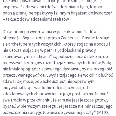
tęsknych poszukiwaniach nie jestem sam, że mogę się
inspirować odkryciami i doświadczeniami tych, którzy
patrzą z innej perspektywy i z innym bagażem doświadczeń
– także z doświadczeniami ateistów.
Do wspólnego wędrowania w poszukiwaniu śladów
obecności Boga autor zaprasza Zacheusza. Postać ta staje
się archetypem tych wszystkich, którzy stojąc na uboczu i
nie utożsamiając się w pełni z „odblaskami prawdy
skandowanymi na ulicach”, są pobożni, lecz daleko im do
pierwszych szeregów rozentuzjazmowanych tłumów. Wolą
nieśmiało spoglądać z pewnego dystansu, by nie przegapić
przeczuwanego
kairosu
, wydarzającego się wokół nich.
Choć
zdawać się może, że Zacheusz jest niepoprawnym
indywidualistą, świadomie odcinającym się od
zdeklarowanych zbiorowości, to jego postawa może mieć
swe źródła w przekonaniu, że sam nie jest jeszcze gotowy,
by stać w pierwszym szeregu, że jeszcze nie minął czas jego
oczyszczenia i przygotowania do „weselnej uczty” (Mt 22,