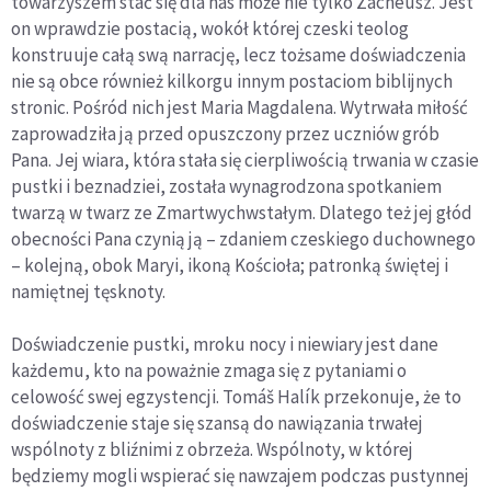
towarzyszem stać się dla nas może nie tylko Zacheusz. Jest
on wprawdzie postacią, wokół której czeski teolog
konstruuje całą swą narrację, lecz tożsame doświadczenia
nie są obce również kilkorgu innym postaciom biblijnych
stronic. Pośród nich jest Maria Magdalena. Wytrwała miłość
zaprowadziła ją przed opuszczony przez uczniów grób
Pana. Jej wiara, która stała się cierpliwością trwania w czasie
pustki i beznadziei, została wynagrodzona spotkaniem
twarzą w twarz ze Zmartwychwstałym. Dlatego też jej głód
obecności Pana czynią ją – zdaniem czeskiego duchownego
– kolejną, obok Maryi, ikoną Kościoła; patronką świętej i
namiętnej tęsknoty.
Doświadczenie pustki, mroku nocy i niewiary jest dane
każdemu, kto na poważnie zmaga się z pytaniami o
celowość swej egzystencji.
Tomáš Halík przekonuje, że to
doświadczenie staje się szansą do nawiązania trwałej
wspólnoty z bliźnimi z obrzeża. Wspólnoty, w której
będziemy mogli wspierać się nawzajem podczas pustynnej