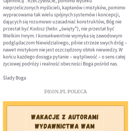
tajemnicą”. Rzeczywiście, pomimo wysiłku
nieprzeliczonych myślicieli, kapłanów i mistyków, pomimo
wypracowania tak wielu spójnych systemów i koncepcji,
dających się rozumowo uzasadniać konstruktów, Bóg nie
przestał być
Kadosz
(hebr. „święty”), nie przestał być
Wielkim Innym. I konsekwentnie wymyka się zawodowym
podglądaczom Niewidzialnego, pilnie strzeże swych dróg ­­­­–
nawet mistykom nie jest oszczędzony obłok niewiedzy. W
końcu każdego dosięga pytanie – wątpliwość – o sens całej
życiowej podróży i realność obecności Boga pośród nas.
Ślady Boga
DEON.PL POLECA