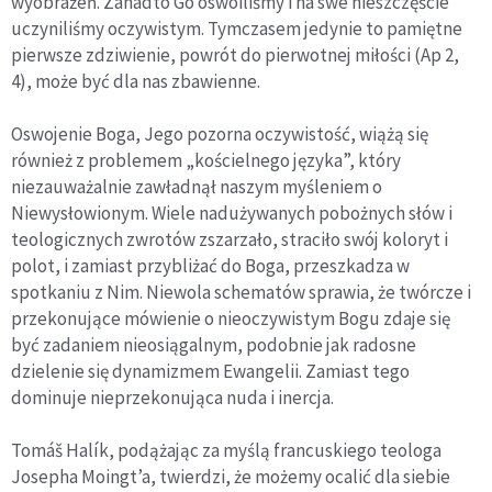
wyobrażeń. Zanadto Go oswoiliśmy i na swe nieszczęście
uczyniliśmy oczywistym. Tymczasem jedynie to pamiętne
pierwsze zdziwienie, powrót do pierwotnej miłości (Ap 2,
4), może być dla nas zbawienne.
Oswojenie Boga, Jego pozorna oczywistość, wiążą się
również z problemem „kościelnego języka”, który
niezauważalnie zawładnął naszym myśleniem o
Niewysłowionym. Wiele nadużywanych pobożnych słów i
teologicznych zwrotów zszarzało, straciło swój koloryt i
polot, i zamiast przybliżać do Boga, przeszkadza w
spotkaniu z Nim. Niewola schematów sprawia, że twórcze i
przekonujące mówienie o nieoczywistym Bogu zdaje się
być zadaniem nieosiągalnym, podobnie jak radosne
dzielenie się dynamizmem Ewangelii. Zamiast tego
dominuje nieprzekonująca nuda i inercja.
Tomáš Halík, podążając za myślą francuskiego teologa
Josepha Moingt’a, twierdzi, że możemy ocalić dla siebie