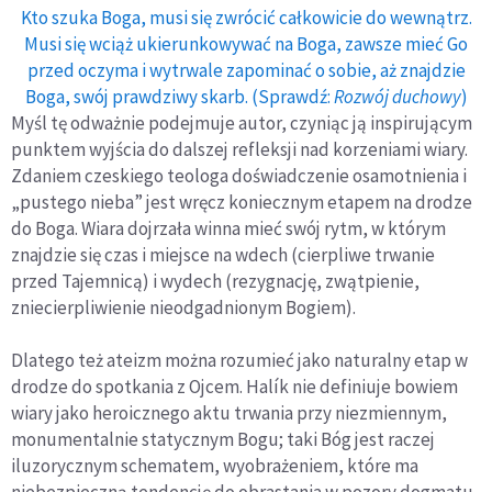
Kto szuka Boga, musi się zwrócić całkowicie do wewnątrz.
Musi się wciąż ukierunkowywać na Boga, zawsze mieć Go
przed oczyma i wytrwale zapominać o sobie, aż znajdzie
Boga, swój prawdziwy skarb. (Sprawdź:
Rozwój duchowy
)
Myśl tę odważnie podejmuje autor, czyniąc ją inspirującym
punktem wyjścia do dalszej refleksji nad korzeniami wiary.
Zdaniem czeskiego teologa doświadczenie osamotnienia i
„pustego nieba” jest wręcz koniecznym etapem na drodze
do Boga. Wiara dojrzała winna mieć swój rytm, w którym
znajdzie się czas i miejsce na wdech (cierpliwe trwanie
przed Tajemnicą) i wydech (rezygnację, zwątpienie,
zniecierpliwienie nieodgadnionym Bogiem).
Dlatego też ateizm można rozumieć jako naturalny etap w
drodze do spotkania z Ojcem.
Halík nie definiuje bowiem
wiary jako heroicznego aktu trwania przy niezmiennym,
monumentalnie statycznym Bogu; taki Bóg jest raczej
iluzorycznym schematem, wyobrażeniem, które ma