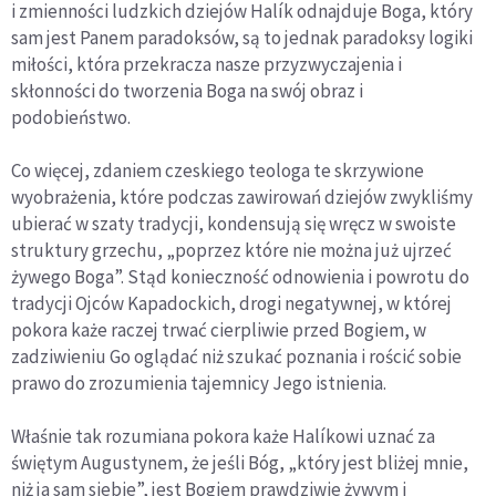
i zmienności ludzkich dziejów
Halík odnajduje Boga, który
sam jest Panem paradoksów, są to jednak paradoksy logiki
miłości, która przekracza nasze przyzwyczajenia i
skłonności do tworzenia Boga na swój obraz i
podobieństwo.
Co więcej, zdaniem czeskiego teologa te skrzywione
wyobrażenia, które podczas zawirowań dziejów zwykliśmy
ubierać w szaty tradycji, kondensują się wręcz w swoiste
struktury grzechu, „poprzez które nie można już ujrzeć
żywego Boga”. Stąd konieczność odnowienia i powrotu do
tradycji Ojców Kapadockich, drogi negatywnej, w której
pokora każe raczej trwać cierpliwie przed Bogiem, w
zadziwieniu Go oglądać niż szukać poznania i rościć sobie
prawo do zrozumienia tajemnicy Jego istnienia.
Właśnie tak rozumiana pokora każe
Halíkowi uznać za
świętym Augustynem, że jeśli Bóg, „który jest bliżej mnie,
niż ja sam siebie”, jest Bogiem prawdziwie żywym i