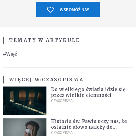
WSPOMÓŻ NAS
TEMATY W ARTYKULE
#Więź
WIĘCEJ W:
CZASOPISMA
Do wielkiego światła idzie się
przez wielkie ciemności
CZASOPISMA
Historia św. Pawła uczy nas, że
ostatnie słowo należy do
światła, a nie do ciemności
CZASOPISMA