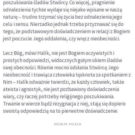
poszukiwania śladów Stwórcy. Co więcej, pragnienie
odnalezienia tychże wydaje się niejako wpisane w naszą
naturę – trudno trzymać się życia bez odnalezienia jego
celu i sensu. Nierzadko jednak trzeba przyznawać się do
tego, że podstawowym doświadczeniem w relacji z Bogiem
jest poczucie Jego oddalenia, czy wręcz nieobecności.
Lecz Bóg, mówi
Halík, nie jest Bogiem oczywistych i
prostych odpowiedzi, widocznych gołym okiem śladów
swej obecności. Równie mocno odsłania Stwórcę Jego
nieobecność i trawiąca człowieka tęsknota za spotkaniem z
Nim – Halík odważnie twierdzi, że każdy człowiek, także
ateista i agnostyk, nie jest pozbawiony doświadczenia
wiary, czy raczej potrzeby religijnego poszukiwania.
Trwanie w wierze bądź rezygnacja z niej, stają się dopiero
swoistą odpowiedzią na to pierwotne doświadczenie.
DEON.PL POLECA