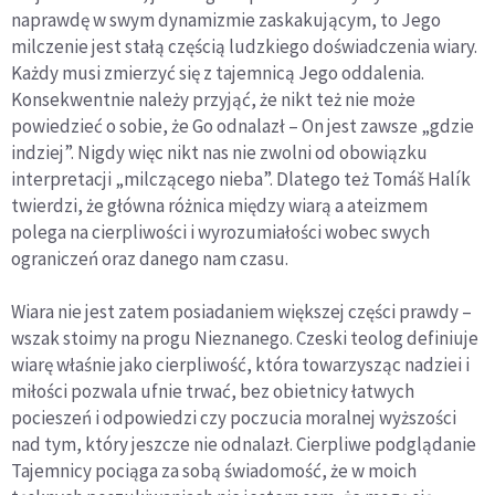
naprawdę w swym dynamizmie zaskakującym, to Jego
milczenie jest stałą częścią ludzkiego doświadczenia wiary.
Każdy musi zmierzyć się z tajemnicą Jego oddalenia.
Konsekwentnie należy przyjąć, że nikt też nie może
powiedzieć o sobie, że Go odnalazł – On jest zawsze „gdzie
indziej”. Nigdy więc nikt nas nie zwolni od obowiązku
interpretacji „milczącego nieba”. Dlatego też Tomáš Halík
twierdzi, że główna różnica między wiarą a ateizmem
polega na cierpliwości i wyrozumiałości wobec swych
ograniczeń oraz danego nam czasu.
Wiara nie jest zatem posiadaniem większej części prawdy –
wszak stoimy na progu Nieznanego. Czeski teolog definiuje
wiarę właśnie jako cierpliwość, która towarzysząc nadziei i
miłości pozwala ufnie trwać, bez obietnicy łatwych
pocieszeń i odpowiedzi czy poczucia moralnej wyższości
nad tym, który jeszcze nie odnalazł. Cierpliwe podglądanie
Tajemnicy pociąga za sobą świadomość, że w moich