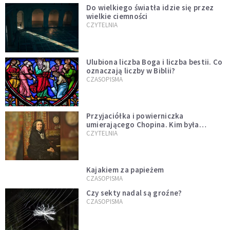
Do wielkiego światła idzie się przez
wielkie ciemności
CZYTELNIA
Ulubiona liczba Boga i liczba bestii. Co
oznaczają liczby w Biblii?
CZASOPISMA
Przyjaciółka i powierniczka
umierającego Chopina. Kim była
Marcelina Czartoryska?
CZYTELNIA
Kajakiem za papieżem
CZASOPISMA
Czy sekty nadal są groźne?
CZASOPISMA