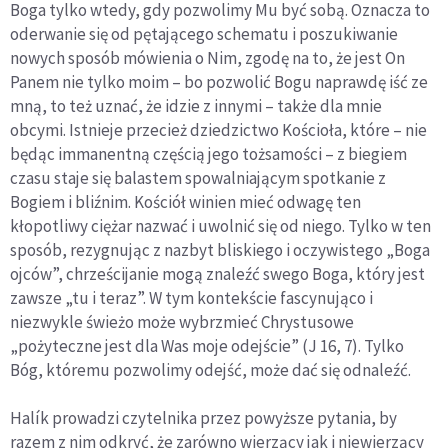
Boga tylko wtedy, gdy pozwolimy Mu być sobą. Oznacza to
oderwanie się od pętającego schematu i poszukiwanie
nowych sposób mówienia o Nim, zgodę na to, że jest On
Panem nie tylko moim – bo pozwolić Bogu naprawdę iść ze
mną, to też uznać, że idzie z innymi – także dla mnie
obcymi. Istnieje przecież dziedzictwo Kościoła, które – nie
będąc immanentną częścią jego tożsamości – z biegiem
czasu staje się balastem spowalniającym spotkanie z
Bogiem i bliźnim. Kościół winien mieć odwagę ten
kłopotliwy ciężar nazwać i uwolnić się od niego. Tylko w ten
sposób, rezygnując z nazbyt bliskiego i oczywistego „Boga
ojców”, chrześcijanie mogą znaleźć swego Boga, który jest
zawsze „tu i teraz”. W tym kontekście fascynująco i
niezwykle świeżo może wybrzmieć Chrystusowe
„pożyteczne jest dla Was moje odejście” (J 16, 7). Tylko
Bóg, któremu pozwolimy odejść, może dać się odnaleźć.
Halík prowadzi czytelnika przez powyższe pytania, by
razem z nim odkryć, że zarówno wierzący jak i niewierzący