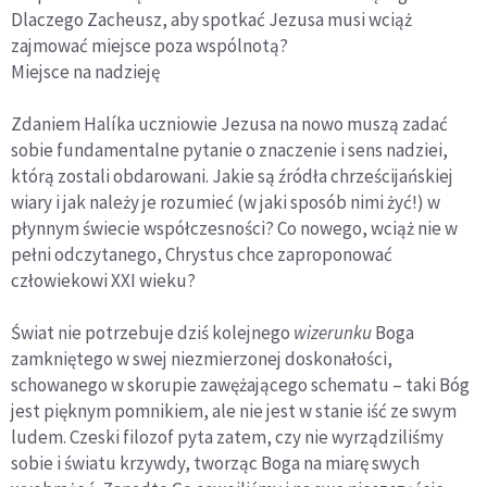
Dlaczego Zacheusz, aby spotkać Jezusa musi wciąż
zajmować miejsce poza wspólnotą?
Miejsce na nadzieję
Zdaniem
Halíka uczniowie Jezusa na nowo muszą zadać
sobie fundamentalne pytanie o znaczenie i sens nadziei,
którą zostali obdarowani. Jakie są źródła chrześcijańskiej
wiary i jak należy je rozumieć (w jaki sposób nimi żyć!) w
płynnym świecie współczesności? Co nowego, wciąż nie w
pełni odczytanego, Chrystus chce zaproponować
człowiekowi XXI wieku?
Świat nie potrzebuje dziś kolejnego
wizerunku
Boga
zamkniętego w swej niezmierzonej doskonałości,
schowanego w skorupie zawężającego schematu – taki Bóg
jest pięknym pomnikiem, ale nie jest w stanie iść ze swym
ludem. Czeski filozof pyta zatem, czy nie wyrządziliśmy
sobie i światu krzywdy, tworząc Boga na miarę swych