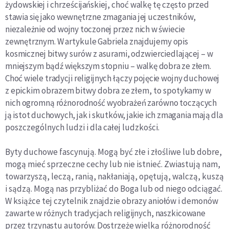
żydowskiej i chrześcijańskiej, choć walkę tę często przed­
stawia się jako wewnętrzne zmagania jej uczestników,
niezależnie od wojny toczonej przez nich w świecie
zewnętrz
nym. W artykule Gabriela znajdujemy opis
kosmicznej
bitwy surów z asurami, odzwierciedlającej – w
mniejszym
bądź większym stopniu – walkę dobra ze złem.
Choć wiele
tradycji religijnych łączy pojęcie wojny duchowej
z epi­
ckim obrazem bitwy dobra ze złem, to spotykamy w
nich
ogromną różnorodność wyobrażeń zarówno toczących
j
ą istot duchowych, jak i skutków, jakie ich zmagania mają
dla
poszczególnych ludzi i dla całej ludzkości.
Byty duchowe fascynują. Mogą być złe i złośliwe lub dobre,
mogą mieć sprzeczne cechy lub nie istnieć. Zwiastują nam,
towarzyszą, leczą, ranią, nakłaniają, opętują, walczą, kuszą
i sądzą. Mogą nas przybliżać do Boga lub od niego odciągać.
W książce tej czytelnik znajdzie obra­
zy aniołów i demonów
zawarte w różnych tradycjach reli­
gijnych, naszkicowane
przez trzynastu autorów. Dostrzeże
wielk
ą różnorodność