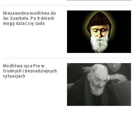
Niezawodna modlitwa do
św. Szarbela. Po 9 dniach
mogą dziać się cuda
Modlitwa ojca Pio w
trudnych i beznadziejnych
sytuacjach