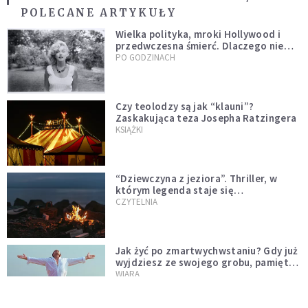
POLECANE ARTYKUŁY
Wielka polityka, mroki Hollywood i
przedwczesna śmierć. Dlaczego nie
możemy przestać mówić o Marilyn
PO GODZINACH
Monroe?
Czy teolodzy są jak “klauni”?
Zaskakująca teza Josepha Ratzingera
KSIĄŻKI
“Dziewczyna z jeziora”. Thriller, w
którym legenda staje się
rzeczywistością
CZYTELNIA
Jak żyć po zmartwychwstaniu? Gdy już
wyjdziesz ze swojego grobu, pamiętaj
o trzech rzeczach
WIARA