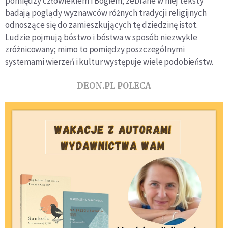
pomiędzy człowiekiem i Bogiem; zebrane w niej teksty
badają poglądy wyznawców różnych tradycji religijnych
odnoszące się do zamieszkujących tę dziedzinę istot.
Ludzie pojmują bóstwo i bóstwa w sposób niezwykle
zróż
nicowany; mimo to pomiędzy poszczególnymi
systemami wierzeń i kultur występuje wiele podobieństw.
DEON.PL POLECA