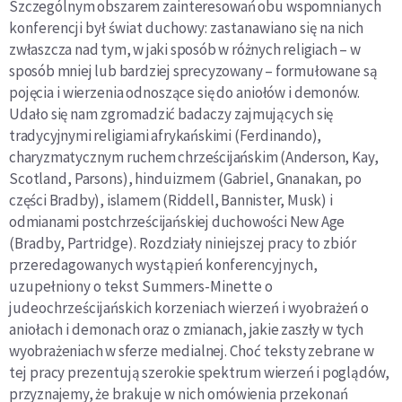
Szczeg
ólnym obszarem zainteresowań obu wspomnia
nych
konferencji był świat duchowy: zastanawiano się na
nich
zwłaszcza nad tym, w jaki sposób w różnych religiach – w
sposób mniej lub bardziej sprecyzowany – formuło
wane są
pojęcia i wierzenia odnoszące się do aniołów i de­
monów.
Udało się nam zgromadzić badaczy zajmujących
się
tradycyjnymi religiami afrykańskimi (Ferdinando),
charyzmatycznym ruchem chrześcijańskim (Anderson,
Kay,
Scotland, Parsons), hinduizmem (Gabriel, Gnanakan,
po
części Bradby), islamem (Riddell, Bannister, Musk) i
odmianami postchrześcijańskiej duchowości New Age
(Bradby, Partridge). Rozdziały niniejszej pracy to zbiór
przeredagowanych wystąpień konferencyjnych,
uzupełniony o tekst Summers-Minette o
judeochrześcijańskich korzeniach wierzeń i wyobrażeń o
aniołach i demonach
oraz o zmianach, jakie zaszły w tych
wyobrażeniach w sfe­
rze medialnej. Choć teksty zebrane w
tej pracy prezentują
szerokie spektrum wierzeń i poglądów,
przyznajemy, że
brakuje w nich omówienia przekonań