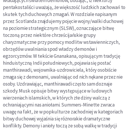
władających światem demonów, do­dając, iż niektórzy
pentakostaliści uważają, że większość ludzkich zachowań to
skutek tych duchowych zmagań. W rozdziale napisanym
przez Scotlanda znajdujemy pojęcie wojny/walki duchowej
na poziomie strategicz­nym (SLSW), oznaczające bitwę
toczoną przez niektóre
chrześcijańskie grupy
charyzmatyczne przy pomocy mod­
litw wstawienniczych,
obrzędów uwalniania spod władzy demonów i
egzorcyzmów. W tekście Gnanakana, opisują
cym tradycję
hinduistyczną Indii południowych, pojawia się postać
manthirawadi, wojownika-uzdrowiciela, który
osobiście
zmaga się z demonami, uwalniając od nich nękane przez nie
osoby. Uzdrawiając, manthirawadi często sam
doznaje
szkody. Musk opisuje bitwy występujące w ludo­wych
wierzeniach islamskich, w których złe dżiny walczą
z
ochraniającymi nas aniołami. Summers-Minette zwraca
uwagę na fakt, że w popkulturze zachodniej w kategoriach
bitwy duchowej wyjaśnia się różnorakie dramatyczne
konflikty. Demony i anioły toczą ze sobą walkę w tradycji