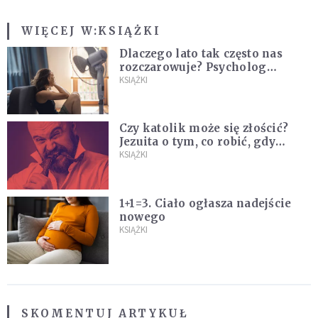
WIĘCEJ W:
KSIĄŻKI
Dlaczego lato tak często nas
rozczarowuje? Psycholog
wyjaśnia, skąd bierze się presja
KSIĄŻKI
na "najlepsze wakacje życia"
Czy katolik może się złościć?
Jezuita o tym, co robić, gdy
puszczają nam nerwy
KSIĄŻKI
1+1=3. Ciało ogłasza nadejście
nowego
KSIĄŻKI
SKOMENTUJ ARTYKUŁ