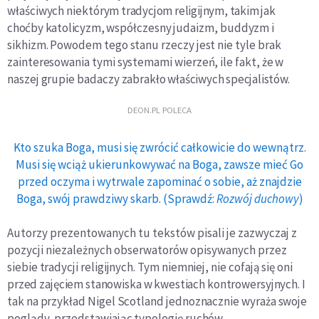
właściwych niektó­
rym tradycjom religijnym, takim jak
choćby katolicyzm,
współczesny judaizm, buddyzm i
sikhizm. Powodem tego stanu rzeczy jest nie tyle brak
zainteresowania tymi syste­mami wierzeń, ile fakt, że w
naszej grupie badaczy zabra
kło właściwych specjalistów.
DEON.PL POLECA
Kto szuka Boga, musi się zwrócić całkowicie do wewnątrz.
Musi się wciąż ukierunkowywać na Boga, zawsze mieć Go
przed oczyma i wytrwale zapominać o sobie, aż znajdzie
Boga, swój prawdziwy skarb. (Sprawdź:
Rozwój duchowy
)
Autorzy prezentowanych tu tekstów pisali je zazwy­czaj z
pozycji niezależnych obserwatorów opisywanych
przez
siebie tradycji religijnych. Tym niemniej, nie cofają
się oni
przed zajęciem stanowiska w kwestiach kontrower­
syjnych. I
tak na przykład Nigel Scotland jednoznacznie wyraża swoje
poglądy, przedstawiając typologię ruchów