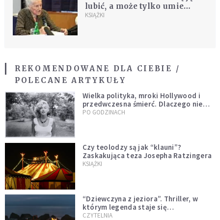
lubić, a może tylko umie
budzić respekt?
KSIĄŻKI
REKOMENDOWANE DLA CIEBIE /
POLECANE ARTYKUŁY
Wielka polityka, mroki Hollywood i
przedwczesna śmierć. Dlaczego nie
możemy przestać mówić o Marilyn
PO GODZINACH
Monroe?
Czy teolodzy są jak “klauni”?
Zaskakująca teza Josepha Ratzingera
KSIĄŻKI
“Dziewczyna z jeziora”. Thriller, w
którym legenda staje się
rzeczywistością
CZYTELNIA