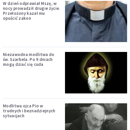
W dzień odprawiał Mszę, w
nocy prowadził drugie życie.
Przełożony kazał mu
opuścić zakon
Niezawodna modlitwa do
św. Szarbela. Po 9 dniach
mogą dziać się cuda
Modlitwa ojca Pio w
trudnych i beznadziejnych
sytuacjach