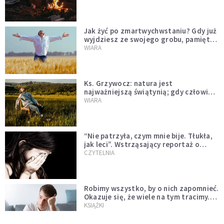
Jak żyć po zmartwychwstaniu? Gdy już
wyjdziesz ze swojego grobu, pamiętaj
o trzech rzeczach
WIARA
Ks. Grzywocz: natura jest
najważniejszą świątynią; gdy człowiek
oddziela się od niej, zachodzą w nim
WIARA
głębokie zmiany
“Nie patrzyła, czym mnie bije. Tłukła,
jak leci”. Wstrząsający reportaż o
dzieciństwie milienialsów
CZYTELNIA
Robimy wszystko, by o nich zapomnieć.
Okazuje się, że wiele na tym tracimy.
Czego mogą nas nauczyć porażki?
KSIĄŻKI