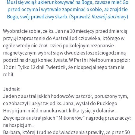
Musi się wciąż ukierunkowywać na Boga, zawsze mieć Go
przed oczyma i wytrwale zapominać o sobie, aż znajdzie
Boga, swój prawdziwy skarb. (Sprawdź:
Rozwój duchowy
)
Wyobraźcie sobie, że ks. Jan na 10 miesięcy przed śmiercią
przyjął zaproszenie do Australii od człowieka, którego w
ogóle wtedy nie znał. Dzień po kolejnym rezonansie
magnetycznym wybrał się w dwudziestosześciogodzinną
podróż na drugi koniec świata. W Perth i Melbourne spędził
12 dni. Tylko 12 dni! Twierdził, że nic specjalnego tam nie
robił.
Jednak:
Jeden z australijskich hodowców pszczół, poruszony tym,
co zobaczył i usłyszał od ks. Jana, wysłał do Puckiego
Hospicjum miód manuka wart kilka tysięcy dolarów...
Zwycięzca australijskich "Milionerów" nagrodę przeznaczył
na hospicjum...
Barbara, której trudne doświadczenia sprawiły, że przez 50