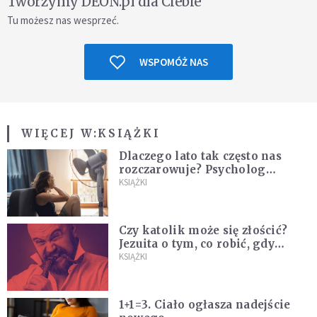
Tworzymy DEON.pl dla Ciebie
Tu możesz nas wesprzeć.
WSPOMÓŻ NAS
WIĘCEJ W:
KSIĄŻKI
Dlaczego lato tak często nas
rozczarowuje? Psycholog
wyjaśnia, skąd bierze się presja
KSIĄŻKI
na "najlepsze wakacje życia"
Czy katolik może się złościć?
Jezuita o tym, co robić, gdy
puszczają nam nerwy
KSIĄŻKI
1+1=3. Ciało ogłasza nadejście