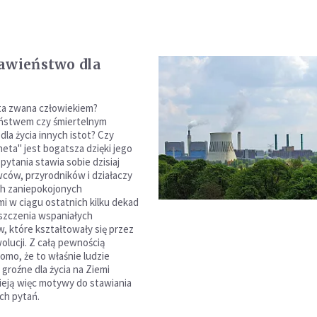
awieństwo dla
ota zwana człowiekiem?
ństwem czy śmiertelnym
la życia innych istot? Czy
neta" jest bogatsza dzięki jego
 pytania stawia sobie dzisiaj
ców, przyrodników i działaczy
ch zaniepokojonych
i w ciągu ostatnich kilku dekad
szczenia wspaniałych
 które kształtowały się przez
wolucji. Z całą pewnością
mo, że to właśnie ludzie
 groźne dla życia na Ziemi
nieją więc motywy do stawiania
ch pytań.