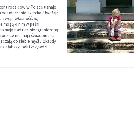
ent rodziców w Polsce uznaje
lne uderzenie dziecka. Uważają
za swoją własność. Są
że mogą o nim w pełni
o mają nad nim nieograniczoną
 rodzice nie mają świadomości
zczają do siebie myśli, iż każdy
najsłabszy, boli i krzywdzi