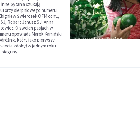
i inne pytania szukają
autorzy sierpniowego numeru
Zbigniew Świerczek OFM conv.,
SJ, Robert Janusz SJ, Anna
towicz. O swoich pasjach w
umeru opowiada Marek Kamiński
podróżnik, który jako pierwszy
świecie zdobył w jednym roku
 bieguny.