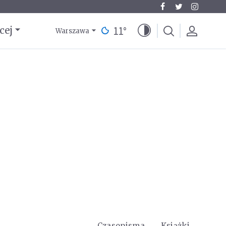
11
°
cej
Warszawa
Czasopisma
Książki