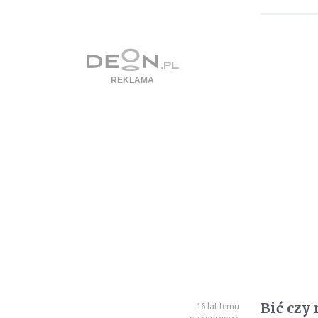
Bić czy 
16 lat temu