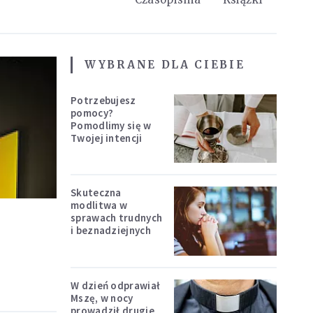
WYBRANE DLA CIEBIE
Potrzebujesz
pomocy?
Pomodlimy się w
Twojej intencji
Skuteczna
modlitwa w
sprawach trudnych
i beznadziejnych
W dzień odprawiał
Mszę, w nocy
prowadził drugie