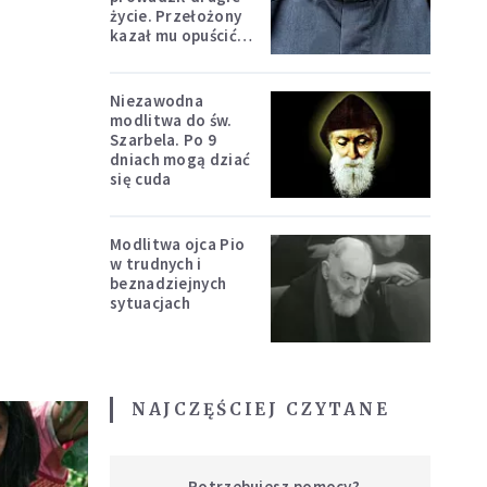
życie. Przełożony
kazał mu opuścić
zakon
Niezawodna
modlitwa do św.
Szarbela. Po 9
dniach mogą dziać
się cuda
Modlitwa ojca Pio
w trudnych i
beznadziejnych
sytuacjach
NAJCZĘŚCIEJ CZYTANE
Potrzebujesz pomocy?