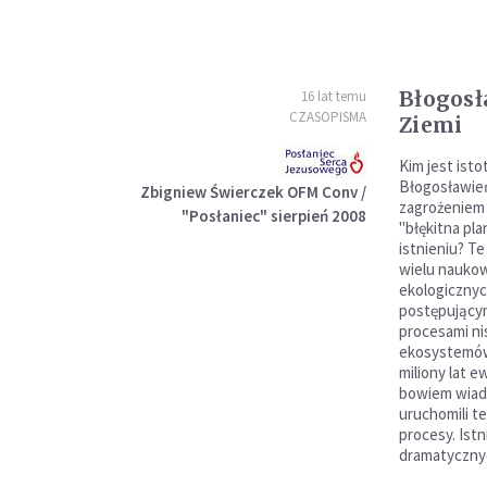
Błogosł
16 lat temu
CZASOPISMA
Ziemi
Kim jest ist
Błogosławie
Zbigniew Świerczek OFM Conv /
zagrożeniem d
"Posłaniec" sierpień 2008
"błękitna pla
istnieniu? Te
wielu naukow
ekologiczny
postępującym
procesami ni
ekosystemów,
miliony lat e
bowiem wiado
uruchomili te
procesy. Ist
dramatyczny