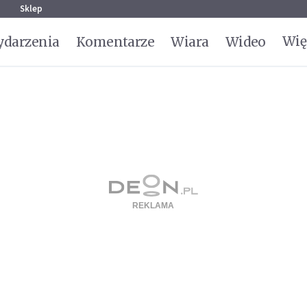
g
Sklep
Wię
darzenia
Komentarze
Wiara
Wideo