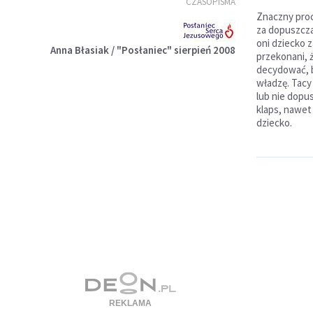
CZASOPISMA
Znaczny proc
za dopuszcza
oni dziecko 
Anna Błasiak / "Posłaniec" sierpień 2008
przekonani, 
decydować, b
władzę. Tacy
lub nie dopus
klaps, nawet 
dziecko.