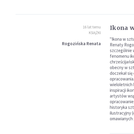
Ikona w
16 lat temu
KSIĄŻKI
"Ikona w szt
Rogozińska Renata
Renaty Rogoz
szczególnie 
fenomenu iko
chrześcijańsk
obecny w sztu
doczekał się
opracowania.
wieloletnich
inspiracji i
artystów ws
opracowanie
historyka sz
ilustracyjny
omawianych 