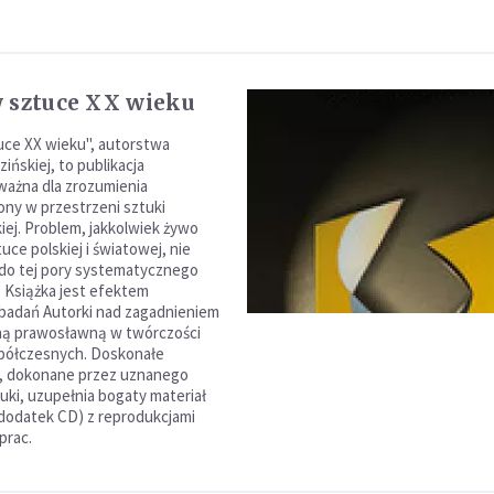
 sztuce XX wieku
uce XX wieku", autorstwa
ińskiej, to publikacja
ważna dla zrozumienia
ny w przestrzeni sztuki
iej. Problem, jakkolwiek żywo
ce polskiej i światowej, nie
 do tej pory systematycznego
 Książka jest efektem
 badań Autorki nad zagadnieniem
koną prawosławną w twórczości
półczesnych. Doskonałe
, dokonane przez uznanego
tuki, uzupełnia bogaty materiał
 (dodatek CD) z reprodukcjami
prac.