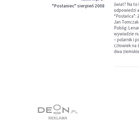
świat? Na to 
"Posłaniec" sierpień 2008
odpowiedzi 
“Posłańca”: 
Jan Tomczak 
Pobóg-Lenar
wywiadzie n
– polarnik i 
człowiek na 
dwa ziemskie