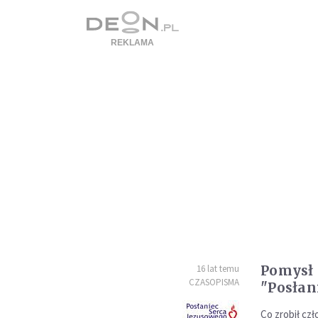
Pomysł 
16 lat temu
CZASOPISMA
"Posłan
Co zrobił cz