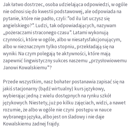
Jak łatwo dostrzec, osoba udzielająca odpowiedzi, w ogóle
nie odnosi się do kwestii podstawowej, ale odpowiada na
pytanie, które nie padło, czyli :”od ilu lat uczysz się
angielskiego?”. Ludzi, tak odpowiadających, nazywam
„pożeraczami straconego czasu”. Latami wykonują
czynności, które w ogóle, albo w niesatysfakcjonującym,
albo w nieznacznym tylko stopniu, przekładają się na
wyniki. Na czym polegają te aktywności, które mają
zapewnić lingwistyczny sukces naszemu „przysłowiowemu
Janowi Kowalskiemu”?
Przede wszystkim, nasz bohater postanawia zapisać się na
jakiś stacjonarny (bądź wirtualny) kurs językowy,
wybierając jedną z wielu dostępnych na rynku szkół
językowych. Niestety, już po kilku zajęciach, widzi, a nawet
rozumie, że albo w ogóle nie czyni postępu w nauce
wybranego języka, albo jest on śladowy i nie daje
Kowalskiemu żadnej frajdy.