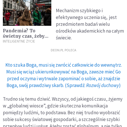
Mechanizm szybkiego i
efektywnego uczenia się, jest
przedmiotem badań wielu
ośrodków akademickich na całym
Pandemia? To
świetny czas, żeby
świecie.
zostać poliglotą
INTELIGENTNE ŻYCIE
DEON.PL POLECA
Kto szuka Boga, musi się zwrócić całkowicie do wewnątrz.
Musi się wciąż ukierunkowywać na Boga, zawsze mieć Go
przed oczyma i wytrwale zapominać o sobie, aż znajdzie
Boga, swój prawdziwy skarb. (Sprawdź:
Rozwój duchowy
)
Trudno się temu dziwić. Wszyscy, od jakiegoś czasu, żyjemy
w „globalnej wiosce”, gdzie skuteczna komunikacja
pomiędzy ludźmi, to podstawa. Bez niej trudno wyobrazić
sobie sukcesy światowej gospodarki, a szczególnie szybki
przepływ ludzi i usług. Ażeby zostać globalnym, a nie tylko