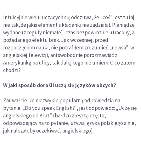
Intuicyjnie wielu uczących się odczuwa, że „coś” jest tutaj
nie tak, że jakiś element układanki nie zadziałał. Pieniądze
wydane (z reguły niemałe), czas bezpowrotnie utracony, a
pożądanego efektu brak. Jak wcześniej, przed
rozpoczęciem nauki, nie potrafiłem zrozumieć „newsa” w
angielskiej telewizji, ani swobodnie porozmawiać z
Amerykanką na ulicy, tak dalej tego nie umiem. O co zatem
chodzi?
W jaki sposób dorośli uczą się języków obcych?
Zauważcie, że niezwykle popularną odpowiedzią na
pytanie: „Do you speak English?”, jest odpowiedź: „Uczę się
angielskiego od 8 lat” (bardzo zresztą często,
odpowiadający na to pytanie, używa języka polskiego a nie,
jak należałoby oczekiwać, angielskiego).