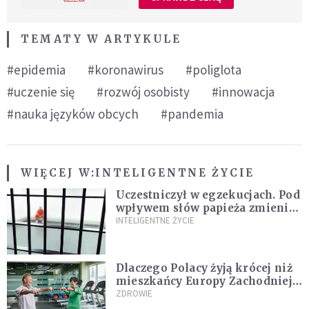
TEMATY W ARTYKULE
#epidemia
#koronawirus
#poliglota
#uczenie się
#rozwój osobisty
#innowacja
#nauka języków obcych
#pandemia
WIĘCEJ W:
INTELIGENTNE ŻYCIE
Uczestniczył w egzekucjach. Pod
wpływem słów papieża zmienił
zdanie
INTELIGENTNE ŻYCIE
Dlaczego Polacy żyją krócej niż
mieszkańcy Europy Zachodniej?
Ekspertka wskazuje główne
ZDROWIE
przyczyny