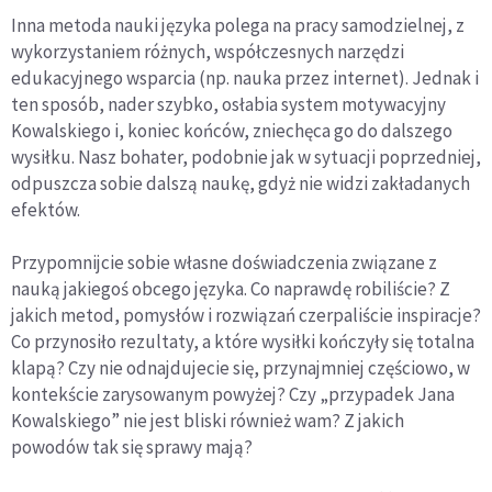
Inna metoda nauki języka polega na pracy samodzielnej, z
wykorzystaniem różnych, współczesnych narzędzi
edukacyjnego wsparcia (np. nauka przez internet). Jednak i
ten sposób, nader szybko, osłabia system motywacyjny
Kowalskiego i, koniec końców, zniechęca go do dalszego
wysiłku. Nasz bohater, podobnie jak w sytuacji poprzedniej,
odpuszcza sobie dalszą naukę, gdyż nie widzi zakładanych
efektów.
Przypomnijcie sobie własne doświadczenia związane z
nauką jakiegoś obcego języka. Co naprawdę robiliście? Z
jakich metod, pomysłów i rozwiązań czerpaliście inspiracje?
Co przynosiło rezultaty, a które wysiłki kończyły się totalna
klapą? Czy nie odnajdujecie się, przynajmniej częściowo, w
kontekście zarysowanym powyżej? Czy „przypadek Jana
Kowalskiego” nie jest bliski również wam? Z jakich
powodów tak się sprawy mają?