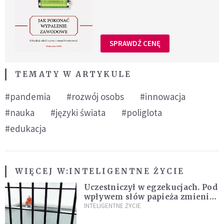
SPRAWDŹ CENĘ
TEMATY W ARTYKULE
#pandemia
#rozwój osobs
#innowacja
#nauka
#języki świata
#poliglota
#edukacja
WIĘCEJ W:
INTELIGENTNE ŻYCIE
Uczestniczył w egzekucjach. Pod
wpływem słów papieża zmienił
zdanie
INTELIGENTNE ŻYCIE