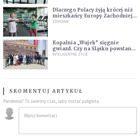
Dlaczego Polacy żyją krócej niż
mieszkańcy Europy Zachodniej?
Ekspertka wskazuje główne
ZDROWIE
przyczyny
Kopalnia „Wujek” sięgnie
gwiazd. Czy na Śląsku powstanie
„Dolina Krzemowa”?
INTELIGENTNE ŻYCIE
SKOMENTUJ ARTYKUŁ
Pandemia? To świetny czas, żeby zostać poliglotą