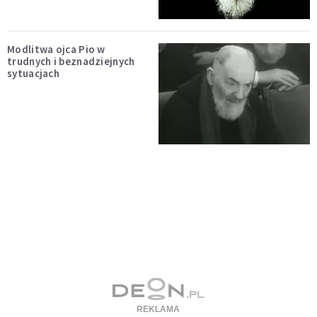
Modlitwa ojca Pio w
trudnych i beznadziejnych
sytuacjach