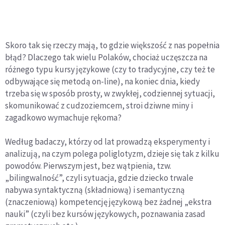
Skoro tak się rzeczy mają, to gdzie większość z nas popełnia
błąd? Dlaczego tak wielu Polaków, chociaż uczęszcza na
różnego typu kursy językowe (czy to tradycyjne, czy też te
odbywające się metodą on-line), na koniec dnia, kiedy
trzeba się w sposób prosty, w zwykłej, codziennej sytuacji,
skomunikować z cudzoziemcem, stroi dziwne miny i
zagadkowo wymachuje rękoma?
Według badaczy, którzy od lat prowadzą eksperymenty i
analizują, na czym polega poliglotyzm, dzieje się tak z kilku
powodów. Pierwszym jest, bez wątpienia, tzw.
„bilingwalność”, czyli sytuacja, gdzie dziecko trwale
nabywa syntaktyczną (składniową) i semantyczną
(znaczeniową) kompetencję językową bez żadnej „ekstra
nauki” (czyli bez kursów językowych, poznawania zasad