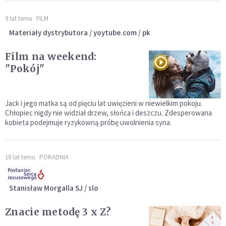
9 lat temu
FILM
Materiały dystrybutora / yoytube.com / pk
Film na weekend:
"Pokój"
Jack i jego matka są od pięciu lat uwięzieni w niewielkim pokoju.
Chłopiec nigdy nie widział drzew, słońca i deszczu. Zdesperowana
kobieta podejmuje ryzykowną próbę uwolnienia syna.
10 lat temu
PORADNIA
Stanisław Morgalla SJ / slo
Znacie metodę 3 x Z?