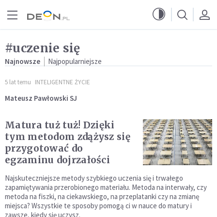
Przejdź do menu głównego
Przejdź do treści
#uczenie się
Najnowsze
Najpopularniejsze
5 lat temu
INTELIGENTNE ŻYCIE
Mateusz Pawłowski SJ
Matura tuż tuż! Dzięki
tym metodom zdążysz się
przygotować do
egzaminu dojrzałości
Najskuteczniejsze metody szybkiego uczenia się i trwałego
zapamiętywania przerobionego materiału. Metoda na interwały, czy
metoda na fiszki, na ciekawskiego, na przeplatanki czy na zmianę
miejsca? Wszystkie te sposoby pomogą ci w nauce do matury i
zawsze, kiedy się uczysz.