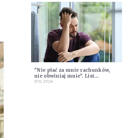
"Nie płać za mnie rachunków,
nie obwiniaj mnie". List
alkoholika do swojej żony
STYL ŻYCIA