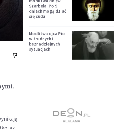
modlitwa do św.
Szarbela. Po 9
dniach mogą dziać
się cuda
Modlitwa ojca Pio
w trudnych i
beznadziejnych
sytuacjach
nymi.
ynikają
dko jak