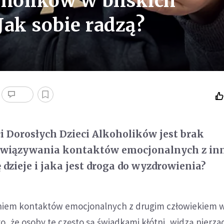
oholików w bliskich
 Jak sobie radzą?
ci Dorosłych Dzieci Alkoholików jest brak
awiązywania kontaktów emocjonalnych z in
 dzieje i jaka jest droga do wyzdrowienia?
niem kontaktów emocjonalnych z drugim człowiekiem w
o, że osoby te często są świadkami kłótni, widzą nierza