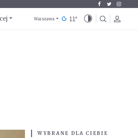
11
°
cej
Warszawa
WYBRANE DLA CIEBIE