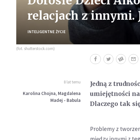
Dorosłe Dzieci Alk
relacjach z innymi.
INTELIGENTNE ŻYCIE
(fot. shutterstock.com)
8 lat temu
Jedną z trudnoś
umiejętności n
Karolina Chojna, Magdalena
Madej - Babula
Dlaczego tak się
Problemy z tworze
między innymi z teg