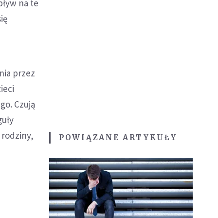
pływ na te
ię
ia przez
ieci
go. Czują
guły
 rodziny,
POWIĄZANE ARTYKUŁY