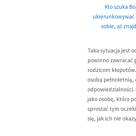
Kto szuka Bo
ukierunkowywać n
sobie, aż znaj
Taka sytuacja jest 
powinno zawracać g
rodzicom kłopotów. 
osobą pełnoletnią, 
odpowiedzialności. 
jako osobę, która p
sprostać tym oczek
się, jak ich nie oka