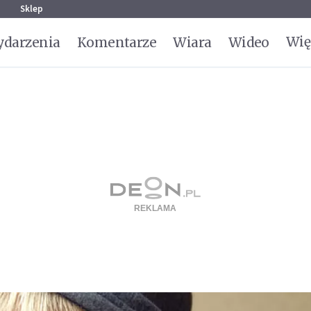
g
Sklep
Wię
darzenia
Komentarze
Wiara
Wideo