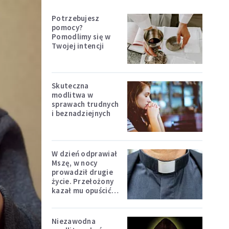
Potrzebujesz
pomocy?
Pomodlimy się w
Twojej intencji
Skuteczna
modlitwa w
sprawach trudnych
i beznadziejnych
W dzień odprawiał
Mszę, w nocy
prowadził drugie
życie. Przełożony
kazał mu opuścić
zakon
Niezawodna