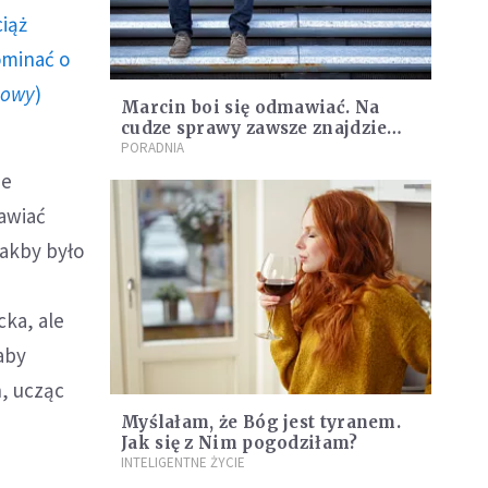
ciąż
ominać o
howy
)
Marcin boi się odmawiać. Na
cudze sprawy zawsze znajdzie
czas. Kłopoty DDA
PORADNIA
ie
awiać
jakby było
cka, ale
aby
n, ucząc
Myślałam, że Bóg jest tyranem.
Jak się z Nim pogodziłam?
INTELIGENTNE ŻYCIE