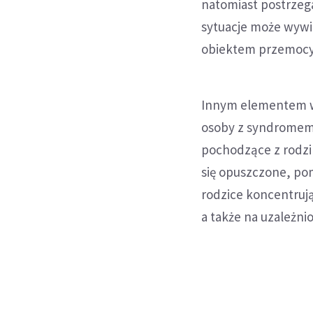
natomiast postrzega
sytuacje może wywier
obiektem przemocy 
Innym elementem w
osoby z syndromem 
pochodzące z rodzi
się opuszczone, pom
rodzice koncentruj
a także na uzależn