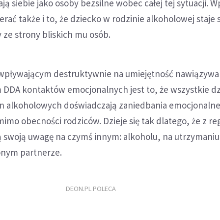
ją siebie jako osoby bezsilne wobec całej tej sytuacji. W
ać także i to, że dziecko w rodzinie alkoholowej staje s
ze strony bliskich mu osób.
pływającym destruktywnie na umiejętność nawiązywan
DDA kontaktów emocjonalnych jest to, że wszystkie dz
n alkoholowych doświadczają zaniedbania emocjonalne
imo obecności rodziców. Dzieje się tak dlatego, że z re
ą swoją uwagę na czymś innym: alkoholu, na utrzymaniu
ionym partnerze.
DEON.PL POLECA