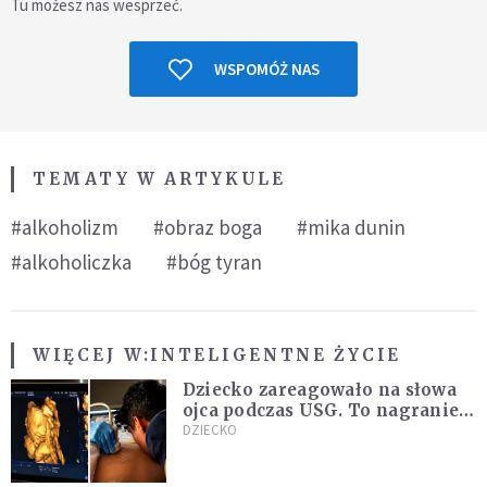
Tu możesz nas wesprzeć.
WSPOMÓŻ NAS
TEMATY W ARTYKULE
#alkoholizm
#obraz boga
#mika dunin
#alkoholiczka
#bóg tyran
WIĘCEJ W:
INTELIGENTNE ŻYCIE
Dziecko zareagowało na słowa
ojca podczas USG. To nagranie
podbija sieć
DZIECKO