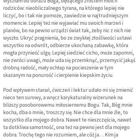
Wyszłam od obrazu Boga, będącego zrostem moich
rodziców: nieobliczalnego tyrana, na którego lepiej nie
liczyć, bo i tak nie pomoże, zawiedzie w najtrudniejszym
momencie. Lepiej też nie wyjawiać mu swoich marzeń i
planów, bo na pewno urządzi świat tak, żeby nic z nich nie
wyszło. Ukryć pragnienia, bo ze zwykłej złośliwości ustawi
wszystko na odwrót, odbierze ukochaną zabawkę, która
mogła przynieść ulgę. Lepiej siedzieć cicho, może zapomni,
nie zwróci uwagi, może uda się przemknąć, przemycić jakąś
drobną radość, mały ochłap na pocieszenie w tym
skazanym na ponurość i cierpienie kiepskim życiu.
Pod wpływem starań, ćwiczeń i lektur udało mi się zmienić
nieco ten surowy, a wręcz karykaturalny wizerunek na
bliższy posoborowemu miłosiernemu Bogu. Tak, Bóg mnie
kocha, dba o mnie, troszczy się. Nie chce dla mnie źle, to
wszystko dla mojego dobra. Nawet te nieszczęścia, nawet
ta dotkliwa samotność, ona też na pewno jest dla mojego
dobra. Trochę tego nie rozumiem, ale cóż ja… Kim ja