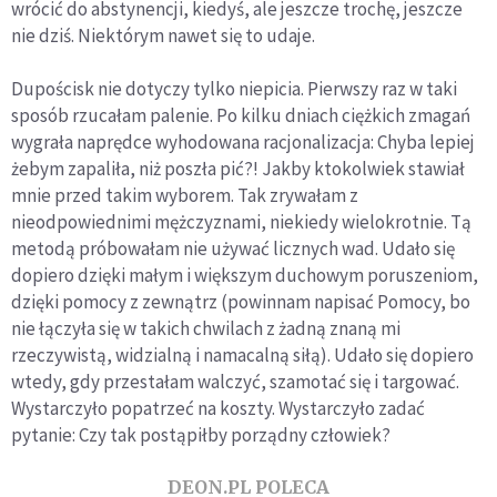
wrócić do abstynencji, kiedyś, ale jeszcze trochę, jeszcze
nie dziś. Niektórym nawet się to udaje.
Dupościsk nie dotyczy tylko niepicia. Pierwszy raz w taki
sposób rzucałam palenie. Po kilku dniach ciężkich zmagań
wygrała naprędce wyhodowana racjonalizacja: Chyba lepiej
żebym zapaliła, niż poszła pić?! Jakby ktokolwiek stawiał
mnie przed takim wyborem. Tak zrywałam z
nieodpowiednimi mężczyznami, niekiedy wielokrotnie. Tą
metodą próbowałam nie używać licznych wad. Udało się
dopiero dzięki małym i większym duchowym poruszeniom,
dzięki pomocy z zewnątrz (powinnam napisać Pomocy, bo
nie łączyła się w takich chwilach z żadną znaną mi
rzeczywistą, widzialną i namacalną siłą). Udało się dopiero
wtedy, gdy przestałam walczyć, szamotać się i targować.
Wystarczyło popatrzeć na koszty. Wystarczyło zadać
pytanie: Czy tak postąpiłby porządny człowiek?
DEON.PL POLECA