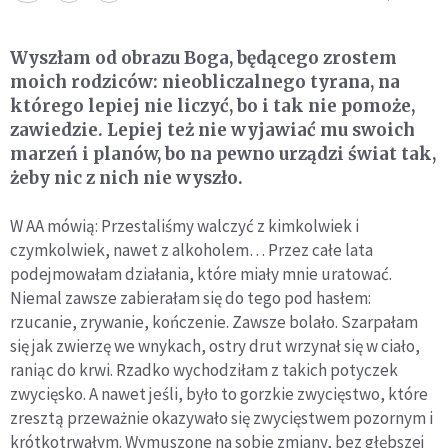
Wyszłam od obrazu Boga, będącego zrostem
moich rodziców: nieobliczalnego tyrana, na
którego lepiej nie liczyć, bo i tak nie pomoże,
zawiedzie. Lepiej też nie wyjawiać mu swoich
marzeń i planów, bo na pewno urządzi świat tak,
żeby nic z nich nie wyszło.
W AA mówią: Przestaliśmy walczyć z kimkolwiek i
czymkolwiek, nawet z alkoholem… Przez całe lata
podejmowałam działania, które miały mnie uratować.
Niemal zawsze zabierałam się do tego pod hasłem:
rzucanie, zrywanie, kończenie. Zawsze bolało. Szarpałam
się jak zwierzę we wnykach, ostry drut wrzynał się w ciało,
raniąc do krwi. Rzadko wychodziłam z takich potyczek
zwycięsko. A nawet jeśli, było to gorzkie zwycięstwo, które
zresztą przeważnie okazywało się zwycięstwem pozornym i
krótkotrwałym. Wymuszone na sobie zmiany, bez głębszej