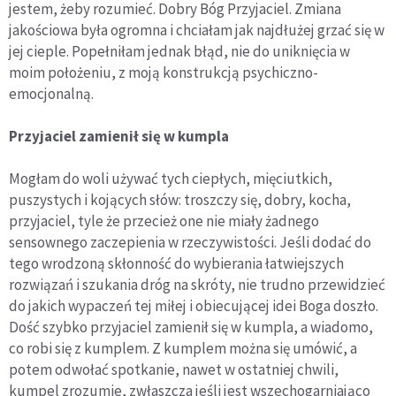
jestem, żeby rozumieć. Dobry Bóg Przyjaciel. Zmiana
jakościowa była ogromna i chciałam jak najdłużej grzać się w
jej cieple. Popełniłam jednak błąd, nie do uniknięcia w
moim położeniu, z moją konstrukcją psychiczno-
emocjonalną.
Przyjaciel zamienił się w kumpla
Mogłam do woli używać tych ciepłych, mięciutkich,
puszystych i kojących słów: troszczy się, dobry, kocha,
przyjaciel, tyle że przecież one nie miały żadnego
sensownego zaczepienia w rzeczywistości. Jeśli dodać do
tego wrodzoną skłonność do wybierania łatwiejszych
rozwiązań i szukania dróg na skróty, nie trudno przewidzieć
do jakich wypaczeń tej miłej i obiecującej idei Boga doszło.
Dość szybko przyjaciel zamienił się w kumpla, a wiadomo,
co robi się z kumplem. Z kumplem można się umówić, a
potem odwołać spotkanie, nawet w ostatniej chwili,
kumpel zrozumie, zwłaszcza jeśli jest wszechogarniająco