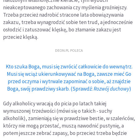
nałożonym własnoręcznie kieracie, tym wybuch
nieakceptowanego zachowania czy myślenia groźniejszy.
Trzeba przecież nadrobić stracone lata obowiązywania
zakazu, trzeba wynagrodzić sobie ten trud, a jednocześnie
osłodzić i zatuszować klęskę, bo złamanie zakazu jest
przecież klęską.
DEON.PL POLECA
Kto szuka Boga, musi się zwrócić całkowicie do wewnątrz.
Musi się wciąż ukierunkowywać na Boga, zawsze mieć Go
przed oczyma i wytrwale zapominać o sobie, aż znajdzie
Boga, swój prawdziwy skarb. (Sprawdź:
Rozwój duchowy
)
Gdy alkoholicy wracają do picia po latach takiej
wymuszonej trzeźwości (mówi się o takich - suchy
alkoholik), zamieniają się w prawdziwe bestie, w szaleńców,
którzy nie mogą przestać, muszą nawodnić pustynię, a
potem jeszcze zebrać zapasy, bo przecież trzeba będzie