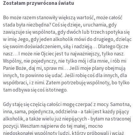
Zostałam przywrócona światu
Bo może razem stanowiły większą wartość, może całość
stada była niezbędna? Coś się dzieje, uruchamia, gdy
zawiązuje się wspólnota, gdy dwóch lub trzech spotyka się
w imię Jego, gdy jeden alkoholik mówi do drugiego, dzieląc
się swoim doświadczeniem, siłą i nadzieją… Dlatego Ojcze
nasz… I może nie Ojciec jest tu najważniejszy, tylko nasz.
Wspólny, nie pojedynczy, nie tylko mój i dla mnie, i rób mi
Panie Boże, daj mi, spraw mi… Jeśli moje plany obejmują
innych, to powinno się udać. Jeśli robię coś dla innych, dla
współbraci, i z nimi. Zatem potrzebuję wspólnoty, bo tylko
tam odbywa się coś istotnego.
Gdy staję się częścią całości mogę czerpać z mocy. Samotna,
inna, sama, pojedyncza, oddzielna - a taki jest każdy pijący
alkoholik, a także wielu już niepijących - byłam na straconej
pozycji. Weszłam najpierw do tej małej, mocno
niedoskonałej wspólnoty ludzi, którzy próbowali i wciąż