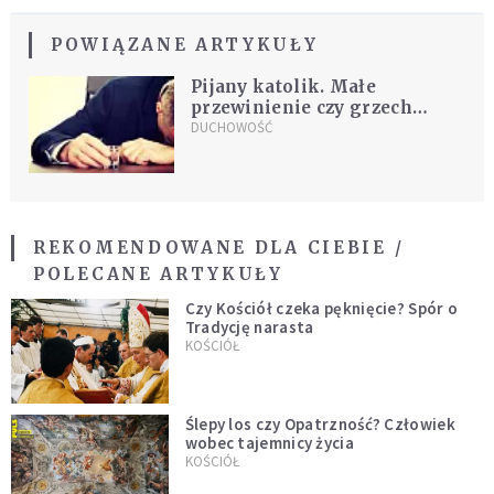
POWIĄZANE ARTYKUŁY
Pijany katolik. Małe
przewinienie czy grzech
ciężki?
DUCHOWOŚĆ
REKOMENDOWANE DLA CIEBIE /
POLECANE ARTYKUŁY
Czy Kościół czeka pęknięcie? Spór o
Tradycję narasta
KOŚCIÓŁ
Ślepy los czy Opatrzność? Człowiek
wobec tajemnicy życia
KOŚCIÓŁ