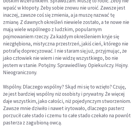
boskim wizerunkiem. Sprawdzam. Muszę to robić. Żeby nie
wpaść w kłopoty. Żeby sobie znowu nie uroić. Zawsze jest
inaczej, zawsze coś się zmienia, a ja muszę nazwać tę
zmianę. Z dawnych określeń niewiele zostało, a te nowe nie
mają wiele wspólnego z ludzkim, popularnym
pojmowaniem rzeczy. Za każdym określeniem kryje się
niezgłębiona, mistyczna przestrzeń, jakiś cień, którego nie
potrafię doprecyzować. I nie staram się już, przyjmując, że
jako człowiek nie wiem i nie widzę wszystkiego, bo nie
jestem w stanie. Potężny. Sprawiedliwy. Opiekuńczy. Hojny.
Nieograniczony.
Wspólny. Dlaczego wspólny? Skąd mi się to wzięło? Czuję,
że jest bardziej wspólny niż osobisty i prywatny. Że więcej
daje wszystkim, jako całości, niż pojedynczym stworzeniom.
Zawsze mnie dziwiło i nawet irytowało, dlaczego pasterz
porzucił całe stado i czemu to całe stado czekało na powrót
pasterza z zagubioną owcą.