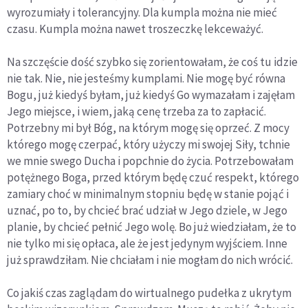
wyrozumiały i tolerancyjny. Dla kumpla można nie mieć
czasu. Kumpla można nawet troszeczkę lekceważyć.
Na szczęście dość szybko się zorientowałam, że coś tu idzie
nie tak. Nie, nie jesteśmy kumplami. Nie mogę być równa
Bogu, już kiedyś byłam, już kiedyś Go wymazałam i zajęłam
Jego miejsce, i wiem, jaką cenę trzeba za to zapłacić.
Potrzebny mi był Bóg, na którym mogę się oprzeć. Z mocy
którego mogę czerpać, który użyczy mi swojej Siły, tchnie
we mnie swego Ducha i popchnie do życia. Potrzebowałam
potężnego Boga, przed którym będę czuć respekt, którego
zamiary choć w minimalnym stopniu będę w stanie pojąć i
uznać, po to, by chcieć brać udział w Jego dziele, w Jego
planie, by chcieć pełnić Jego wolę. Bo już wiedziałam, że to
nie tylko mi się opłaca, ale że jest jedynym wyjściem. Inne
już sprawdziłam. Nie chciałam i nie mogłam do nich wrócić.
Co jakiś czas zaglądam do wirtualnego pudełka z ukrytym