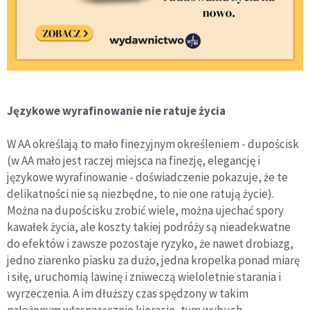
Językowe wyrafinowanie nie ratuje życia
W AA określają to mało finezyjnym określeniem - dupościsk
(w AA mało jest raczej miejsca na finezję, elegancję i
językowe wyrafinowanie - doświadczenie pokazuje, że te
delikatności nie są niezbędne, to nie one ratują życie).
Można na dupościsku zrobić wiele, można ujechać spory
kawałek życia, ale koszty takiej podróży są nieadekwatne
do efektów i zawsze pozostaje ryzyko, że nawet drobiazg,
jedno ziarenko piasku za dużo, jedna kropelka ponad miarę
i siłę, uruchomią lawinę i zniweczą wieloletnie starania i
wyrzeczenia. A im dłuższy czas spędzony w takim