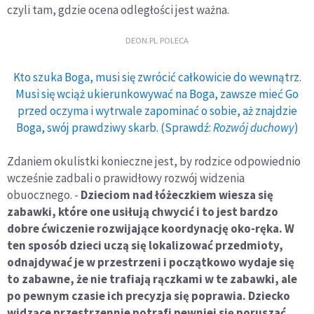
czyli tam, gdzie ocena odległości jest ważna.
DEON.PL POLECA
Kto szuka Boga, musi się zwrócić całkowicie do wewnątrz.
Musi się wciąż ukierunkowywać na Boga, zawsze mieć Go
przed oczyma i wytrwale zapominać o sobie, aż znajdzie
Boga, swój prawdziwy skarb. (Sprawdź:
Rozwój duchowy
)
Zdaniem okulistki konieczne jest, by rodzice odpowiednio
wcześnie zadbali o prawidłowy rozwój widzenia
obuocznego. -
Dzieciom nad łóżeczkiem wiesza się
zabawki, które one usiłują chwycić i to jest bardzo
dobre ćwiczenie rozwijające koordynację oko-ręka. W
ten sposób dzieci uczą się lokalizować przedmioty,
odnajdywać je w przestrzeni i początkowo wydaje się
to zabawne, że nie trafiają rączkami w te zabawki, ale
po pewnym czasie ich precyzja się poprawia. Dziecko
widzące przestrzennie potrafi pewniej się poruszać,