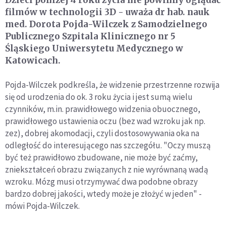
Dzieci poniżej 4 roku życia nie powinny oglądać
filmów w technologii 3D - uważa dr hab. nauk
med. Dorota Pojda-Wilczek z Samodzielnego
Publicznego Szpitala Klinicznego nr 5
Śląskiego Uniwersytetu Medycznego w
Katowicach.
Pojda-Wilczek podkreśla, że widzenie przestrzenne rozwija
się od urodzenia do ok. 3 roku życia i jest sumą wielu
czynników, m.in. prawidłowego widzenia obuocznego,
prawidłowego ustawienia oczu (bez wad wzroku jak np.
zez), dobrej akomodacji, czyli dostosowywania oka na
odległość do interesującego nas szczegółu. "Oczy muszą
być też prawidłowo zbudowane, nie może być zaćmy,
zniekształceń obrazu związanych z nie wyrównaną wadą
wzroku. Mózg musi otrzymywać dwa podobne obrazy
bardzo dobrej jakości, wtedy może je złożyć w jeden" -
mówi Pojda-Wilczek.