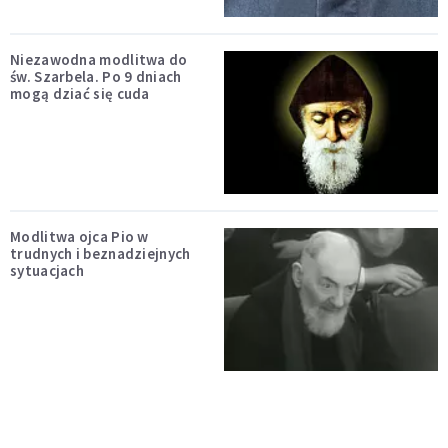
Niezawodna modlitwa do
św. Szarbela. Po 9 dniach
mogą dziać się cuda
Modlitwa ojca Pio w
trudnych i beznadziejnych
sytuacjach