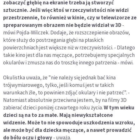
zobaczyć głębię na ekranie trzeba ją stworzyć
sztucznie. Jeśli więc ktoś w rzeczywistości nie widzi
przestrzennie, to również w kinie, czy w telewizorze ze
spreparowanym obrazem nie będzie widział w 3D
-
mówi Pojda-Wilczek. Dodaje, że rozszczepienie obrazów,
które służy do postrzegania głębi na płaskich
powierzchniach jest większe niż w rzeczywistości. - Dlatego
takie kino jest dla nas męczące, potrzebujemy specjalnych
okularów i zmusza nas do troszkę innego patrzenia - mówi.
Okulistka uważa, że "nie należy się jednak bać kina
trójwymiarowego, tylko, jeśli komuś jest w takich
warunkach źle, to powinien zdjąć okulary i nie patrzeć". -
Natomiast absolutnie przeciwna jestem, by na filmy 3D
zabierać dzieci poniżej czwartego roku życia.
W tym wieku
dzieci są na to za małe. Mają niewykształcone
widzenie. Może to nie spowoduje uszkodzenia wzroku,
ale może być dla dziecka męczące, a nawet prowadzić
do bólu oczu i głowy
- uważa.