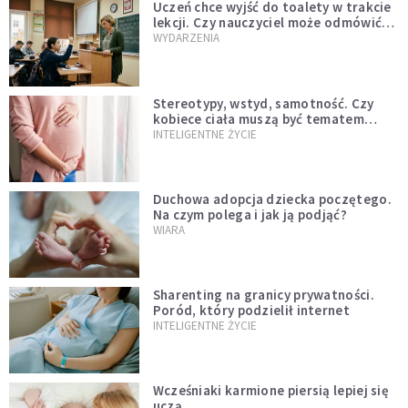
Uczeń chce wyjść do toalety w trakcie
lekcji. Czy nauczyciel może odmówić?
Jest jasne stanowisko
WYDARZENIA
Stereotypy, wstyd, samotność. Czy
kobiece ciała muszą być tematem
tabu?
INTELIGENTNE ŻYCIE
Duchowa adopcja dziecka poczętego.
Na czym polega i jak ją podjąć?
WIARA
Sharenting na granicy prywatności.
Poród, który podzielił internet
INTELIGENTNE ŻYCIE
Wcześniaki karmione piersią lepiej się
uczą